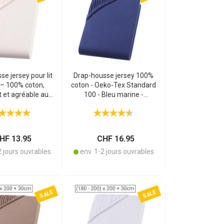
e jersey pour lit
Drap-housse jersey 100%
 – 100% coton,
coton - Oeko-Tex Standard
t et agréable au
100 - Bleu marine -
Oeko-Tex standard
200x200cm - Élastique &
u – 90 x 200 cm,
indéformable - Lavable 60°C
ssage, lavable à
60°
F 13.95
CHF 16.95
2 jours ouvrables
env. 1-2 jours ouvrables
SALE
SALE