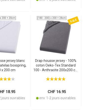
SALE
sse jersey blanc
Drap-housse jersey - 100%
atelas boxspring,
coton Oeko-Tex Standard
 x 200 cm
100 - Anthracite 200x200 cm
- Élastique, respirant, lavable
60°C - Sans repassage
F 18.95
CHF 16.95
2 jours ouvrables
env. 1-2 jours ouvrables