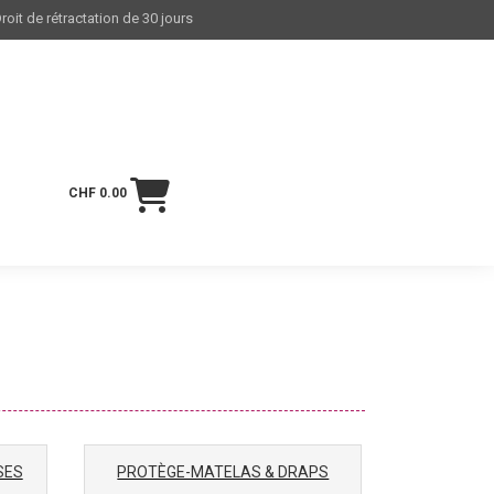
roit de rétractation de 30 jours
CHF 0.00
SES
PROTÈGE-MATELAS & DRAPS