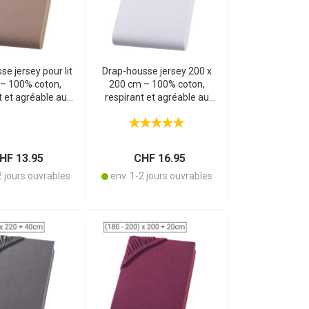
e jersey pour lit
Drap-housse jersey 200 x
 – 100% coton,
200 cm – 100% coton,
t et agréable au
respirant et agréable au
Oeko-Tex standard
toucher – Oeko-Tex standard
at – 90 x 200 cm,
100 – blanc, sans repassage,
ssage, lavable à
lavable à 60°
60°
F 13.95
CHF 16.95
2 jours ouvrables
env. 1-2 jours ouvrables