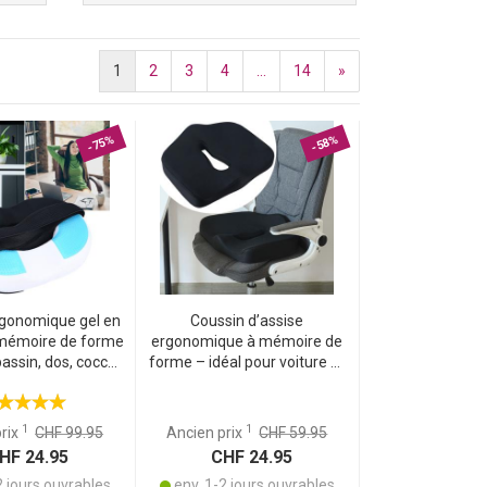
1
2
3
4
...
14
»
-75%
-58%
rgonomique gel en
Coussin d’assise
mémoire de forme
ergonomique à mémoire de
assin, dos, coccyx
forme – idéal pour voiture et
pour siège auto,
chaise de bureau – soulage
 bureau, fauteuil
la pression en cas d’assise
roulant
prolongée – coussin
1
1
prix
CHF 99.95
Ancien prix
CHF 59.95
lombaire
F 24.95
CHF 24.95
2 jours ouvrables
env. 1-2 jours ouvrables