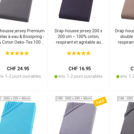
housse jersey Premium
Drap-housse jersey 200 x
Drap-houss
elas à eau & Boxspring -
200 cm – 100% coton,
double
 Coton Oeko-Tex 100 -
respirant et agréable au
respiran
thracite 200x220cm -
toucher – Oeko-Tex standard
toucher – 
onnet 40cm - Doux &
100 – noir, sans repassage,
100 – noug
Respirant
lavable à 60°
sans repa
CHF 24.95
CHF 16.95
CH
v. 1-2 jours ouvrables
env. 1-2 jours ouvrables
env. 1-
SALE