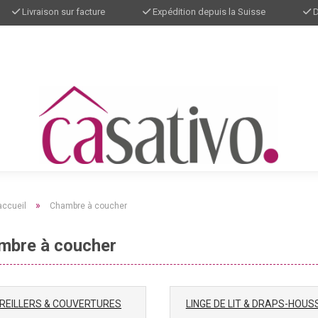
Livraison sur facture
Expédition depuis la Suisse
D
»
accueil
Chambre à coucher
mbre à coucher
REILLERS & COUVERTURES
LINGE DE LIT & DRAPS-HOUS