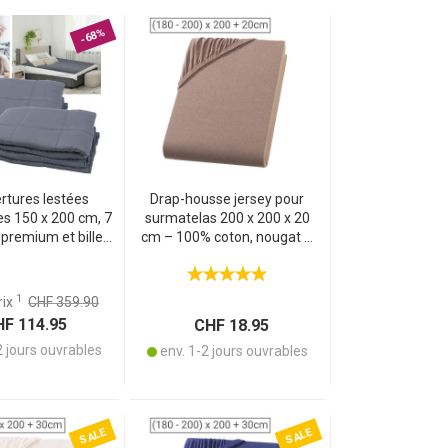
-68%
rtures lestées
Drap-housse jersey pour
es 150 x 200 cm, 7
surmatelas 200 x 200 x 20
 premium et billes
cm – 100% coton, nougat –
e – relaxation
Oeko-Tex standard 100 –
de, sommeil de
respirant, sans repassage,
éduction du stress
lavable à 60°
1
rix
CHF 359.90
F 114.95
CHF 18.95
2 jours ouvrables
env. 1-2 jours ouvrables
SALE
SALE