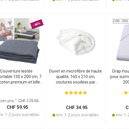
-66%
MENT
Couverture lestée
Duvet en microfibre de haute
Drap-hou
ortable 150 x 200 cm, 7
qualité, 160 x 210 cm,
pour surm
coton premium et billes
coutures soudées par
200
e verre – relaxation
ultrasons – couette robuste
rofonde, sommeil de
avec coutures résistantes
ité, réduction du stress
1
ien prix
CHF 179.95
CHF 59.95
CHF 34.95
CH
v. 1-2 jours ouvrables
env. 1-2 jours ouvrables
env. 1-