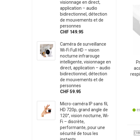
visionnage en direct,
application – audio
bidirectionnel, détection
de mouvements et de
personnes
CHF 149.95
Caméra de surveillance
Wi-Fi Full HD – vision
nocturne infrarouge
intelligente, visionnage en
Pr
direct, application – audio
aca
bidirectionnel, détection
resp
de mouvements et de
l
personnes
160
CHF 59.95
ép
Micro-caméra IP sans fil,
HD 720p, grand angle de
en
120°, vision nocturne, Wi-
Fi – discrète,
performante, pour une
sécurité de tous les
instants