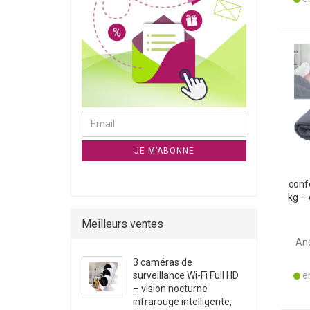
CONTINUER À LA NEWSLETTER PAGE D`ABONNE
Email
JE M’ABONNE
conf
kg – 
d
Meilleurs ventes
p
qual
Anc
3 caméras de
surveillance Wi-Fi Full HD
en
– vision nocturne
infrarouge intelligente,