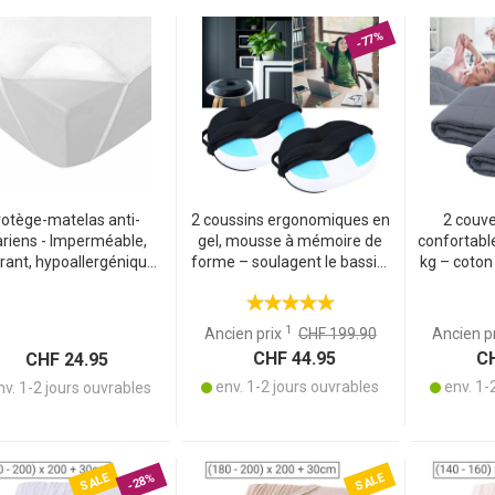
-77%
otège-matelas anti-
2 coussins ergonomiques en
2 couve
riens - Imperméable,
gel, mousse à mémoire de
confortabl
irant, hypoallergénique,
forme – soulagent le bassin,
kg – coton
avable en machine -
le dos, le coccyx – pour
de verr
x200 cm, blanc, tissu
chaise, fauteuil de bureau ou
profon
onge avec élastiques
voiture
qualité, r
1
Ancien prix
CHF 199.90
Ancien p
CHF 44.95
CH
CHF 24.95
env. 1-2 jours ouvrables
env. 1-
v. 1-2 jours ouvrables
SALE
SALE
-28%