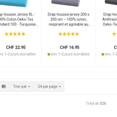
p-housse Jersey XL -
Drap-housse jersey 200 x
Drap-ho
00% Coton Oeko-Tex
200 cm – 100% coton,
Anthraci
ndard 100 - Turquoise
respirant et agréable au
Oeko-Te
0x220 cm - Élastique,
toucher – Oeko-Tex standard
Double
spirant, Lavable 60°C
100 – gris, sans repassage,
Respiran
lavable à 60°
La
CHF 22.95
CHF 16.95
CH
v. 1-2 jours ouvrables
env. 1-2 jours ouvrables
env. 1-
par page
Trier par
24 par page
Total de
326