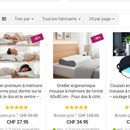
par page
Trier par
Tous les fabricants
24 par page
-53%
-78%
ller premium à mémoire
Oreiller ergonomique
Coussin e
orme pour dormir sur le
mousse à mémoire de forme
mousse à 
é, le dos et le ventre –
60x40 cm - Pour dos & côtés
– soulage b
ssin ergonomique avec
- Housse respirante lavable -
– idéal 
e lavable – sommeil de
Soutien nuque & anti-
chaise de
qualité
tensions - Hypoallergénique
1
1
cien prix
CHF 59.95
Ancien prix
CHF 158.95
Ancien 
CHF 27.95
CHF 34.95
CH
v. 1-2 jours ouvrables
env. 1-2 jours ouvrables
env. 1-