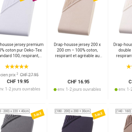
-housse jersey premium
Drap-housse jersey 200 x
Drap-houss
0% coton pur Oeko-Tex
200 cm – 100% coton,
double
ndard 100, respirant,
respirant et agréable au
respiran
ndéformable - blanc
toucher – Oeko-Tex standard
toucher – 
200 cm - Lavable 60°C
100 – beige, sans repassage,
100 – écr
lavable à 60°
sans repa
2
cien prix
CHF 27.95
CHF 19.95
CHF 16.95
CH
v. 1-2 jours ouvrables
env. 1-2 jours ouvrables
env. 1-
SALE
SALE