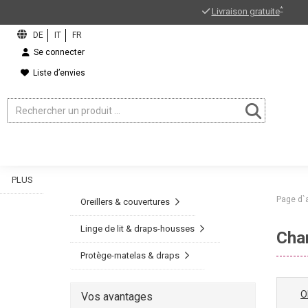
*
Livraison gratuite
Se connecter
Liste d’envies
PLUS
Page d`
Oreillers & couvertures
Linge de lit & draps-housses
Cha
Protège-matelas & draps
O
Vos avantages