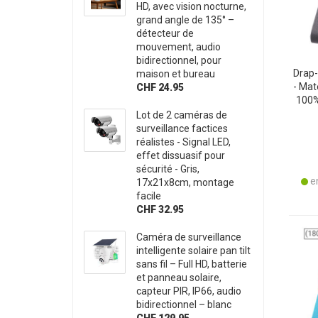
HD, avec vision nocturne,
grand angle de 135° –
détecteur de
mouvement, audio
bidirectionnel, pour
Drap-
maison et bureau
- Mat
CHF 24.95
100%
An
Lot de 2 caméras de
B
surveillance factices
réalistes - Signal LED,
effet dissuasif pour
sécurité - Gris,
en
17x21x8cm, montage
facile
CHF 32.95
Caméra de surveillance
intelligente solaire pan tilt
sans fil – Full HD, batterie
et panneau solaire,
capteur PIR, IP66, audio
bidirectionnel – blanc
CHF 129.95