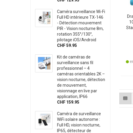
Caméra surveillance Wi-Fi
Dra
Full HD intérieure TX-146
1
- Détection mouvement
Sta
PIR - Vision nocturne 8m,
20
rotation 355°/130°,
Re
pilotage iOS/Android
CHF 59.95
Kit de caméras de
en
surveillance sans fil
professionnel – 4
caméras orientables 2K –
vision nocturne, détection
de mouvement,
visionnage en live par
application, IP66
CHF 159.95
Caméra de surveillance
WiFi solaire autonome :
Full HD, vision nocturne,
IP65, détecteur de