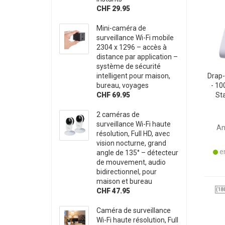
CHF 29.95
Mini-caméra de
surveillance Wi-Fi mobile
2304 x 1296 – accès à
distance par application –
système de sécurité
intelligent pour maison,
Drap
bureau, voyages
- 10
CHF 69.95
Sta
i
200x
2 caméras de
surveillance Wi-Fi haute
An
résolution, Full HD, avec
vision nocturne, grand
en
angle de 135° – détecteur
de mouvement, audio
bidirectionnel, pour
maison et bureau
CHF 47.95
Caméra de surveillance
Wi-Fi haute résolution, Full