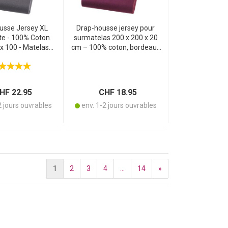
usse Jersey XL
Drap-housse jersey pour
te - 100% Coton
surmatelas 200 x 200 x 20
x 100 - Matelas
cm – 100% coton, bordeaux
 200x220 cm -
– Oeko-Tex standard 100 –
t, Indéformable,
respirant, sans repassage,
vable 60°C
lavable à 60°
F 22.95
CHF 18.95
2 jours ouvrables
env. 1-2 jours ouvrables
1
2
3
4
...
14
»