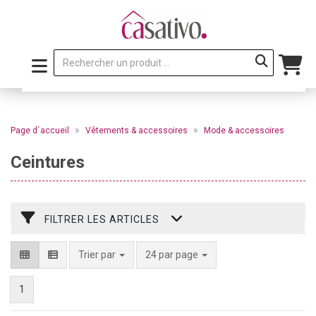
»
»
Page d`accueil
Vêtements & accessoires
Mode & accessoires
Ceintures
FILTRER LES ARTICLES
par page
Trier par
24 par page
1