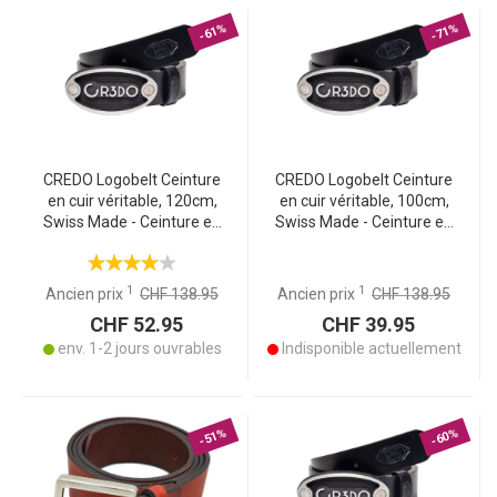
-61%
-71%
CREDO Logobelt Ceinture
CREDO Logobelt Ceinture
en cuir véritable, 120cm,
en cuir véritable, 100cm,
Swiss Made - Ceinture en
Swiss Made - Ceinture en
cuir premium avec logo,
cuir premium avec logo,
artisanat suisse, longue
artisanat suisse, longue
durée de vie
durée de vie
1
1
Ancien prix
CHF 138.95
Ancien prix
CHF 138.95
CHF 52.95
CHF 39.95
env. 1-2 jours ouvrables
Indisponible actuellement
-51%
-60%