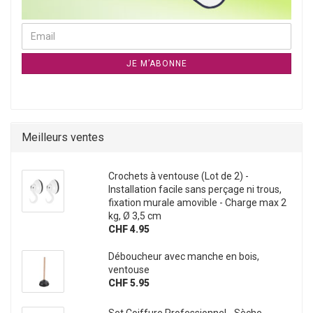
CONTINUER À LA NEWSLETTER PAGE D`ABONNEMENT
Email
JE M’ABONNE
Meilleurs ventes
Crochets à ventouse (Lot de 2) -
Installation facile sans perçage ni trous,
fixation murale amovible - Charge max 2
kg, Ø 3,5 cm
CHF 4.95
Déboucheur avec manche en bois,
ventouse
CHF 5.95