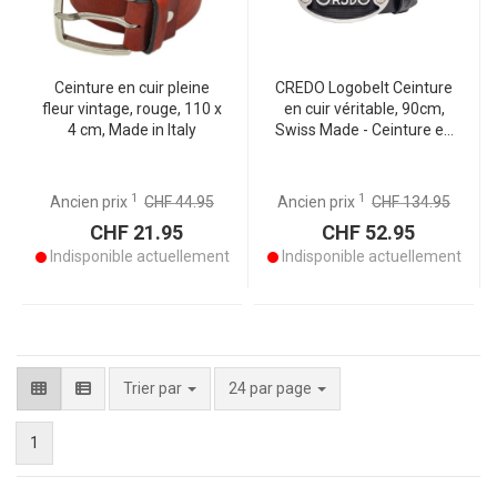
Ceinture en cuir pleine
CREDO Logobelt Ceinture
fleur vintage, rouge, 110 x
en cuir véritable, 90cm,
4 cm, Made in Italy
Swiss Made - Ceinture en
cuir premium avec logo,
artisanat suisse, longue
durée de vie
1
1
Ancien prix
CHF 44.95
Ancien prix
CHF 134.95
CHF 21.95
CHF 52.95
Indisponible actuellement
Indisponible actuellement
par page
Trier par
24 par page
1