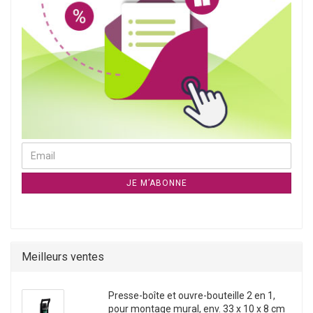
CONTINUER À LA NEWSLETTER PAGE D`ABONNEMENT
Email
JE M’ABONNE
Meilleurs ventes
Presse-boîte et ouvre-bouteille 2 en 1,
pour montage mural, env. 33 x 10 x 8 cm