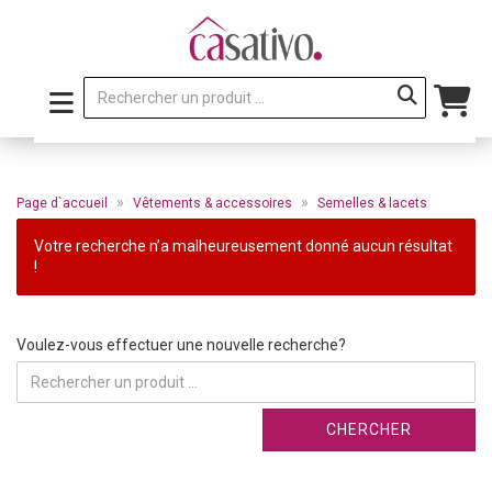
»
»
Page d`accueil
Vêtements & accessoires
Semelles & lacets
Votre recherche n’a malheureusement donné aucun résultat
!
VOULEZ-VOUS EFFECTUER UNE NOUVELLE RECHERCHE?
Voulez-vous effectuer une nouvelle recherche?
CHERCHER