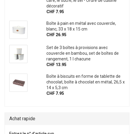
café, le sucre, le sel - Ordre de cuisine
décoratif
CHF 7.95
Boîte à pain en métal avec couvercle,
blanc, 33 x 18 x 15 cm
CHF 26.95
Set de 3 boîtes à provisions avec
couvercle en bambou, set de boîtes de
rangement, 1 l chacune
CHF 13.95
Boîte à biscuits en forme de tablette de
chocolat, boîte à chocolat en métal, 26,5 x
14 x 5,3 cm
CHF 7.95
Achat rapide
ENTREZ LE N° D’ARTICLE SVP.
Entrez le n° d’article svp.