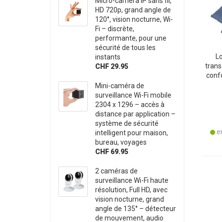
Micro-caméra IP sans fil,
HD 720p, grand angle de
120°, vision nocturne, Wi-
Fi – discrète,
performante, pour une
sécurité de tous les
Lo
instants
trans
CHF 29.95
confo
Mini-caméra de
cord
surveillance Wi-Fi mobile
jardi
2304 x 1296 – accès à
distance par application –
système de sécurité
en
intelligent pour maison,
bureau, voyages
CHF 69.95
2 caméras de
surveillance Wi-Fi haute
résolution, Full HD, avec
vision nocturne, grand
angle de 135° – détecteur
de mouvement, audio