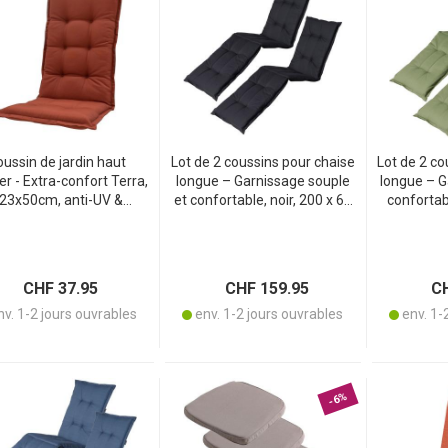
ussin de jardin haut
Lot de 2 coussins pour chaise
Lot de 2 co
er - Extra-confort Terra,
longue – Garnissage souple
longue – G
23x50cm, anti-UV &
et confortable, noir, 200 x 65
confortabl
rlant - Polyester/Coton
cm – Protection UV, liens
cm – Prote
recyclé - Madison
d’attache et sangle – Pour
sangle – Po
jardin, balcon, transat, bain
chaise long
de soleil
CHF 37.95
CHF 159.95
CH
v. 1-2 jours ouvrables
env. 1-2 jours ouvrables
env. 1-
-6%