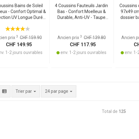
oussins Bains de Soleil
4 Coussins Fauteuils Jardin
Coussins d
eux - Confort Optimal &
Bas - Confort Moelleux &
97x49 cm 
ection UV Longue Durée
Durable, Anti-UV - Taupe
dossier 
- Taupe 200x65cm -
97x49cm - Matières
optimal, c
ttaches & Matériaux
Recyclées - Attaches
Matiè
Recyclés
3
3
ien prix
CHF 159.90
Ancien prix
CHF 139.80
Ancien p
CHF 149.95
CHF 117.95
CH
v. 1-2 jours ouvrables
env. 1-2 jours ouvrables
env. 1-
par page
Trier par
24 par page
Total de
125