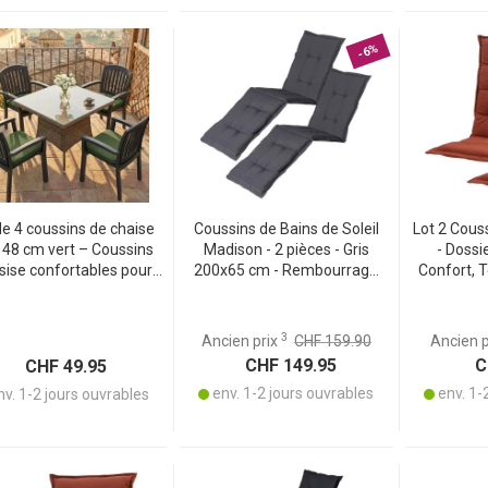
-6%
de 4 coussins de chaise
Coussins de Bains de Soleil
Lot 2 Cous
 48 cm vert – Coussins
Madison - 2 pièces - Gris
- Dossi
sise confortables pour
200x65 cm - Rembourrage
Confort, 
es de salle à manger et
Doux - Protection UV -
Protection
MENT
rdin – Épaisseur 4,5 cm
Matériaux Recyclés
70
tection UV – Avec liens
3
Ancien prix
CHF 159.90
Ancien 
fixation – Garnissage
CHF 149.95
CH
CHF 49.95
SG‑20
env. 1-2 jours ouvrables
env. 1-
v. 1-2 jours ouvrables