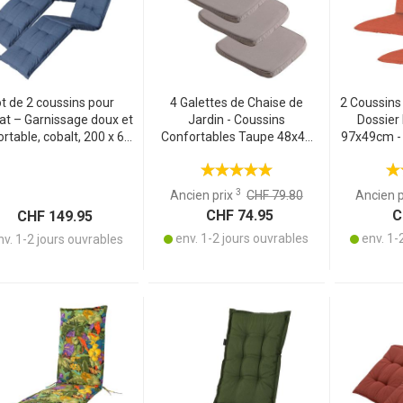
t de 2 coussins pour
4 Galettes de Chaise de
2 Coussins 
at – Garnissage doux et
Jardin - Coussins
Dossier
rtable, cobalt, 200 x 65
Confortables Taupe 48x48
97x49cm - 
cm – Protection UV,
cm - Protection Anti-UV -
& Protect
elettes & sangle – Pour
Matières Recyclées -
Recyclées
n, balcon, chaise longue,
Robustes et Durables
3
Ancien prix
CHF 79.80
Ancien 
bain de soleil
CHF 74.95
CH
CHF 149.95
env. 1-2 jours ouvrables
env. 1-
v. 1-2 jours ouvrables