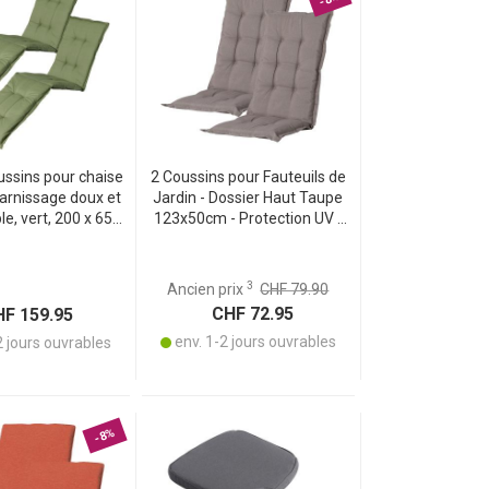
ussins pour chaise
2 Coussins pour Fauteuils de
arnissage doux et
Jardin - Dossier Haut Taupe
e, vert, 200 x 65
123x50cm - Protection UV -
ction UV, liens &
Fabriqués en Matériaux
ur jardin, balcon,
Recyclés - Confort Optimal
ue, bain de soleil
3
Ancien prix
CHF 79.90
CHF 72.95
F 159.95
env. 1-2 jours ouvrables
2 jours ouvrables
-8%