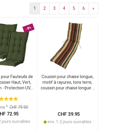
1
2
3
4
5
6
»
-8%
 pour Fauteuils de
Coussin pour chaise longue,
ossier Haut, Vert,
motif à rayures, tons terre,
- Protection UV,
coussin pour chaise longue à
Confort Optimal -
roulettes, 192 cm, idéal pour
tant, Durable
chaises longues de jardin et
bains de soleil
3
prix
CHF 79.90
F 72.95
CHF 39.95
2 jours ouvrables
env. 1-2 jours ouvrables