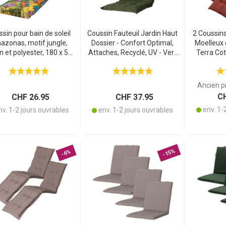
sin pour bain de soleil
Coussin Fauteuil Jardin Haut
2 Coussins
zonas, motif jungle,
Dossier - Confort Optimal,
Moelleux 
n et polyester, 180 x 50
Attaches, Recyclé, UV - Vert
Terra Cot
cm
123x50cm - Résistant &
Protection
Durable
Ancien p
CH
CHF 26.95
CHF 37.95
env. 1-
v. 1-2 jours ouvrables
env. 1-2 jours ouvrables
-15%
-6%