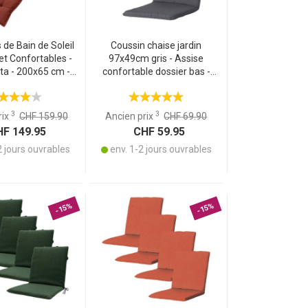
 de Bain de Soleil
Coussin chaise jardin
et Confortables -
97x49cm gris - Assise
ta - 200x65 cm -
confortable dossier bas -
 UV - Fabriqués en
Protection UV attaches -
Europe
Matières recyclées -
Durabilité optimale
3
3
rix
CHF 159.90
Ancien prix
CHF 69.90
F 149.95
CHF 59.95
2 jours ouvrables
env. 1-2 jours ouvrables
-15%
-15%