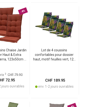
-8%
sins Chaise Jardin
Lot de 4 coussins
er Haut & Extra
confortables pour dossier
Terra, 123x50cm -
haut, motif feuilles vert, 120
 UV & Fabriqués à
x 50 cm, coussins de chaise
% Recyclé
de jardin pour la détente,
stylés et durables
3
prix
CHF 79.90
F 72.95
CHF 189.95
2 jours ouvrables
env. 1-2 jours ouvrables
-8%