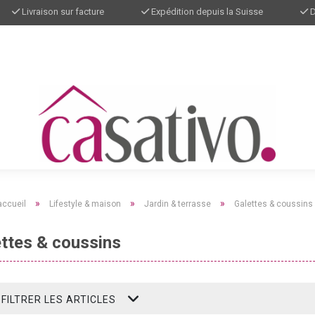
Livraison sur facture
Expédition depuis la Suisse
D
»
»
»
accueil
Lifestyle & maison
Jardin & terrasse
Galettes & coussins
ttes & coussins
FILTRER LES ARTICLES