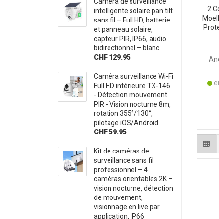
Caméra de surveillance
2 C
intelligente solaire pan tilt
Moell
sans fil – Full HD, batterie
Prot
et panneau solaire,
capteur PIR, IP66, audio
A
bidirectionnel – blanc
CHF 129.95
Anc
Caméra surveillance Wi-Fi
en
Full HD intérieure TX-146
- Détection mouvement
PIR - Vision nocturne 8m,
rotation 355°/130°,
pilotage iOS/Android
CHF 59.95
Kit de caméras de
surveillance sans fil
professionnel – 4
caméras orientables 2K –
vision nocturne, détection
de mouvement,
visionnage en live par
application, IP66