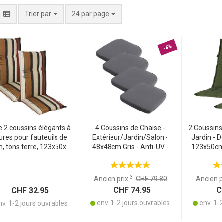
par page
Trier par
24 par page
-6%
de 2 coussins élégants à
4 Coussins de Chaise -
2 Coussins
ures pour fauteuils de
Extérieur/Jardin/Salon -
Jardin - D
in, tons terre, 123x50x6
48x48cm Gris - Anti-UV -
123x50cm 
Design élégant pour des
Tissu Recyclé - Confort
Recyclé, 
es de confort sur votre
Optimal & Durabilité
Résis
chaise de jardin
3
Ancien prix
CHF 79.80
Ancien 
CHF 74.95
CH
CHF 32.95
env. 1-2 jours ouvrables
env. 1-
v. 1-2 jours ouvrables