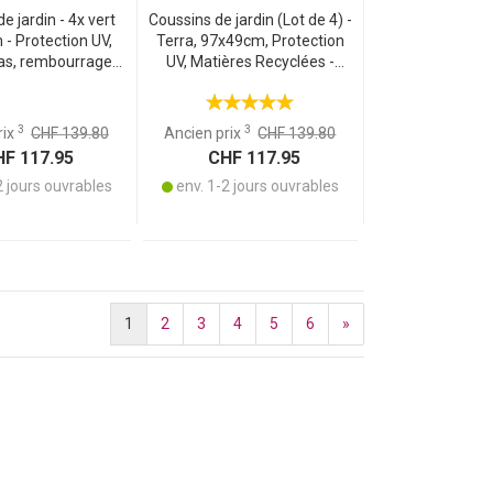
e jardin - 4x vert
Coussins de jardin (Lot de 4) -
- Protection UV,
Terra, 97x49cm, Protection
bas, rembourrage
UV, Matières Recyclées -
onfort d‘assise -
Confort optimal pour fauteuil
res recyclées
dossier bas
3
3
rix
CHF 139.80
Ancien prix
CHF 139.80
F 117.95
CHF 117.95
2 jours ouvrables
env. 1-2 jours ouvrables
1
2
3
4
5
6
»