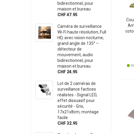
bidirectionnel, pour
maison et bureau
CHF 47.95
Cous
Ama
Caméra de surveillance
coto
Wi-Fi haute résolution, Full
HD, avec vision nocturne,
grand angle de 135° –
détecteur de
mouvement, audio
bidirectionnel, pour
en
maison et bureau
CHF 24.95
Lot de 2 caméras de
surveillance factices
réalistes - Signal LED,
effet dissuasif pour
sécurité - Gris,
17x21x8cm, montage
facile
CHF 32.95