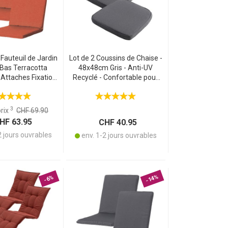
Fauteuil de Jardin
Lot de 2 Coussins de Chaise -
 Bas Terracotta
48x48cm Gris - Anti-UV
Attaches Fixation
Recyclé - Confortable pour
ion UV - Matières
Jardin, Salon, Extérieur -
 - Confortable &
Housse
Durable
Coton/Polyester/Viscose
3
prix
CHF 69.90
F 63.95
CHF 40.95
2 jours ouvrables
env. 1-2 jours ouvrables
-14%
-6%