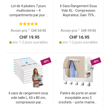
Lot de 4 piluliers 7 jours
6 Sacs Rangement Sous
multicolores – 4
Vide XL - Compression
compartiments par jour –
Aspirateur, Gain 75%
organisation facile de vos
Place, Anti-Poussière
médicaments pour toute
Humidité Mites - Valve
la semaine
Universelle, 80x120cm
1
1
Ancien prix
CHF 59.90
Ancien prix
CHF 49.90
CHF 19.95
CHF 16.95
env. 1-2 jours ouvrables
env. 1-2 jours ouvrables
-62%
-62%
6 sacs de rangement sous
Patère de porte en acier
vide taille L, 60 x 80 cm,
inoxydable avec 5
compression par
crochets – porte-manteau
aspiration – pour
pratique pour vestes,