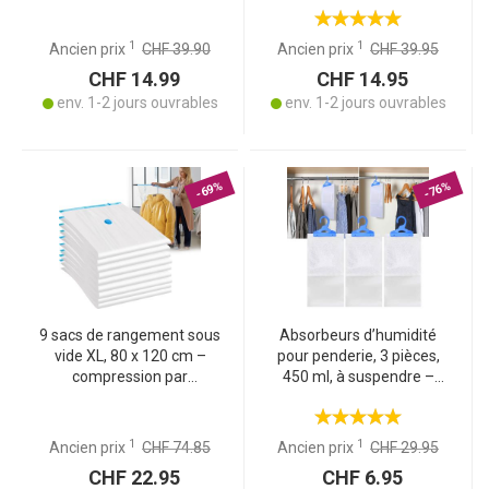
vêtements de saison,
manteaux, linges et plus
duvets et linge de lit
1
1
Ancien prix
CHF 39.90
Ancien prix
CHF 39.95
CHF 14.99
CHF 14.95
env. 1-2 jours ouvrables
env. 1-2 jours ouvrables
-69%
-76%
9 sacs de rangement sous
Absorbeurs d’humidité
vide XL, 80 x 120 cm –
pour penderie, 3 pièces,
compression par
450 ml, à suspendre –
aspirateur – pour ranger
contre la moisissure et les
vos vêtements à l’abri de
mauvaises odeurs
la poussière et sans les
1
1
Ancien prix
CHF 74.85
Ancien prix
CHF 29.95
froisser
CHF 22.95
CHF 6.95