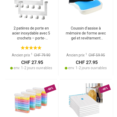
2 patères de porte en
Coussin d’assise à
acier inoxydable avec 5
mémoire de forme avec
crochets – porte-
gel et revêtement
manteaux pratiques pour
antidérapant, 44 x 35 x 8
vestes, manteaux, linges
cm – idéal pour les
et plus
transports, le bureau et le
1
1
Ancien prix
CHF 79.90
Ancien prix
CHF 59.95
télétravail
CHF 27.95
CHF 27.95
env. 1-2 jours ouvrables
env. 1-2 jours ouvrables
-66%
-66%