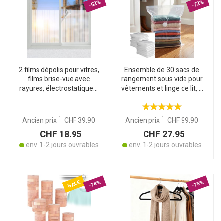
-52%
-72%
2 films dépolis pour vitres,
Ensemble de 30 sacs de
films brise-vue avec
rangement sous vide pour
rayures, électrostatiques,
vêtements et linge de lit, 5
50 x 200 cm
tailles – réutilisables,
parfait pour voyages et
stockage – transparents
1
1
Ancien prix
CHF 39.90
Ancien prix
CHF 99.90
CHF 18.95
CHF 27.95
env. 1-2 jours ouvrables
env. 1-2 jours ouvrables
SALE
-74%
-75%