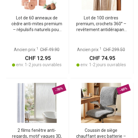
Lot de 60 anneaux de
Lot de 100 cintres
cèdre anti-mites premium
premium, crochets 360° –
– répulsifs naturels pour
revêtement antidérapant
vêtements, forme
et barre supplémentaire
adaptée aux cintres
pour cravates, ceintures
ou foulards – gain de
1
1
Ancien prix
CHF 49.90
Ancien prix
CHF 299.50
place
CHF 12.95
CHF 74.95
env. 1-2 jours ouvrables
env. 1-2 jours ouvrables
-70%
-60%
2 films fenêtre anti-
Coussin de siège
regards, motif vagues 3D,
chauffant avec batterie –