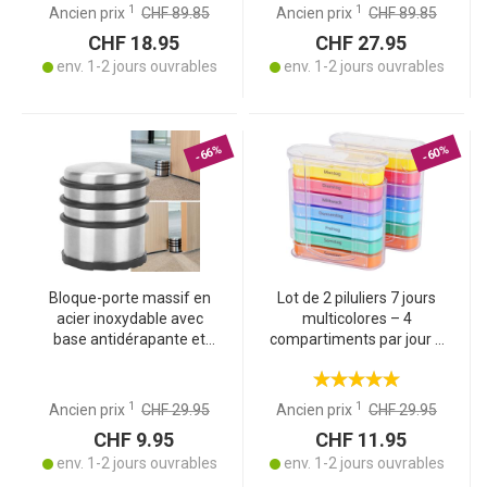
facile et rapide –
1
1
Ancien prix
CHF 89.85
Ancien prix
CHF 89.85
protection optimale
CHF 18.95
CHF 27.95
env. 1-2 jours ouvrables
env. 1-2 jours ouvrables
-66%
-60%
Bloque-porte massif en
Lot de 2 piluliers 7 jours
acier inoxydable avec
multicolores – 4
base antidérapante et
compartiments par jour –
anneaux en caoutchouc,
organisation facile des
1300 g, lourd et stable,
médicaments de toute la
sans perçage
semaine
1
1
Ancien prix
CHF 29.95
Ancien prix
CHF 29.95
CHF 9.95
CHF 11.95
env. 1-2 jours ouvrables
env. 1-2 jours ouvrables