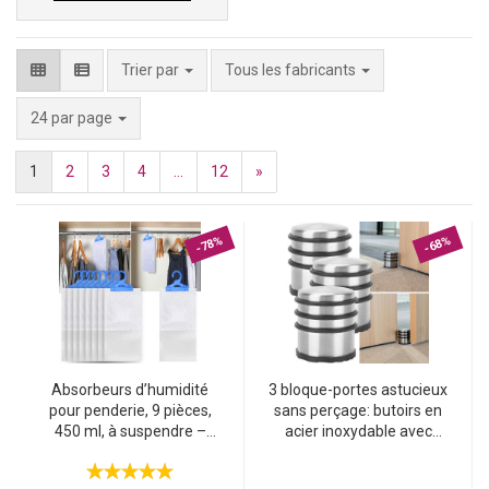
Trier par
Tous les fabricants
par page
24 par page
1
2
3
4
...
12
»
-78%
-68%
Absorbeurs d’humidité
3 bloque-portes astucieux
pour penderie, 9 pièces,
sans perçage: butoirs en
450 ml, à suspendre –
acier inoxydable avec
contre la moisissure et les
base antidérapante et
mauvaises odeurs
anneaux en caoutchouc –