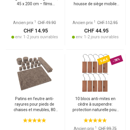
45 x 200 cm – films
housse de siège mobile
électrostatiques avec
pour la maison, la voiture
protection anti-UV – films
et le bureau, 3 niveaux de
décoratifs réutilisables
chaleur, assise
1
1
Ancien prix
CHF 49.90
Ancien prix
CHF 112.95
ergonomique, 45 x 135 cm
CHF 14.95
CHF 44.95
env. 1-2 jours ouvrables
env. 1-2 jours ouvrables
SALE
-78%
Patins en feutre anti-
10 blocs anti-mites en
rayures pour pieds de
cèdre à suspendre:
chaises et meubles, 80
protection naturelle pour
pièces
armoires, cuisine et
placards à provision –
haute efficacité
1
Ancien prix
CHF 99.75