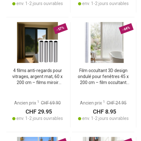
env. 1-2 jours ouvrables
env. 1-2 jours ouvrables
-57%
-64%
4 films anti-regards pour
Film occultant 3D design
vitrages, argent mat, 60 x
ondulé pour fenêtres 45 x
200 cm – films miroir
200 cm – film occultant
adhésifs anti-UV – contre
électrostatique avec
la chaleur, pratiques pour
protection UV – film
bureaux et pièces de vie
décoratif réutilisable
1
1
Ancien prix
CHF 69.90
Ancien prix
CHF 24.95
CHF 29.95
CHF 8.95
env. 1-2 jours ouvrables
env. 1-2 jours ouvrables