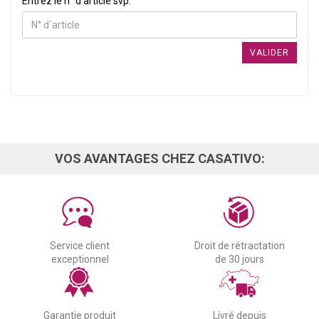
ENTREZ LE N° D’ARTICLE SVP.
Entrez le n° d’article svp.
VALIDER
VOS AVANTAGES CHEZ CASATIVO:
Service client
Droit de rétractation
exceptionnel
de 30 jours
Garantie produit
Livré depuis