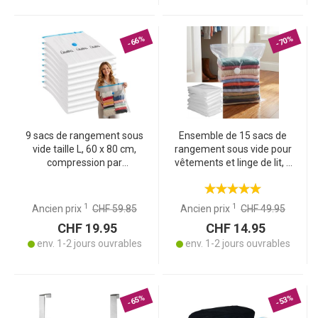
-66%
-70%
9 sacs de rangement sous
Ensemble de 15 sacs de
vide taille L, 60 x 80 cm,
rangement sous vide pour
compression par
vêtements et linge de lit, 5
aspiration – pour
tailles – réutilisables,
vêtements de saison,
parfait pour voyages et
duvets et linge de lit
stockage – transparents
1
1
Ancien prix
CHF 59.85
Ancien prix
CHF 49.95
CHF 19.95
CHF 14.95
env. 1-2 jours ouvrables
env. 1-2 jours ouvrables
-65%
-53%