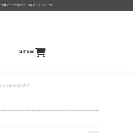
roit de rétractation de 30 jours
CHF 0.00
te et soins de bébé