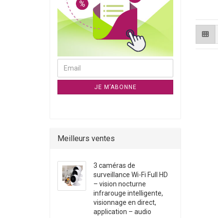
CONTINUER À LA NEWSLETTER PAGE D`ABONNE
Email
JE M’ABONNE
Meilleurs ventes
3 caméras de
surveillance Wi-Fi Full HD
– vision nocturne
infrarouge intelligente,
visionnage en direct,
application – audio