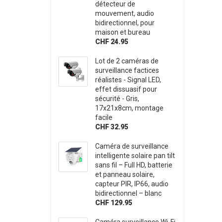
détecteur de
mouvement, audio
bidirectionnel, pour
maison et bureau
CHF 24.95
Lot de 2 caméras de
surveillance factices
réalistes - Signal LED,
effet dissuasif pour
sécurité - Gris,
17x21x8cm, montage
facile
CHF 32.95
Caméra de surveillance
intelligente solaire pan tilt
sans fil – Full HD, batterie
et panneau solaire,
capteur PIR, IP66, audio
bidirectionnel – blanc
CHF 129.95
Caméra surveillance Wi-Fi