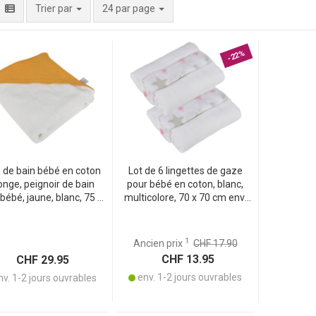
par page
Trier par
24 par page
-22%
 de bain bébé en coton
Lot de 6 lingettes de gaze
nge, peignoir de bain
pour bébé en coton, blanc,
bébé, jaune, blanc, 75 x
multicolore, 70 x 70 cm env.
75 cm
chacune
1
Ancien prix
CHF 17.90
CHF 13.95
CHF 29.95
env. 1-2 jours ouvrables
v. 1-2 jours ouvrables