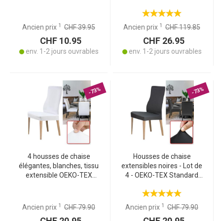
Standard 100, lavables à
assise lavable 40°C - Idéal
40 °C, résistantes à l’usure
Événements & Maison
– couverture de l’assise et
1
1
Ancien prix
CHF 39.95
Ancien prix
CHF 119.85
du dossier
CHF 10.95
CHF 26.95
env. 1-2 jours ouvrables
env. 1-2 jours ouvrables
-73%
-73%
4 housses de chaise
Housses de chaise
élégantes, blanches, tissu
extensibles noires - Lot de
extensible OEKO-TEX
4 - OEKO-TEX Standard
Standard 100, lavables à
100 - Lavables à 40°C -
40 °C, résistantes à l’usure
Protection anti-salissures
– couverture de l’assise et
et usure
1
1
Ancien prix
CHF 79.90
Ancien prix
CHF 79.90
du dossier
CHF 20.95
CHF 20.95