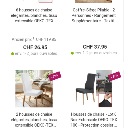
6 housses de chaise
Coffre-Siège Pliable - 2
élégantes, blanches, tissu
Personnes - Rangement
extensible OEKO-TEX
Supplémentaire - Textile
Standard 100, lavables à
Gris - 76x37.5x37.5cm -
40 °C, résistantes à l’usure
Facile à Ranger
– couverture de l’assise et
1
Ancien prix
CHF 119.85
du dossier
CHF 37.95
CHF 26.95
env. 1-2 jours ouvrables
env. 1-2 jours ouvrables
-72%
-77%
2 housses de chaise
Housses de chaise - Lot 6
élégantes, blanches, tissu
Noir Extensible OEKO-TEX
extensible OEKO-TEX
100 - Protection dossier &