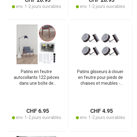
env. 1-2 jours ouvrables
env. 1-2 jours ouvrables
Patins en feutre
Patins glisseurs à clouer
autocollants 122 pièces
en feutre pour pieds de
dans une boîte de
chaises et meubles -
rangement – protection
Protection anti-rayures - 8
du sol pour parquet,
pièces - Ø 25 mm -
linoléum et sols carrelés –
Gris/Brun
protège des rayures et
CHF 6.95
CHF 4.95
réduit le bruit
env. 1-2 jours ouvrables
env. 1-2 jours ouvrables