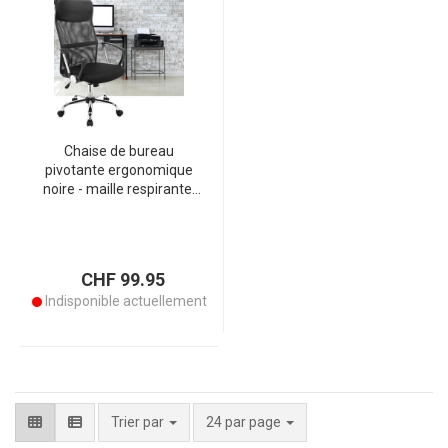
Chaise de bureau
pivotante ergonomique
noire - maille respirante,
accoudoirs, appuie-tête,
dossier en S - réglable en
hauteur, charge 150 kg
CHF 99.95
Indisponible actuellement
par page
Trier par
24 par page