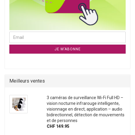
CONTINUER À LA NEWSLETTER PAGE D`ABONNEMENT
Email
JE M’ABONNE
Meilleurs ventes
3 caméras de surveillance Wi-Fi Full HD –
vision nocturne infrarouge intelligente,
visionnage en direct, application – audio
bidirectionnel, détection de mouvements
et de personnes
CHF 149.95