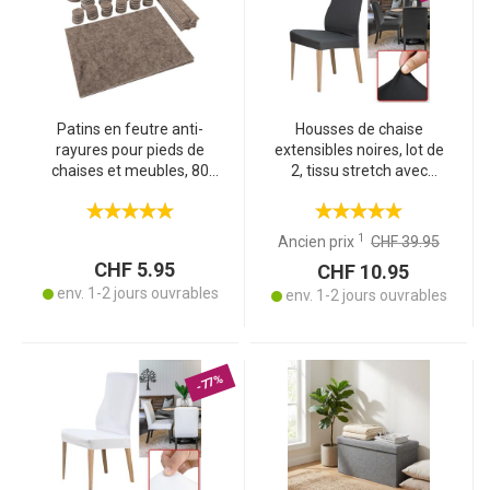
Patins en feutre anti-
Housses de chaise
rayures pour pieds de
extensibles noires, lot de
chaises et meubles, 80
2, tissu stretch avec
pièces
dossier, OEKO-TEX
Standard 100, lavables à
40 °C, protection contre
1
Ancien prix
CHF 39.95
l’usure
CHF 5.95
CHF 10.95
env. 1-2 jours ouvrables
env. 1-2 jours ouvrables
-77%