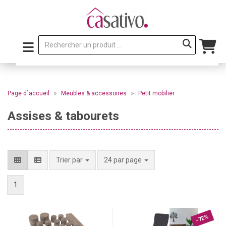
»
»
Page d`accueil
Meubles & accessoires
Petit mobilier
Assises & tabourets
par page
Trier par
24 par page
1
-72%