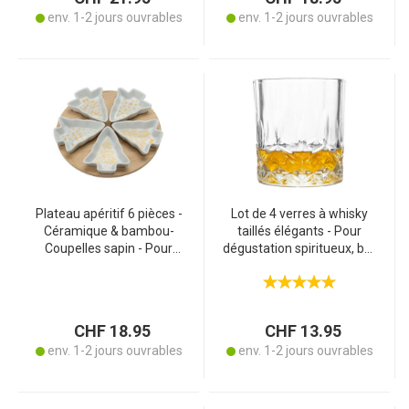
env. 1-2 jours ouvrables
env. 1-2 jours ouvrables
Plateau apéritif 6 pièces -
Lot de 4 verres à whisky
Céramique & bambou-
taillés élégants - Pour
Coupelles sapin - Pour
dégustation spiritueux, bar
biscuits, confiture,
- Haute qualité, 230ml,
antipasti- Idéal Noël,
7.5x7.5x8cm, cadeau idéal
réveillon, brunch-
CHX3523
CHF 18.95
CHF 13.95
env. 1-2 jours ouvrables
env. 1-2 jours ouvrables