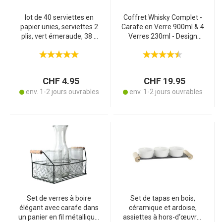
lot de 40 serviettes en
Coffret Whisky Complet -
papier unies, serviettes 2
Carafe en Verre 900ml & 4
plis, vert émeraude, 38 x
Verres 230ml - Design
38 cm
Élégant Idéal Bar Maison
Cadeau - Qualité
Supérieure
CHF 4.95
CHF 19.95
env. 1-2 jours ouvrables
env. 1-2 jours ouvrables
Set de verres à boire
Set de tapas en bois,
élégant avec carafe dans
céramique et ardoise,
un panier en fil métallique,
assiettes à hors-d‘œuvre,