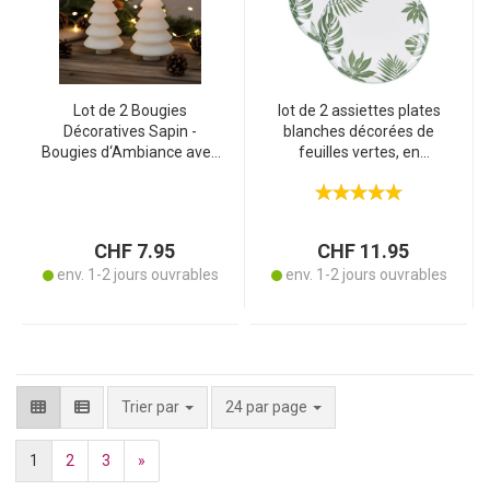
Lot de 2 Bougies
lot de 2 assiettes plates
Décoratives Sapin -
blanches décorées de
Bougies d‘Ambiance avec
feuilles vertes, en
Mèche pour Noël - Design
porcelaine, 26,5 cm
Moderne & Intemporel
Blanc - Cire - H 12 cm
CHF 7.95
CHF 11.95
env. 1-2 jours ouvrables
env. 1-2 jours ouvrables
par page
Trier par
24 par page
1
2
3
»