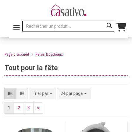
»
Page d`accueil
Fêtes & cadeaux
Tout pour la fête
par page
Trier par
24 par page
1
2
3
»