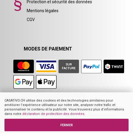
Protection et sécurité des données
Mentions légales
CGV
MODES DE PAIEMENT
1
Prix de vente conseillé par le fournisseur européen
2
Ancien prix Casativo
CASATIVO.CH utilise des cookies et des technologies similaires pour
3
Somme des prix unitaires
améliorer l’expérience utilisateur sur notre site, analyser notre trafic et
4
Prix de vente conseillé par le fabricant
personnaliser le contenu et la publicité. Vous trouverez plus d’informations
dans notre
déclaration de protection des données
.
Les images mises en ligne dans notre boutique ne représentent pas toutes
nécessairement le produit proposé, mais servent à des fins d’illustration et de
présentation. Ceci s’applique surtout aux images qui exposent plusieurs produits.
FERMER