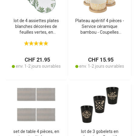
lot de 4 assiettes plates
Plateau apéritif 4 pièces -
blanches décorées de
Service céramique
feuilles vertes, en
bambou - Coupelles
porcelaine, 26,5 cm
motifs blanc jaune étoile -
Idéal réveillon Noël
antipasti gâteaux
CHF 21.95
CHF 15.95
env. 1-2 jours ouvrables
env. 1-2 jours ouvrables
set de table 4 pièces, en
lot de 3 gobelets en