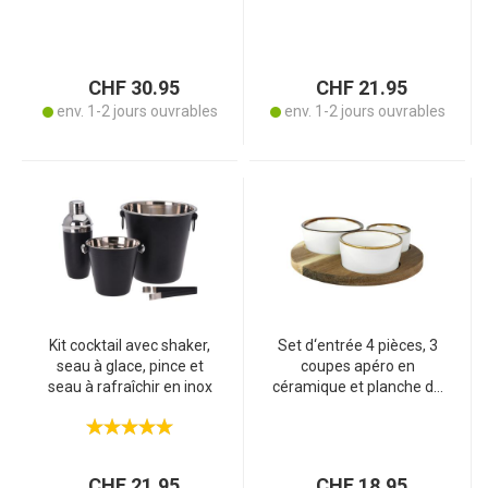
poignées en bois, carafe
marron, noir, blanc
d’un litre - 4 verres, design
élégant pour toutes les
occasions
CHF 30.95
CHF 21.95
env. 1-2 jours ouvrables
env. 1-2 jours ouvrables
Kit cocktail avec shaker,
Set d‘entrée 4 pièces, 3
seau à glace, pince et
coupes apéro en
seau à rafraîchir en inox
céramique et planche de
service en acacia
CHF 21.95
CHF 18.95