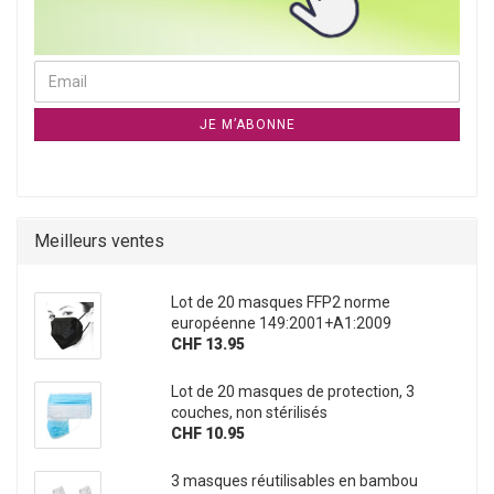
CONTINUER À LA NEWSLETTER PAGE D`ABONNEMENT
Email
JE M’ABONNE
Meilleurs ventes
Lot de 20 masques FFP2 norme
européenne 149:2001+A1:2009
CHF 13.95
Lot de 20 masques de protection, 3
couches, non stérilisés
CHF 10.95
3 masques réutilisables en bambou