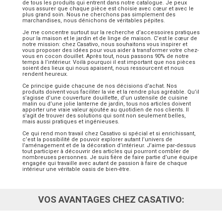
de tous les produits qui entrent dans notre catalogue. Je peux
vous assurer que chaque pièce est choisie avec cœur et avec le
plus grand soin. Nous ne cherchons pas simplement des
marchandises, nous dénichons de véritables pépites.
Je me concentre surtout sur la recherche d’accessoires pratiques
pour la maison et le jardin et de linge de maison. C’est le cœur de
notre mission: chez Casativo, nous souhaitons vous inspirer et
vous proposer des idées pour vous aider à transformer votre chez-
vous en cocon douillet. Après tout, nous passons 90% de notre
temps à l’intérieur. Voilà pourquoi il est important que nos pièces
soient des lieux qui nous apaisent, nous ressourcent et nous
rendent heureux.
Ce principe guide chacune de nos décisions d’achat. Nos
produits doivent vous faciliter la vie et la rendre plus agréable. Qu’il
s’agisse d’une couverture douillette, d’un ustensile de cuisine
malin ou d’une jolie lanterne de jardin, tous nos articles doivent
apporter une vraie valeur ajoutée au quotidien de nos clients. Il
s’agit de trouver des solutions qui sont non seulement belles,
mais aussi pratiques et ingénieuses.
Ce qui rend mon travail chez Casativo si spécial et si enrichissant,
c’est la possibilité de pouvoir explorer autant l’univers de
l’aménagement et de la décoration d’intérieur. J’aime par-dessus
tout participer à découvrir des articles qui pourront combler de
nombreuses personnes. Je suis fière de faire partie d’une équipe
engagée qui travaille avec autant de passion à faire de chaque
intérieur une véritable oasis de bien-être.
VOS AVANTAGES CHEZ CASATIVO: