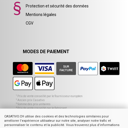
Protection et sécurité des données
Mentions légales
CGV
MODES DE PAIEMENT
1
Prix de vente conseillé par le fournisseur européen
2
Ancien prix Casativo
3
Somme des prix unitaires
4
Prix de vente conseillé par le fabricant
Les images mises en ligne dans notre boutique ne représentent pas toutes
CASATIVO.CH utilise des cookies et des technologies similaires pour
nécessairement le produit proposé, mais servent à des fins d’illustration et de
améliorer l’expérience utilisateur sur notre site, analyser notre trafic et
présentation. Ceci s’applique surtout aux images qui exposent plusieurs produits.
personnaliser le contenu et la publicité. Vous trouverez plus d’informations