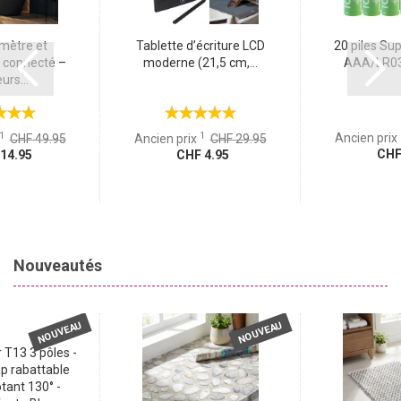
ètre et
Tablette d’écriture LCD
20 piles Sup
 connecté –
moderne (21,5 cm,...
AAA/LR03 (
urs...
1
1
Ancien prix
CHF 49.95
Ancien prix
CHF 29.95
CHF 
14.95
CHF 4.95
Nouveautés
NOUVEAU
NOUVEAU