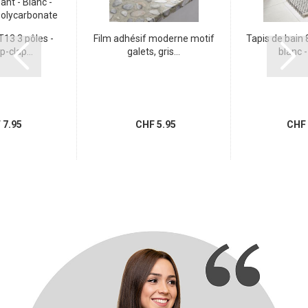
13 3 pôles -
Film adhésif moderne motif
Tapis de bain 
p-clap...
galets, gris...
blanc - 
7.95
CHF 5.95
CHF 