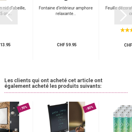
 nid d‘abeille,
Fontaine d‘intérieur amphore
Feuille décorat
5 cm...
relaxante...
c
13.95
CHF 59.95
CHF 
Les clients qui ont acheté cet article ont
également acheté les produits suivants:
-70%
-83%