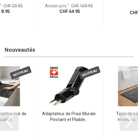
1
1
CHF 29.95
Ancien prix
CHF 169.95
8.95
CHF 64.95
CHF 
Nouveautés
NOUVEAU
NOUVEAU
marbre noir de
Adaptateur de Prise Murale
Tapis de sa
alité...
Pivotant et Pliable...
moelleux 7