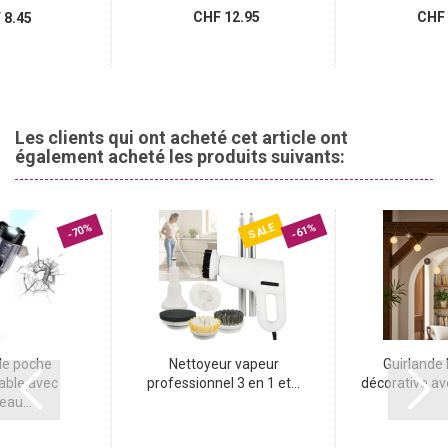
CHF 12.95
CHF 
8.45
Les clients qui ont acheté cet article ont
également acheté les produits suivants:
SALE
-70%
-61%
e poche
Nettoyeur vapeur
Guirlande
able avec
professionnel 3 en 1 et...
décorative ave
au...