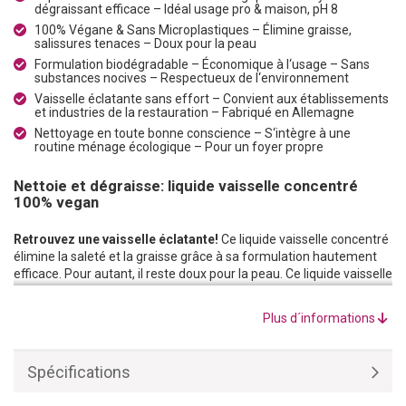
dégraissant efficace – Idéal usage pro & maison, pH 8
100% Végane & Sans Microplastiques – Élimine graisse,
salissures tenaces – Doux pour la peau
Formulation biodégradable – Économique à l‘usage – Sans
substances nocives – Respectueux de l‘environnement
Vaisselle éclatante sans effort – Convient aux établissements
et industries de la restauration – Fabriqué en Allemagne
Nettoyage en toute bonne conscience – S‘intègre à une
routine ménage écologique – Pour un foyer propre
Nettoie et dégraisse: liquide vaisselle concentré
100% vegan
Retrouvez une vaisselle éclatante!
Ce liquide vaisselle concentré
élimine la saleté et la graisse grâce à sa formulation hautement
efficace. Pour autant, il reste doux pour la peau. Ce liquide vaisselle
peut donc être utilisé dans les établissements et dans l’industrie
de la restauration. Faites la vaisselle avec le sourire et admirez le
Plus d´informations
résultat!
Le nettoyage en toute bonne conscience.
Le liquide vaisselle est
économique à l’usage, 100% végane et ne contient aucun
Spécifications
microplastique. Formulé à base de tensioactifs entièrement
biodégradables, il est sans danger pour l’environnement et