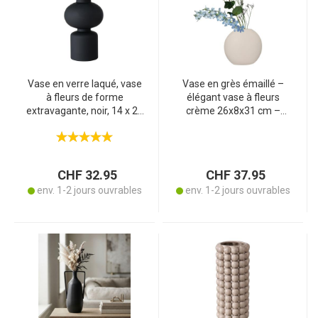
Vase en verre laqué, vase
Vase en grès émaillé –
à fleurs de forme
élégant vase à fleurs
extravagante, noir, 14 x 29
crème 26x8x31 cm –
cm
forme ovale harmonieuse
– fabrication en pierre
robuste et de haute
qualité pour une fraîcheur
CHF 32.95
CHF 37.95
des fleurs durable
env. 1-2 jours ouvrables
env. 1-2 jours ouvrables