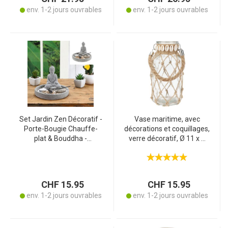
env. 1-2 jours ouvrables
env. 1-2 jours ouvrables
Set Jardin Zen Décoratif -
Vase maritime, avec
Porte-Bougie Chauffe-
décorations et coquillages,
plat & Bouddha -
verre décoratif, Ø 11 x H
Atmosphère Relaxante - 7
20,5 cm
Pièces Rondes - Ciment
Gris Ø18xH13cm
CHF 15.95
CHF 15.95
env. 1-2 jours ouvrables
env. 1-2 jours ouvrables