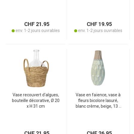
cm
CHF 21.95
CHF 19.95
env. 1-2 jours ouvrables
env. 1-2 jours ouvrables
Vase recouvert d‘algues,
Vase en faïence, vase à
bouteille décorative, Ø 20
fleurs bicolore lasuré,
x H 31 cm
blanc crème, beige, 13 x
35 cm
CHF 21.95
CHF 26.95