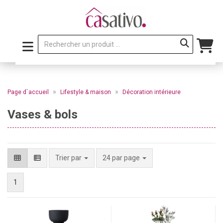
»
»
Page d`accueil
Lifestyle & maison
Décoration intérieure
Vases & bols
par page
Trier par
24 par page
1