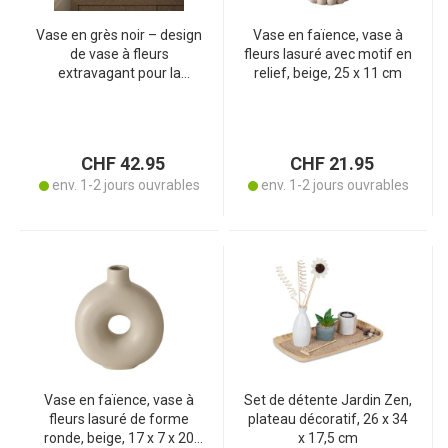
Vase en grès noir – design
Vase en faïence, vase à
de vase à fleurs
fleurs lasuré avec motif en
extravagant pour la
relief, beige, 25 x 11 cm
maison et la restauration
– verni, robuste, 18x35x16
cm – haute qualité et
grande longévité
CHF 42.95
CHF 21.95
env. 1-2 jours ouvrables
env. 1-2 jours ouvrables
Vase en faïence, vase à
Set de détente Jardin Zen,
fleurs lasuré de forme
plateau décoratif, 26 x 34
ronde, beige, 17 x 7 x 20
x 17,5 cm