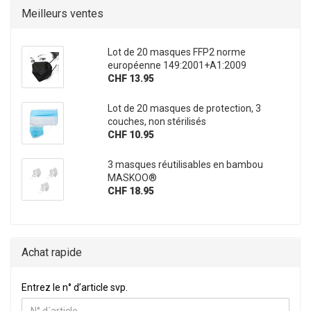
Meilleurs ventes
Lot de 20 masques FFP2 norme
européenne 149:2001+A1:2009
CHF 13.95
Lot de 20 masques de protection, 3
couches, non stérilisés
CHF 10.95
3 masques réutilisables en bambou
MASKOO®
CHF 18.95
Achat rapide
ENTREZ LE N° D’ARTICLE SVP.
Entrez le n° d’article svp.