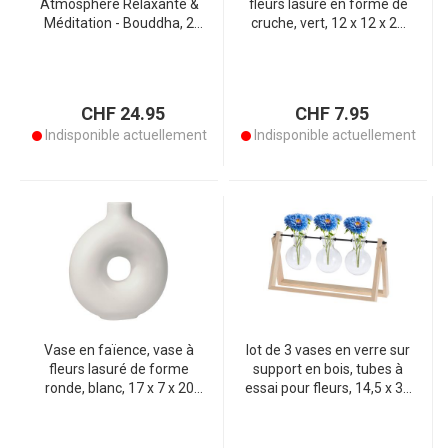
Atmosphère Relaxante &
fleurs lasuré en forme de
Méditation - Bouddha, 2
cruche, vert, 12 x 12 x 21
Porte-Bougies,
cm
Rectangulaire,
33x14x14.5cm, Ciment
Gris
CHF 24.95
CHF 7.95
Indisponible actuellement
Indisponible actuellement
Vase en faïence, vase à
lot de 3 vases en verre sur
fleurs lasuré de forme
support en bois, tubes à
ronde, blanc, 17 x 7 x 20
essai pour fleurs, 14,5 x 30
cm
x 7 cm