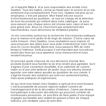
Je m’appelle Maja K. et je suis responsable des achats chez
Casativo. Tous les matins, j’arrive au travail avec le sourire et un vrai
sentiment d’accomplissement. Pour moi, Casativo est plus qu’un
employeur, c’est une passion. Mon travail est une source
d’enrichissement au quotidien. Je suis en charge de la sélection
de tous les produits qui entrent dans notre catalogue. Je peux
vous assurer que chaque pièce est choisie avec cœur et avec le
plus grand soin. Nous ne cherchons pas simplement des
marchandises, nous dénichons de véritables pépites.
Je me concentre surtout sur la recherche d’accessoires pratiques
pour la maison et le jardin et de linge de maison. C’est le cœur de
notre mission: chez Casativo, nous souhaitons vous inspirer et
vous proposer des idées pour vous aider à transformer votre chez-
vous en cocon douillet. Après tout, nous passons 90% de notre
temps à l’intérieur. Voilà pourquoi il est important que nos pièces
soient des lieux qui nous apaisent, nous ressourcent et nous
rendent heureux.
Ce principe guide chacune de nos décisions d’achat. Nos
produits doivent vous faciliter la vie et la rendre plus agréable. Qu’il
s’agisse d’une couverture douillette, d’un ustensile de cuisine
malin ou d’une jolie lanterne de jardin, tous nos articles doivent
apporter une vraie valeur ajoutée au quotidien de nos clients. Il
s’agit de trouver des solutions qui sont non seulement belles,
mais aussi pratiques et ingénieuses.
Ce qui rend mon travail chez Casativo si spécial et si enrichissant,
c’est la possibilité de pouvoir explorer autant l’univers de
l’aménagement et de la décoration d’intérieur. J’aime par-dessus
tout participer à découvrir des articles qui pourront combler de
nombreuses personnes. Je suis fière de faire partie d’une équipe
engagée qui travaille avec autant de passion à faire de chaque
intérieur une véritable oasis de bien-être.