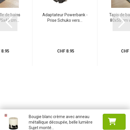
lle de bains
Adaptateur Powerbank -
Tapis de b
5x45 cm...
Prise Schuko vers...
80x50 cm ve
8.95
CHF 8.95
CHF 
Bougie blanc crème avec anneau
métallique découpée, belle lumière
Sujet monté...