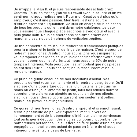
Je m’appelle Maja K. et je suis responsable des achats chez
Casativo. Tous les matins, j’arrive au travail avec le sourire et un vrai
sentiment d’accomplissement. Pour moi, Casativo est plus qu’un
employeur, c’est une passion. Mon travail est une source
d’enrichissement au quotidien. Je suis en charge de la sélection
de tous les produits qui entrent dans notre catalogue. Je peux
vous assurer que chaque pièce est choisie avec cœur et avec le
plus grand soin. Nous ne cherchons pas simplement des
marchandises, nous dénichons de véritables pépites.
Je me concentre surtout sur la recherche d’accessoires pratiques
pour la maison et le jardin et de linge de maison. C’est le cœur de
notre mission: chez Casativo, nous souhaitons vous inspirer et
vous proposer des idées pour vous aider à transformer votre chez-
vous en cocon douillet. Après tout, nous passons 90% de notre
temps à l’intérieur. Voilà pourquoi il est important que nos pièces
soient des lieux qui nous apaisent, nous ressourcent et nous
rendent heureux.
Ce principe guide chacune de nos décisions d’achat. Nos
produits doivent vous faciliter la vie et la rendre plus agréable. Qu’il
s’agisse d’une couverture douillette, d’un ustensile de cuisine
malin ou d’une jolie lanterne de jardin, tous nos articles doivent
apporter une vraie valeur ajoutée au quotidien de nos clients. Il
s’agit de trouver des solutions qui sont non seulement belles,
mais aussi pratiques et ingénieuses.
Ce qui rend mon travail chez Casativo si spécial et si enrichissant,
c’est la possibilité de pouvoir explorer autant l’univers de
l’aménagement et de la décoration d’intérieur. J’aime par-dessus
tout participer à découvrir des articles qui pourront combler de
nombreuses personnes. Je suis fière de faire partie d’une équipe
engagée qui travaille avec autant de passion à faire de chaque
intérieur une véritable oasis de bien-être.