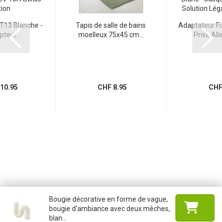
 T13 Blanche -
Tapis de salle de bains
Adaptateur Fi
pteur...
moelleux 75x45 cm...
Prise All
10.95
CHF 8.95
CHF 
Bougie décorative en forme de vague,
bougie d‘ambiance avec deux mèches,
blan...