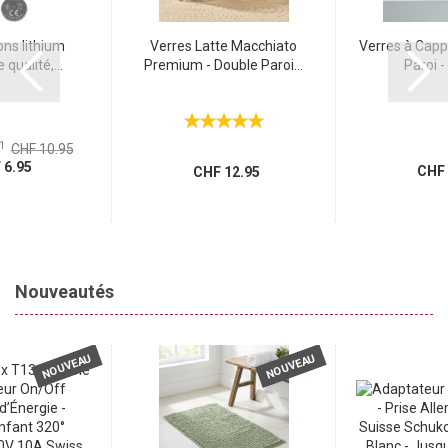
ons lithium
Verres Latte Macchiato
Verres à Capp
qualité,...
Premium - Double Paroi...
Paroi - 
1
CHF 10.95
6.95
CHF 
CHF 12.95
Nouveautés
NOUVEAU
NOUVEAU