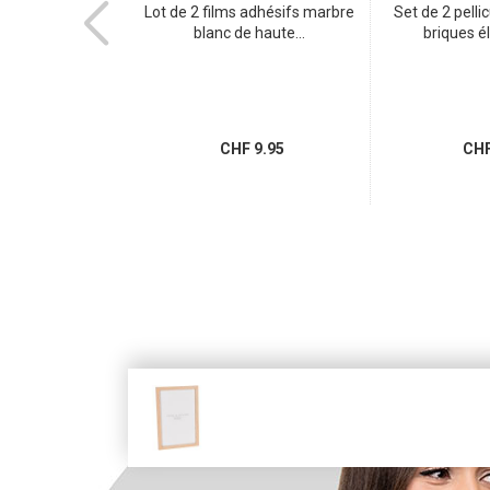
ssins de chaise
Lot de 2 films adhésifs marbre
Set de 2 pelli
és 46x46...
blanc de haute...
briques él
 56.95
CHF 9.95
CHF