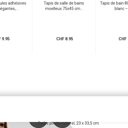
cules adhésives
Tapis de salle de bains
Tapis de bain 
égantes,...
moelleux 75x45 cm...
blanc – 
 9.95
CHF 8.95
CHF 
Cadre photo, naturel, 23 x 33,5 cm