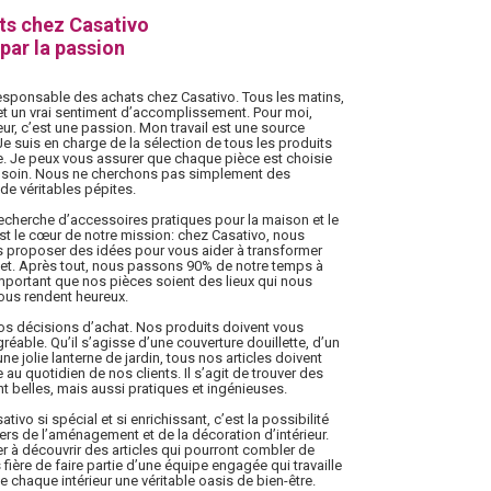
ts chez Casativo
par la passion
 responsable des achats chez Casativo. Tous les matins,
re et un vrai sentiment d’accomplissement. Pour moi,
ur, c’est une passion. Mon travail est une source
e suis en charge de la sélection de tous les produits
e. Je peux vous assurer que chaque pièce est choisie
d soin. Nous ne cherchons pas simplement des
e véritables pépites.
recherche d’accessoires pratiques pour la maison et le
est le cœur de notre mission: chez Casativo, nous
s proposer des idées pour vous aider à transformer
let. Après tout, nous passons 90% de notre temps à
t important que nos pièces soient des lieux qui nous
ous rendent heureux.
os décisions d’achat. Nos produits doivent vous
 agréable. Qu’il s’agisse d’une couverture douillette, d’un
ne jolie lanterne de jardin, tous nos articles doivent
 au quotidien de nos clients. Il s’agit de trouver des
t belles, mais aussi pratiques et ingénieuses.
tivo si spécial et si enrichissant, c’est la possibilité
vers de l’aménagement et de la décoration d’intérieur.
r à découvrir des articles qui pourront combler de
ière de faire partie d’une équipe engagée qui travaille
e chaque intérieur une véritable oasis de bien-être.