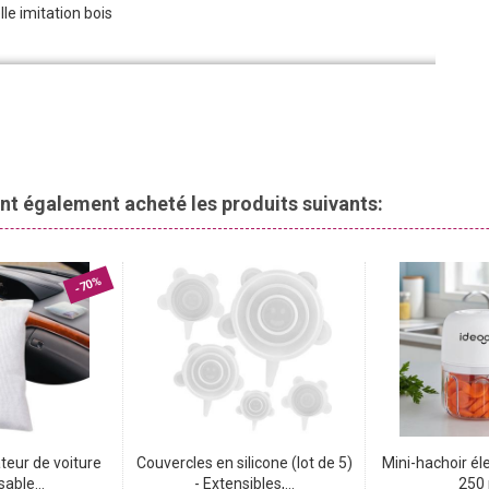
le imitation bois
 ont également acheté les produits suivants:
-70%
teur de voiture
Couvercles en silicone (lot de 5)
Mini-hachoir éle
sable...
- Extensibles,...
250 