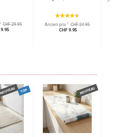
1
1
CHF 29.95
Ancien prix
CHF 24.95
9.95
CHF 9.95
CHF 1
NOUVEAU
NOUVEAU
TOP