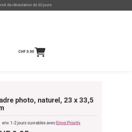
roit de rétractation de 30 jours
CHF 0.00
adre photo, naturel, 23 x 33,5
m
env. 1-2 jours ouvrables avec
Envoi Priority