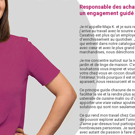
Responsable des acha
un engagement guidé 
Je m’appelle Maja K. et je suis
j’arrive au travail avec le souri
Casativo est plus qu’un employe
d’enrichissement au quotidien. J
qui entrent dans notre catalogu
avec cœur et avec le plus gran
marchandises, nous dénichons d
Je me concentre surtout sur la 
jardin et de linge de maison. C’
souhaitons vous inspirer et vou
votre chez-vous en cocon douil
l’intérieur. Voilà pourquoi il es
apaisent, nous ressourcent et n
Ce principe guide chacune de n
faciliter la vie et la rendre plus
ustensile de cuisine malin ou d’u
apporter une vraie valeur ajoutée
solutions qui sont non seulemen
Ce qui rend mon travail chez Casa
de pouvoir explorer autant l’uni
J’aime par-dessus tout participe
nombreuses personnes. Je suis f
avec autant de passion à faire d