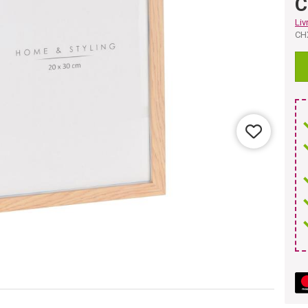
C
Liv
CH