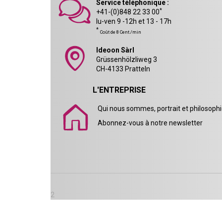
Service téléphonique :
*
+41-(0)848 22 33 00
lu-ven 9 -12h et 13 - 17h
*
Coût de 8 Cent./min
Ideoon Sàrl
Grüssenhölzliweg 3
CH-4133 Pratteln
L'ENTREPRISE
Qui nous sommes, portrait et philosoph
Abonnez-vous à notre newsletter
2