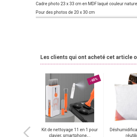
Cadre photo 23 x 33 cm en MDF laqué couleur naturel
Pour des photos de 20 x 30 cm
Les clients qui ont acheté cet article
-78%
-65%
 de massage
Kit de nettoyage 11 en 1 pour
Déshumidifica
el sans fil...
clavier, smartphone,...
réutili