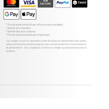
1
Prix de vente conseillé par le fournisseur européen
2
Ancien prix Casativo
3
Somme des prix unitaires
4
Prix de vente conseillé par le fabricant
Les images mises en ligne dans notre boutique ne représentent pas toutes
nécessairement le produit proposé, mais servent à des fins d’illustration et
de présentation. Ceci s’applique surtout aux images qui exposent plusieurs
produits.