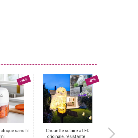
-66%
-60%
ctrique sans fil
Chouette solaire à LED
Sac à dos roll-
ml...
originale, résistante...
HALFAR®, ant