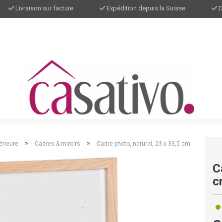
Livraison sur facture
Expédition depuis la Suisse
D
»
»
érieure
Cadres & miroirs
Cadre photo, naturel, 23 x 33,5 cm
C
c