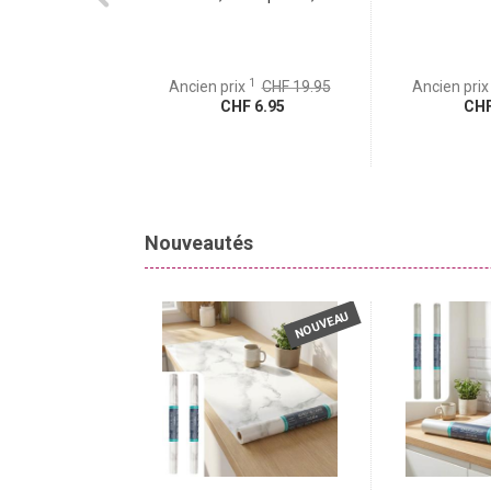
1
1
x
CHF 279.95
Ancien prix
CHF 19.95
Ancien pri
 59.95
CHF 6.95
CHF
Nouveautés
NOUVEAU
NOUVEAU