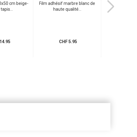
80x50 cm beige-
Film adhésif marbre blanc de
Tapis de sal
tapis...
haute qualité...
moelleux 7
14.95
CHF 5.95
CHF 