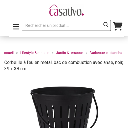
»
»
»
d`accueil
Lifestyle & maison
Jardin & terrasse
Barbecue et plancha
Corbeille à feu en métal, bac de combustion avec anse, noir,
39 x 38 cm