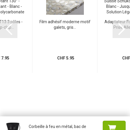
13 3 pôles -
Film adhésif moderne motif
Adaptateur Fi
p-clap...
galets, gris...
Prise All
7.95
CHF 5.95
CHF 
Corbeille à feu en métal, bac de