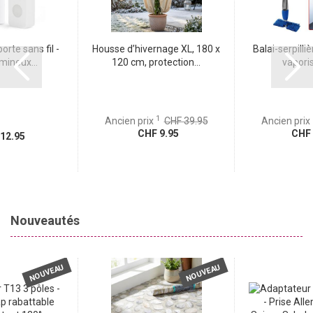
rte sans fil -
Housse d’hivernage XL, 180 x
Balai-serpilli
mineux...
120 cm, protection...
vaporis
1
Ancien prix
CHF 39.95
Ancien prix
CHF 9.95
CHF 
12.95
Nouveautés
NOUVEAU
NOUVEAU