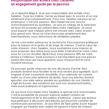
Responsable des achats chez Casativo
un engagement guidé par la passion
Je m’appelle Maja K. et je suis responsable des achats chez
Casativo. Tous les matins, j’arrive au travail avec le sourire et un vrai
sentiment d’accomplissement. Pour moi, Casativo est plus qu’un
employeur, c’est une passion. Mon travail est une source
d’enrichissement au quotidien. Je suis en charge de la sélection
de tous les produits qui entrent dans notre catalogue. Je peux
vous assurer que chaque pièce est choisie avec cœur et avec le
plus grand soin. Nous ne cherchons pas simplement des
marchandises, nous dénichons de véritables pépites.
Je me concentre surtout sur la recherche d’accessoires pratiques
pour la maison et le jardin et de linge de maison. C’est le cœur de
notre mission: chez Casativo, nous souhaitons vous inspirer et
vous proposer des idées pour vous aider à transformer votre chez-
vous en cocon douillet. Après tout, nous passons 90% de notre
temps à l’intérieur. Voilà pourquoi il est important que nos pièces
soient des lieux qui nous apaisent, nous ressourcent et nous
rendent heureux.
Ce principe guide chacune de nos décisions d’achat. Nos
produits doivent vous faciliter la vie et la rendre plus agréable. Qu’il
s’agisse d’une couverture douillette, d’un ustensile de cuisine
malin ou d’une jolie lanterne de jardin, tous nos articles doivent
apporter une vraie valeur ajoutée au quotidien de nos clients. Il
s’agit de trouver des solutions qui sont non seulement belles,
mais aussi pratiques et ingénieuses.
Ce qui rend mon travail chez Casativo si spécial et si enrichissant,
c’est la possibilité de pouvoir explorer autant l’univers de
l’aménagement et de la décoration d’intérieur. J’aime par-dessus
tout participer à découvrir des articles qui pourront combler de
nombreuses personnes. Je suis fière de faire partie d’une équipe
engagée qui travaille avec autant de passion à faire de chaque