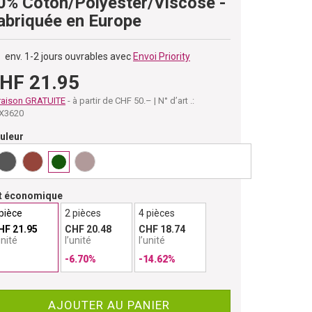
0% Coton/Polyester/Viscose -
abriquée en Europe
env. 1-2 jours ouvrables avec
Envoi Priority
HF 21.95
raison GRATUITE
- à partir de CHF 50.– | N° d’art .:
X3620
uleur
t économique
pièce
2 pièces
4 pièces
HF 21.95
CHF 20.48
CHF 18.74
unité
l’unité
l’unité
-6.70%
-14.62%
AJOUTER AU PANIER