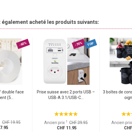
fort.
Avec cette galette de chaise, vous serez même à l’aise sur
u dans la cuisine, elle apporte une touche de style et installe une
nt également acheté les produits suivants:
-60%
-70%
TOP
 double face
Prise suisse avec 2 ports USB –
3 boîtes de cons
nt (5...
USB-A 3.1/USB-C...
oign
1
1
CHF 19.95
Ancien prix
CHF 39.95
Ancien pri
7.95
CHF 11.95
CHF 