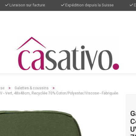
Livraison sur facture
Expédition depuis la Suisse
D
»
»
sse
Galettes & coussins
 UV - Vert, 48x48cm, Recyclée 70% Coton/Polyester/Viscose - Fabriquée
G
C
U