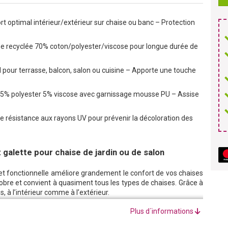
t optimal intérieur/extérieur sur chaise ou banc – Protection
se recyclée 70% coton/polyester/viscose pour longue durée de
 pour terrasse, balcon, salon ou cuisine – Apporte une touche
 45% polyester 5% viscose avec garnissage mousse PU – Assise
e résistance aux rayons UV pour prévenir la décoloration des
 galette pour chaise de jardin ou de salon
t fonctionnelle améliore grandement le confort de vos chaises
 sobre et convient à quasiment tous les types de chaises. Grâce à
, à l’intérieur comme à l’extérieur.
e chaise est composée d’un mélange de matières de qualité,
Plus d´informations
 45% polyester et 5% viscose) qui la rend agréable au toucher.
 une longue utilisation. La galette de chaise est faite pour durer