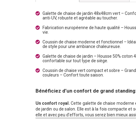
Galette de chaise de jardin 48x48cm vert – Confor
anti-UV, robuste et agréable au toucher.
Fabrication européenne de haute qualité – Hous
vie.
Coussin de chaise moderne et fonctionnel – Idéal
de style pour une ambiance chaleureuse.
Galette de chaise de jardin – Housse 50% coton
confortable sur tout type de siège.
Coussin de chaise vert compact et sobre – Grand
couleurs – Confort toute saison.
Bénéficiez d’un confort de grand standing:
Un confort royal.
Cette galette de chaise moderne e
de jardin ou de salon. Elle est à la fois compacte et
elle et avec peu d’efforts, vous serez bien mieux assis
Une fabrication de haute qualité.
Cette galette d
extrêmement durables et recyclées à 70% (50% coton,
Elle résiste aux rayons UV et ne se décolore qu’après