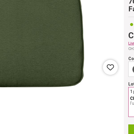
7
F
C
Liv
CH
Co
Lo
1 
C
l’