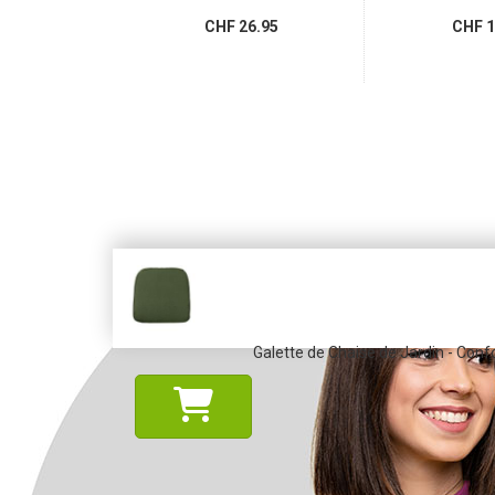
.75
CHF 26.95
CHF 1
Galette de Chaise de Jardin - Con