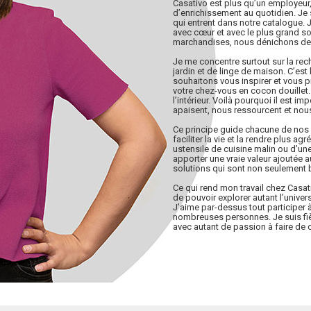
Casativo est plus qu’un employeur,
d’enrichissement au quotidien. Je 
qui entrent dans notre catalogue.
avec cœur et avec le plus grand 
marchandises, nous dénichons de 
Je me concentre surtout sur la rec
jardin et de linge de maison. C’es
souhaitons vous inspirer et vous 
votre chez-vous en cocon douillet
l’intérieur. Voilà pourquoi il est i
apaisent, nous ressourcent et nou
Ce principe guide chacune de nos 
faciliter la vie et la rendre plus ag
ustensile de cuisine malin ou d’une 
apporter une vraie valeur ajoutée au
solutions qui sont non seulement b
Ce qui rend mon travail chez Casativ
de pouvoir explorer autant l’univer
J’aime par-dessus tout participer 
nombreuses personnes. Je suis fièr
avec autant de passion à faire de c