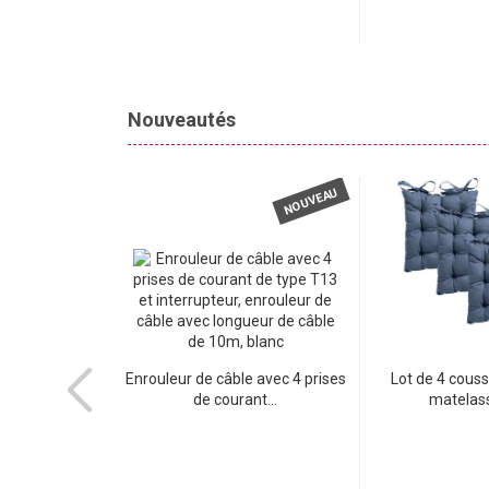
Nouveautés
NOUVEAU
NOUVEAU
 Max Hauri -
Enrouleur de câble avec 4 prises
Lot de 4 couss
mande...
de courant...
matelass