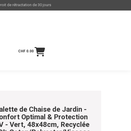
roit de rétractation de 30 jours
CHF 0.00
alette de Chaise de Jardin -
onfort Optimal & Protection
V - Vert, 48x48cm, Recyclée