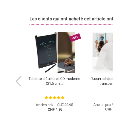
et vous servira pendant de nombreuses années.
Transforme un banc tout simple en siège tout con
un banc! Que ce soit dans le jardin, sur la terrasse o
Les clients qui ont acheté cet article o
ambiance chaleureuse.
-70%
-83%
 hygromètre
Tablette d’écriture LCD moderne
Ruban adhésif
apteurs...
(21,5 cm,...
transpare
1
Ancien prix
CHF 49.95
Ancien prix
CHF 29.95
CHF 
.95
CHF 4.95