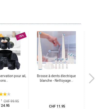
-75%
ervation pour ail,
Brosse à dents électrique
Adaptateur
ons...
blanche - Nettoyage...
T11/pr
1
Ancien p
x
CHF 99.95
CH
24.95
CHF 11.95