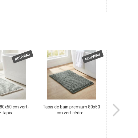
NOUVEAU
NOUVEAU
 80x50 cm vert-
Tapis de bain premium 80x50
Film adhési
 tapis...
cm vert cèdre...
galet