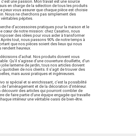
 c’est une passion. Mon travail est une source
suis en charge de la sélection de tous les produits
 Je peux vous assurer que chaque pièce est choisie
soin. Nous ne cherchons pas simplement des
véritables pépites.
herche d’accessoires pratiques pour la maison et le
t le cœur de notre mission: chez Casativo, nous
proposer des idées pour vous aider à transformer
. Après tout, nous passons 90% de notre temps à
mportant que nos pièces soient des lieux qui nous
s rendent heureux.
décisions d’achat. Nos produits doivent vous
réable. Qu’il s’agisse d’une couverture douillette, d’un
jolie lanterne de jardin, tous nos articles doivent
 quotidien de nos clients. Il s’agit de trouver des
elles, mais aussi pratiques et ingénieuses.
o si spécial et si enrichissant, c’est la possibilité
s de l’aménagement et de la décoration d’intérieur.
à découvrir des articles qui pourront combler de
e de faire partie d’une équipe engagée qui travaille
haque intérieur une véritable oasis de bien-être.