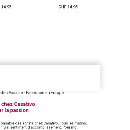
14.95
CHF 14.95
CH
ster/Viscose - Fabriquée en Europe
 chez Casativo
r la passion
sponsable des achats chez Casativo. Tous les matins,
et un vrai sentiment d’accomplissement. Pour moi,