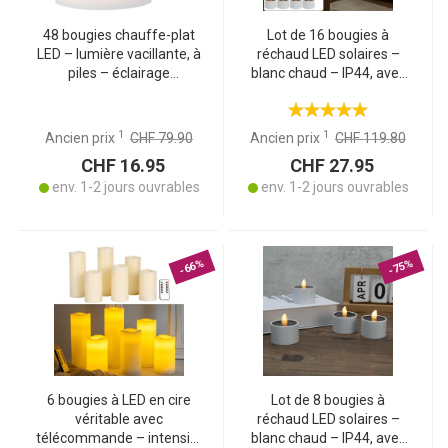
48 bougies chauffe-plat
Lot de 16 bougies à
LED – lumière vacillante, à
réchaud LED solaires –
piles – éclairage
blanc chaud – IP44, avec
d’ambiance sans flamme
capteur crépusculaire –
sans fil, basse
consommation – pour
1
1
Ancien prix
CHF 79.90
Ancien prix
CHF 119.80
jardin, balcon, décoration
CHF 16.95
CHF 27.95
env. 1-2 jours ouvrables
env. 1-2 jours ouvrables
-66%
-75%
6 bougies à LED en cire
Lot de 8 bougies à
véritable avec
réchaud LED solaires –
télécommande – intensité
blanc chaud – IP44, avec