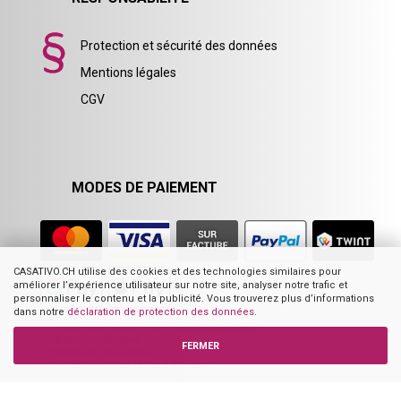
Protection et sécurité des données
Mentions légales
CGV
MODES DE PAIEMENT
CASATIVO.CH utilise des cookies et des technologies similaires pour
améliorer l’expérience utilisateur sur notre site, analyser notre trafic et
personnaliser le contenu et la publicité. Vous trouverez plus d’informations
dans notre
déclaration de protection des données
.
1
Prix de vente conseillé par le fournisseur européen
2
Ancien prix Casativo
FERMER
3
Somme des prix unitaires
4
Prix de vente conseillé par le fabricant
Les images mises en ligne dans notre boutique ne représentent pas toutes
nécessairement le produit proposé, mais servent à des fins d’illustration et de