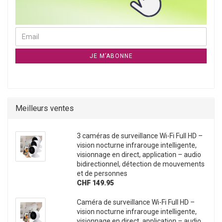
CONTINUER À LA NEWSLETTER PAGE D`ABONNEMENT
Email
JE M’ABONNE
Meilleurs ventes
3 caméras de surveillance Wi-Fi Full HD –
vision nocturne infrarouge intelligente,
visionnage en direct, application – audio
bidirectionnel, détection de mouvements
et de personnes
CHF 149.95
Caméra de surveillance Wi-Fi Full HD –
vision nocturne infrarouge intelligente,
visionnage en direct, application – audio