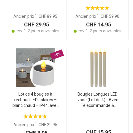
variable, flamme
capteur crépusculaire –
vacillante – différentes
sans fil, basse
tailles, à piles, superbe
consommation – pour
1
1
Ancien prix
CHF 89.95
Ancien prix
CHF 59.90
éclairage d’ambiance
jardin, balcon, décoration
CHF 29.95
CHF 14.95
env. 1-2 jours ouvrables
env. 1-2 jours ouvrables
-70%
Lot de 4 bougies à
Bougies Longues LED
réchaud LED solaires –
Ivoire (Lot de 4) - Avec
blanc chaud – IP44, avec
Télécommande &
capteur crépusculaire –
Minuterie - Lumière
sans fil, basse
Blanche Chaude Sans Feu
consommation – pour
ni Fumée - Cire Réelle - Ø
1
Ancien prix
CHF 29.95
jardin, balcon, décoration
2x25cm
CHF 15.95
CHF 8.95