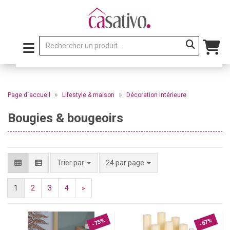
»
»
Page d`accueil
Lifestyle & maison
Décoration intérieure
Bougies & bougeoirs
par page
Trier par
24 par page
1
2
3
4
»
-75%
-67%