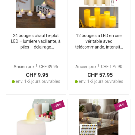
24 bougies chauffe-plat
12 bougies à LED en cire
LED – lumière vacillante, à
véritable avec
piles – éclairage
télécommande, intensité
d’ambiance sans flamme
variable et différentes
tailles
1
1
Ancien prix
CHF 39.95
Ancien prix
CHF 179.90
CHF 9.95
CHF 57.95
env. 1-2 jours ouvrables
env. 1-2 jours ouvrables
-78%
-76%