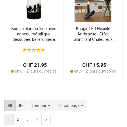
Bougie blanc crème avec
Bougie LED Flexible
anneau métallique
Anthracite - Effet
découpée, belle lumière
Scintillant Chaleureux
Sujet montée à l’alpage,
Sans Flamme Ni Fumée -
70 x 120 m
8h Autonomie, Recharge
USB-C, Silicone Pliable
CHF 21.95
CHF 15.95
env. 1-2 jours ouvrables
env. 1-2 jours ouvrables
par page
Trier par
24 par page
1
2
3
4
»