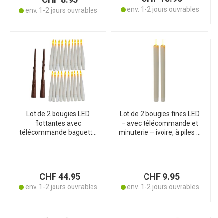
env. 1-2 jours ouvrables
env. 1-2 jours ouvrables
Lot de 2 bougies LED
Lot de 2 bougies fines LED
flottantes avec
– avec télécommande et
télécommande baguette
minuterie – ivoire, à piles –
– Déco suspendue
aspect vraie cire sûr Ø
magique pour soirée à
2x25cm – pour une
thème, Halloween, Noël –
ambiance chaleureuse
Blanc chaud vacillant
CHF 44.95
CHF 9.95
env. 1-2 jours ouvrables
env. 1-2 jours ouvrables