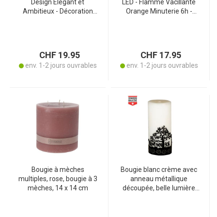
Design Élégant et
LED - Flamme Vacillante
Ambitieux - Décoration
Orange Minuterie 6h -
Intérieur Stylée - Pour
Sans Fil Piles CR2032 -
Bougies à Tige LED & Cire
Sécurité Maison Jardin
Naturelle - 3 Tailles
Décoration Automne Hiver
CHF 19.95
CHF 17.95
env. 1-2 jours ouvrables
env. 1-2 jours ouvrables
Bougie à mèches
Bougie blanc crème avec
multiples, rose, bougie à 3
anneau métallique
mèches, 14 x 14 cm
découpée, belle lumière
sujet arbre, 70 x 170 mm