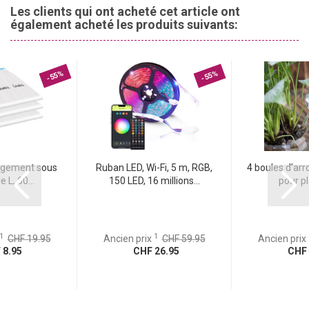
l’entreprise a commencé dans un petit hangar près de Berne. Des
Les clients qui ont acheté cet article ont
expériences ont été menées avec des plaques de cuisson et des
également acheté les produits suivants:
poêles, mais les processus ont rapidement été remplacés par une
infrastructure professionnelle. six collaborateurs veillent au bon
déroulement du processus de fabrication de ces belles bougies en
terre cuite, qui sont également idéales comme cadeau pour des
-55%
-55%
amis, pour la famille ou pour des collègues.
ngement sous
Ruban LED, Wi-Fi, 5 m, RGB,
4 boules d’arr
e L, 60...
150 LED, 16 millions...
pour pl
1
1
CHF 19.95
Ancien prix
CHF 59.95
Ancien prix
8.95
CHF 26.95
CHF 