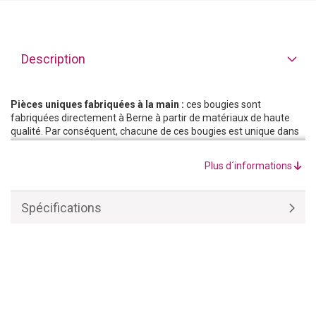
Description
Pièces uniques fabriquées à la main :
ces bougies sont
fabriquées directement à Berne à partir de matériaux de haute
qualité. Par conséquent, chacune de ces bougies est unique dans
votre maison. Les jolies couleurs font de ces bougies un bel
accessoire d’intérieur qui, une fois allumées, déploient tout leur
Plus d´informations
effet : une source de lumière magnifique et magique qui dégage
un parfum délicat et plonge vos pièces d’habitation dans une
douce lumière.
Spécifications
S’adapte à tout type d’intérieur :
le design moderne et
intemporel de ces bougies s’adapte à tout type d’intérieur. La
lumière chaude de la bougie transmet une sensation harmonieuse
de confort dans le salon ou la chambre à coucher, dans la salle de
bains, dans la cuisine ou sur le balcon et la terrasse.
Pas de production de masse :
Ces bougies ont été fabriquées
dans une petite mais belle entreprise familiale. La production de