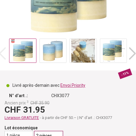
-11%
Livré après-demain avec
Envoi Priority
N° d’art .:
CHX3077
3
Ancien prix
CHF 35.90
CHF 31.95
Livraison GRATUITE
- à partir de CHF 50.– | N° d’art .: CHX3077
Lot économique
1 pièce
2 pièces