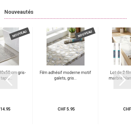
Nouveautés
NOUVEAU
NOUVEAU
80x50 cm gris-
Film adhésif moderne motif
Lot de 2 fi
tapis...
galets, gris...
marbre blanc
14.95
CHF 5.95
CHF 