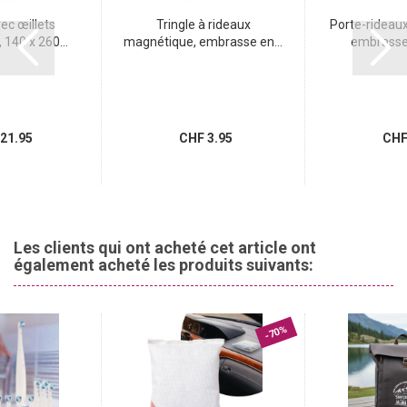
ec œillets
Tringle à rideaux
Porte-rideau
 140 x 260...
magnétique, embrasse en...
embrasse e
21.95
CHF 3.95
CHF 
Les clients qui ont acheté cet article ont
également acheté les produits suivants:
-70%