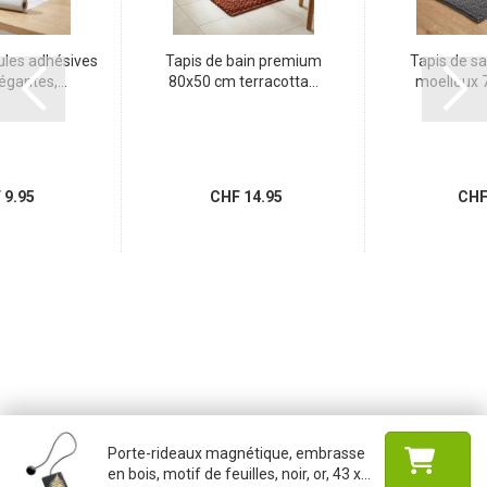
cules adhésives
Tapis de bain premium
Tapis de sa
égantes,...
80x50 cm terracotta...
moelleux 7
9.95
CHF 14.95
CHF 
Porte-rideaux magnétique, embrasse
en bois, motif de feuilles, noir, or, 43 x...