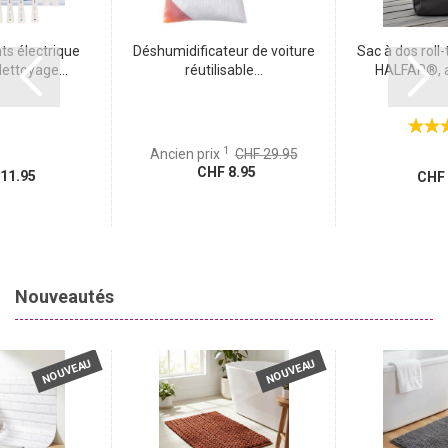
ts électrique
Déshumidificateur de voiture
Sac à dos roll
ettoyage...
réutilisable...
HALFAR®, an
1
Ancien prix
CHF 29.95
CHF 8.95
11.95
CHF 
Nouveautés
NOUVEAU
NOUVEAU