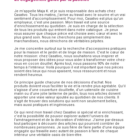
Je m’appelle Maja K. et je suis responsable des achats chez
Casativo. Tous les matins, j’arrive au travail avec le sourire et un vrai
sentiment d’accomplissement. Pour moi, Casativo est plus qu’un
employeur, c’est une passion. Mon travail est une source
d’enrichissement au quotidien. Je suis en charge de la sélection
de tous les produits qui entrent dans notre catalogue. Je peux
vous assurer que chaque pièce est choisie avec cœur et avec le
plus grand soin. Nous ne cherchons pas simplement des
marchandises, nous dénichons de véritables pépites.
Je me concentre surtout sur la recherche d’accessoires pratiques
pour la maison et le jardin et de linge de maison. C’est le cœur de
notre mission: chez Casativo, nous souhaitons vous inspirer et
vous proposer des idées pour vous aider à transformer votre chez-
vous en cocon douillet. Après tout, nous passons 90% de notre
temps à l’intérieur. Voilà pourquoi il est important que nos pièces
soient des lieux qui nous apaisent, nous ressourcent et nous
rendent heureux.
Ce principe guide chacune de nos décisions d’achat. Nos
produits doivent vous faciliter la vie et la rendre plus agréable. Qu’il
s’agisse d’une couverture douillette, d’un ustensile de cuisine
malin ou d’une jolie lanterne de jardin, tous nos articles doivent
apporter une vraie valeur ajoutée au quotidien de nos clients. Il
s’agit de trouver des solutions qui sont non seulement belles,
mais aussi pratiques et ingénieuses.
Ce qui rend mon travail chez Casativo si spécial et si enrichissant,
c’est la possibilité de pouvoir explorer autant l’univers de
l’aménagement et de la décoration d’intérieur. J’aime par-dessus
tout participer à découvrir des articles qui pourront combler de
nombreuses personnes. Je suis fière de faire partie d’une équipe
engagée qui travaille avec autant de passion à faire de chaque
intérieur une véritable oasis de bien-être.