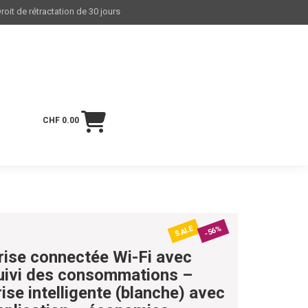
roit de rétractation de 30 jours
CHF 0.00
SALE
-56%
rise connectée Wi-Fi avec
uivi des consommations –
rise intelligente (blanche) avec