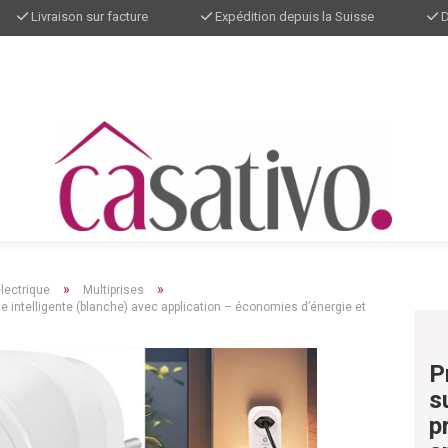
Livraison sur facture
Expédition depuis la Suisse
D
»
»
lectrique
Multiprises
 intelligente (blanche) avec application – économies d’énergie et
P
s
p