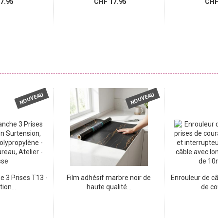
7.95
CHF 17.95
CHF 
NOUVEAU
NOUVEAU
e 3 Prises T13 -
Film adhésif marbre noir de
Enrouleur de câ
ion...
haute qualité...
de co