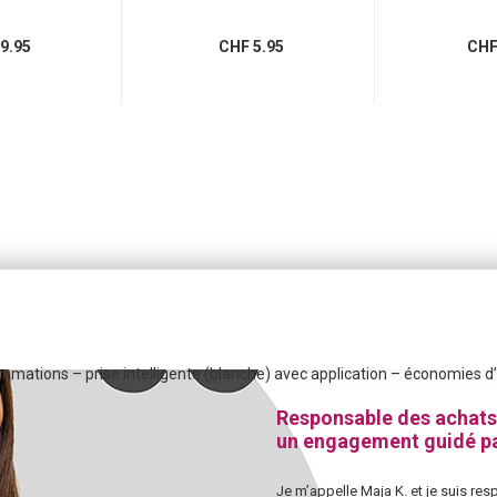
9.95
CHF 5.95
CHF 
mmations – prise intelligente (blanche) avec application – économies d’
Responsable des achats
un engagement guidé pa
Je m’appelle Maja K. et je suis re