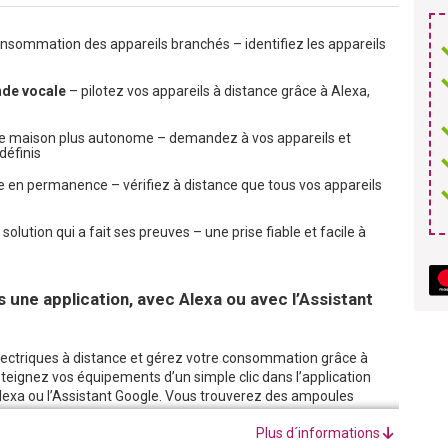
consommation des appareils branchés – identifiez les appareils
ande vocale
– pilotez vos appareils à distance grâce à Alexa,
re maison plus autonome – demandez à vos appareils et
définis
e en permanence – vérifiez à distance que tous vos appareils
olution qui a fait ses preuves – une prise fiable et facile à
 une application, avec Alexa ou avec l’Assistant
électriques à distance et gérez votre consommation grâce à
éteignez vos équipements d’un simple clic dans l’application
lexa ou l’Assistant Google. Vous trouverez des ampoules
Plus d´informations
’esprit tranquille: grâce au contrôle à distance, vérifiez dans