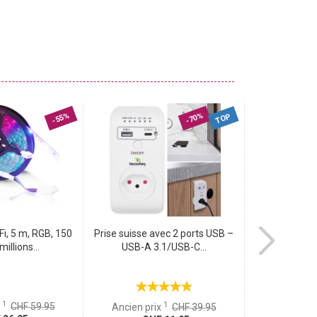
-55%
-70%
TOP
Fi, 5 m, RGB, 150
Prise suisse avec 2 ports USB –
Ruban adhé
millions...
USB-A 3.1/USB-C...
transp
1
1
x
CHF 59.95
Ancien pr
Ancien prix
CHF 39.95