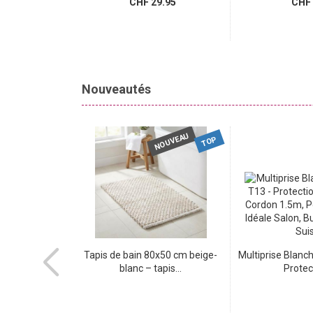
.95
CHF 29.95
CHF 
Nouveautés
NOUVEAU
NOUVEAU
TOP
dhésifs marbre
Tapis de bain 80x50 cm beige-
Multiprise Blanch
aute...
blanc – tapis...
Protect