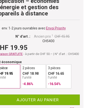
pplication – économies
’énergie et gestion des
ppareils à distance
env. 1-2 jours ouvrables avec
Envoi Priority
1
N° d’art .:
Ancien prix
CHF 45.95
CH5400
HF 19.95
raison GRATUITE
- à partir de CHF 50.– | N° d’art .: CH5400
t économique
pièce
2 pièces
3 pièces
HF 19.95
CHF 18.98
CHF 16.65
unité
l’unité
l’unité
-4.86%
-16.54%
AJOUTER AU PANIER