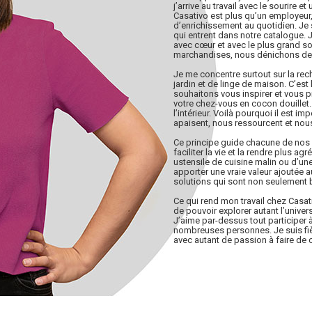
j’arrive au travail avec le sourire 
Casativo est plus qu’un employeur,
d’enrichissement au quotidien. Je 
qui entrent dans notre catalogue.
avec cœur et avec le plus grand 
marchandises, nous dénichons de 
Je me concentre surtout sur la rec
jardin et de linge de maison. C’es
souhaitons vous inspirer et vous 
votre chez-vous en cocon douillet
l’intérieur. Voilà pourquoi il est i
apaisent, nous ressourcent et nou
Ce principe guide chacune de nos 
faciliter la vie et la rendre plus ag
ustensile de cuisine malin ou d’une 
apporter une vraie valeur ajoutée au
solutions qui sont non seulement b
Ce qui rend mon travail chez Casativ
de pouvoir explorer autant l’univer
J’aime par-dessus tout participer 
nombreuses personnes. Je suis fièr
avec autant de passion à faire de c