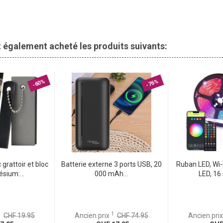
mières avant de partir. Le mode absence simule une présence en
areils à des horaires définis – idéal pour dissuader les
 gratuites Tuya ou Smart Life, cette prise fonctionne aussi
nt également acheté les produits suivants:
ans votre enceinte connectée pour contrôler vos équipements à
-60%
-76%
 grattoir et bloc
Batterie externe 3 ports USB, 20
Ruban LED, Wi-
sium:...
000 mAh...
LED, 16 
1
1
CHF 19.95
Ancien prix
CHF 74.95
Ancien pri