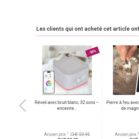
l’application si vous avez bien éteint toutes les lu
allumant automatiquement vos lampes ou d’autres app
cambrioleurs.
Commande vocale.
Compatible avec les applications
Les clients qui ont acheté cet article o
avec Alexa et Google. Ajoutez simplement la skill d
la voix.
-77%
-50%
K Ultra HD –
Réveil avec bruit blanc, 32 sons –
Pierre à feu avec
rquée...
enceinte...
de magné
1
CHF 199.95
Ancien prix
CHF 59.95
Ancien prix