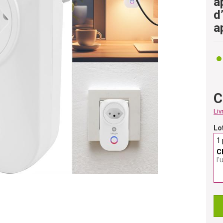
a
d
a
C
Liv
Lo
1 
C
l’