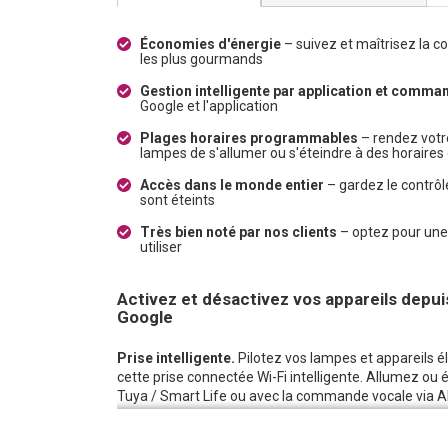
Économies d'énergie
– suivez et maîtrisez la 
les plus gourmands
Gestion intelligente par application et comm
Google et l'application
Plages horaires programmables
– rendez vot
lampes de s'allumer ou s'éteindre à des horaires 
Accès dans le monde entier
– gardez le contrôl
sont éteints
Très bien noté par nos clients
– optez pour une s
utiliser
Activez et désactivez vos appareils depuis
Google
Prise intelligente.
Pilotez vos lampes et appareils 
cette prise connectée Wi-Fi intelligente. Allumez ou 
Tuya / Smart Life ou avec la commande vocale via A
compatibles dans notre boutique en ligne.
Sécurité renforcée pendant vos absences.
Partez l