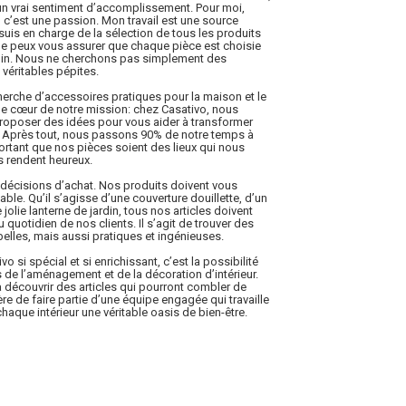
et un vrai sentiment d’accomplissement. Pour moi,
 c’est une passion. Mon travail est une source
suis en charge de la sélection de tous les produits
 Je peux vous assurer que chaque pièce est choisie
soin. Nous ne cherchons pas simplement des
véritables pépites.
herche d’accessoires pratiques pour la maison et le
t le cœur de notre mission: chez Casativo, nous
proposer des idées pour vous aider à transformer
. Après tout, nous passons 90% de notre temps à
mportant que nos pièces soient des lieux qui nous
s rendent heureux.
décisions d’achat. Nos produits doivent vous
réable. Qu’il s’agisse d’une couverture douillette, d’un
jolie lanterne de jardin, tous nos articles doivent
 quotidien de nos clients. Il s’agit de trouver des
elles, mais aussi pratiques et ingénieuses.
o si spécial et si enrichissant, c’est la possibilité
s de l’aménagement et de la décoration d’intérieur.
à découvrir des articles qui pourront combler de
e de faire partie d’une équipe engagée qui travaille
haque intérieur une véritable oasis de bien-être.