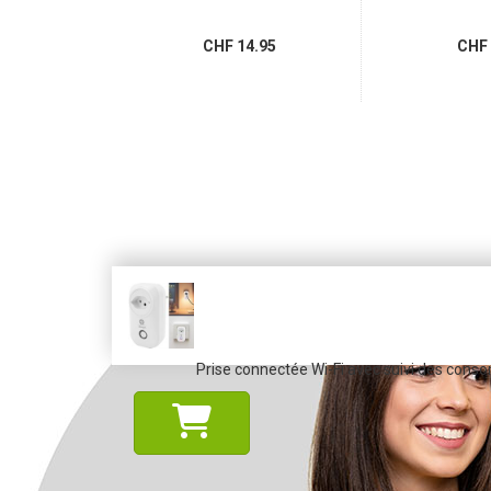
.95
CHF 14.95
CHF 
Prise connectée Wi-Fi avec suivi des conso