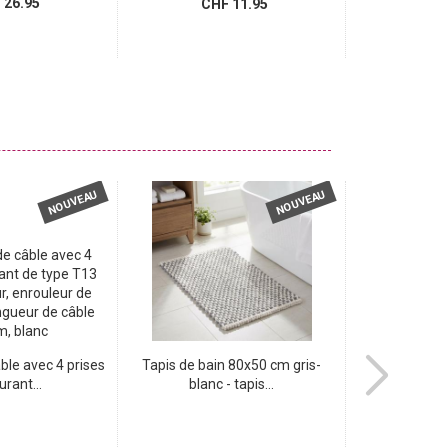
26.95
CH
CHF 11.95
NOUVEAU
NOUVEAU
ble avec 4 prises
Tapis de bain 80x50 cm gris-
Tapis de bai
urant...
blanc - tapis...
blanc