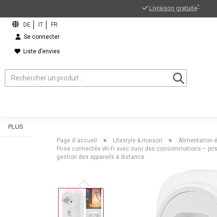
*
Livraison gratuite
Se connecter
Liste d’envies
PLUS
»
»
Page d`accueil
Lifestyle & maison
Alimentation é
Prise connectée Wi-Fi avec suivi des consommations – prise
gestion des appareils à distance