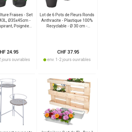
ture Fraises - Set
Lot de 6 Pots de Fleurs Ronds
 43L, Ø35x45cm -
Anthracite - Plastique 100%
spirant, Poignées
Recyclable - Ø 30 cm -
- Idéal Balcon &
Intérieur & Extérieur -
e - Anthracite
Empilable - Base Fermée
F 24.95
CHF 37.95
2 jours ouvrables
env. 1-2 jours ouvrables