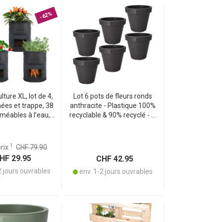
-62%
lture XL, lot de 4,
Lot 6 pots de fleurs ronds
ées et trappe, 38
anthracite - Plastique 100%
erméables à l’eau,
recyclable & 90% recyclé - Ø
oile pour pommes
25x22 cm - Empilables -
ignons, carottes et
Intérieur/extérieur
plus
1
prix
CHF 79.90
F 29.95
CHF 42.95
2 jours ouvrables
env. 1-2 jours ouvrables