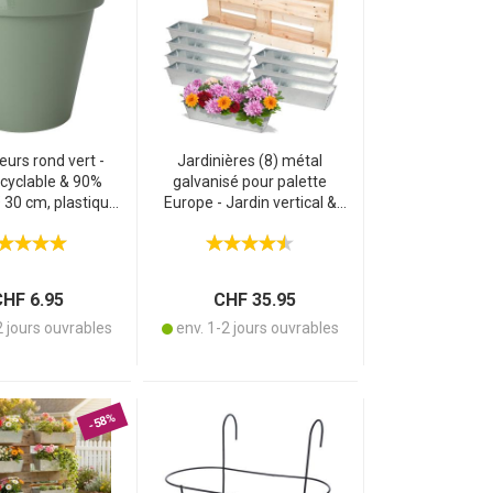
leurs rond vert -
Jardinières (8) métal
cyclable & 90%
galvanisé pour palette
Ø 30 cm, plastique
Europe - Jardin vertical &
térieur/extérieur -
brise-vue - Drainage,
mpilable
38,5x13,5x8,5cm - Robustes,
argentées
HF 6.95
CHF 35.95
2 jours ouvrables
env. 1-2 jours ouvrables
-58%