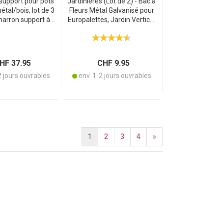
support pour pots
Jardinières (Lot de 2) - Bac à
étal/bois, lot de 3
Fleurs Métal Galvanisé pour
marron support à
Europalettes, Jardin Vertical
vec 3 tablettes –
& Décoration -
– 66x22x49 cm –
38,5x13,5x8,5cm - Argenté
r la maison et le
balcon
F 37.95
CHF 9.95
2 jours ouvrables
env. 1-2 jours ouvrables
1
2
3
4
»