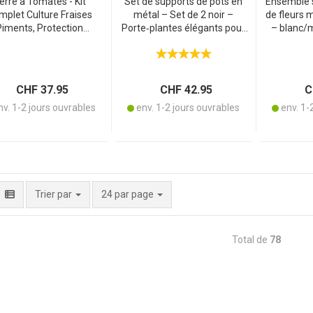
erre à Tomates - Kit
Set de supports de pots en
Ensemble 
mplet Culture Fraises
métal – Set de 2 noir –
de fleurs m
Piments, Protection
Porte‑plantes élégants pour
– blanc/
empéries, Installation
l’intérieur – Robustes, peu
plantes a
cile - 100x150x50cm,
encombrants et décoratifs
élégant 
re Robuste, Housse PE
pour fleurs et herbes
idéal pou
aromatiques
CHF 37.95
CHF 42.95
CH
v. 1-2 jours ouvrables
env. 1-2 jours ouvrables
env. 1-
par page
Trier par
24 par page
Total de
78