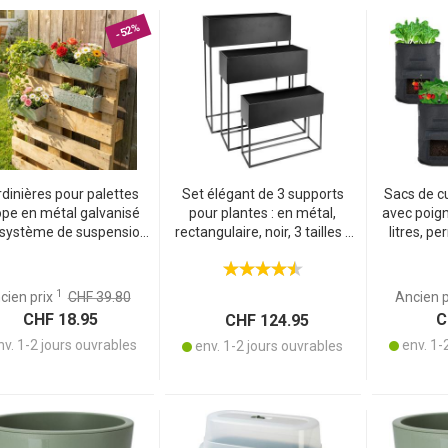
-52%
rdinières pour palettes
Set élégant de 3 supports
Sacs de cu
pe en métal galvanisé
pour plantes : en métal,
avec poign
 système de suspension
rectangulaire, noir, 3 tailles -
litres, p
daptées aux rebords et
supports robustes pour pots
sacs de t
alustrades de 2,5 cm
de fleurs pour le jardin, le
de terre, o
MENT
paisseur – argentées
balcon & l‘appartement
1
cien prix
CHF 39.80
Ancien 
CHF 18.95
CH
CHF 124.95
v. 1-2 jours ouvrables
env. 1-
env. 1-2 jours ouvrables