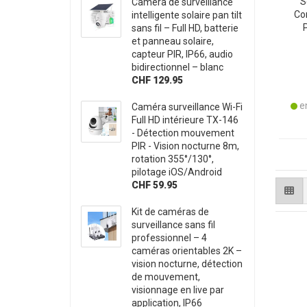
S
Caméra de surveillance
Co
intelligente solaire pan tilt
sans fil – Full HD, batterie
Int
et panneau solaire,
Fa
capteur PIR, IP66, audio
Cad
bidirectionnel – blanc
CHF 129.95
en
Caméra surveillance Wi-Fi
Full HD intérieure TX-146
- Détection mouvement
PIR - Vision nocturne 8m,
rotation 355°/130°,
pilotage iOS/Android
CHF 59.95
Kit de caméras de
surveillance sans fil
professionnel – 4
caméras orientables 2K –
vision nocturne, détection
de mouvement,
visionnage en live par
application, IP66