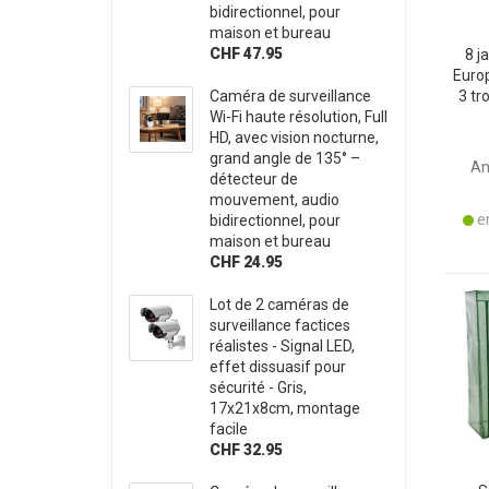
bidirectionnel, pour
maison et bureau
CHF 47.95
8 j
Euro
Caméra de surveillance
3 tr
Wi-Fi haute résolution, Full
pla
HD, avec vision nocturne,
grand angle de 135° –
An
détecteur de
mouvement, audio
en
bidirectionnel, pour
maison et bureau
CHF 24.95
Lot de 2 caméras de
surveillance factices
réalistes - Signal LED,
effet dissuasif pour
sécurité - Gris,
17x21x8cm, montage
facile
CHF 32.95