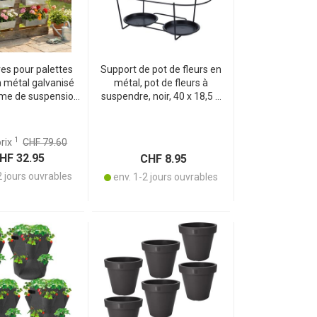
res pour palettes
Support de pot de fleurs en
 métal galvanisé
métal, pot de fleurs à
me de suspension
suspendre, noir, 40 x 18,5 x
s aux rebords et
28 cm
ades de 2,5 cm
eur – argentées
1
prix
CHF 79.60
F 32.95
CHF 8.95
2 jours ouvrables
env. 1-2 jours ouvrables