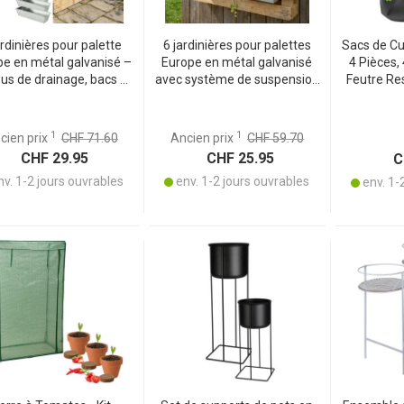
ardinières pour palette
6 jardinières pour palettes
Sacs de Cul
pe en métal galvanisé –
Europe en métal galvanisé
4 Pièces,
ous de drainage, bacs à
avec système de suspension
Feutre Re
ntes pour palette, gris
– adaptées aux rebords et
Robustes 
argent
balustrades de 2,5 cm
Terrass
d’épaisseur – argentées
1
1
cien prix
CHF 71.60
Ancien prix
CHF 59.70
CHF 29.95
CHF 25.95
CH
v. 1-2 jours ouvrables
env. 1-2 jours ouvrables
env. 1-