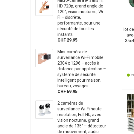
Micro-caméra IP sans fil,
HD 720p, grand angle de
120°, vision nocturne, Wi-
Fi – discrète,
performante, pour une
sécurité de tous les
lot d
instants
ave
CHF 29.95
35x4
de 
Mini-caméra de
idéal
surveillance Wi-Fi mobile
2304 x 1296 – accès à
distance par application –
système de sécurité
en
intelligent pour maison,
bureau, voyages
CHF 69.95
2 caméras de
surveillance Wi-Fi haute
résolution, Full HD, avec
vision nocturne, grand
angle de 135° – détecteur
de mouvement, audio