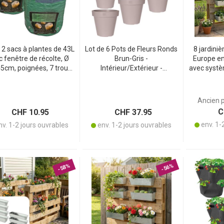
e 2 sacs à plantes de 43L
Lot de 6 Pots de Fleurs Ronds
8 jardiniè
c fenêtre de récolte, Ø
Brun-Gris -
Europe en
5cm, poignées, 7 trous
Intérieur/Extérieur -
avec systè
drainage, réutilisables,
Plastique 100% Recyclable,
– adaptée
 pour les légumes &amp
90% Recyclé - Ø 30 cm -
balustr
plantes
Empilables, Base Fermée
d’épaiss
Ancien 
CH
CHF 10.95
CHF 37.95
env. 1-
v. 1-2 jours ouvrables
env. 1-2 jours ouvrables
-58%
-56%