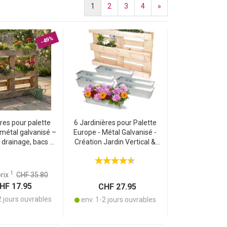
1
2
3
4
»
-49%
ères pour palette
6 Jardinières pour Palette
métal galvanisé –
Europe - Métal Galvanisé -
 drainage, bacs à
Création Jardin Vertical &
our palette, gris
Brise-Vue - Drainage Optimal
argent
38.5x13.5x8.5 cm
1
prix
CHF 35.80
F 17.95
CHF 27.95
2 jours ouvrables
env. 1-2 jours ouvrables