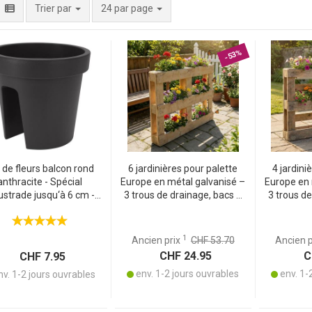
par page
Trier par
24 par page
-53%
 de fleurs balcon rond
6 jardinières pour palette
4 jardini
anthracite - Spécial
Europe en métal galvanisé –
Europe en 
ustrade jusqu‘à 6 cm -
3 trous de drainage, bacs à
3 trous de
tique recyclé Ø 28 cm -
plantes pour palette, gris
plantes p
buste - Résistant aux
argent
intempéries
1
Ancien prix
CHF 53.70
Ancien 
CHF 24.95
CH
CHF 7.95
env. 1-2 jours ouvrables
env. 1-
v. 1-2 jours ouvrables