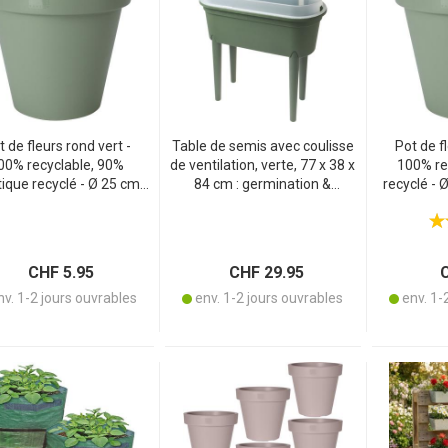
t de fleurs rond vert -
Table de semis avec coulisse
Pot de f
00% recyclable, 90%
de ventilation, verte, 77 x 38 x
100% re
tique recyclé - Ø 25 cm,
84 cm : germination &
recyclé - 
 intérieur et extérieur,
croissance optimales,
robuste, in
empilable
résistante aux intempéries &
E
ventilée, idéale pour
légumes, herbes
CHF 5.95
CHF 29.95
C
aromatiques & fleurs
v. 1-2 jours ouvrables
env. 1-2 jours ouvrables
env. 1-