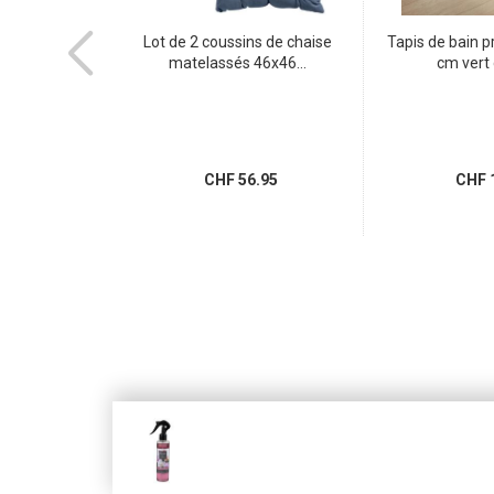
e Max Hauri
Lot de 2 coussins de chaise
Tapis de bain 
 pôles)...
matelassés 46x46...
cm vert 
.95
CHF 56.95
CHF 1