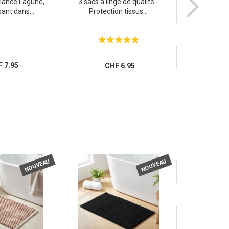
iance Lagune,
3 sacs à linge de qualité -
Spray d‘ambian
ant dans...
Protection tissus...
désod
 7.95
CH
CHF 6.95
NOUVEAU
NOUVEAU