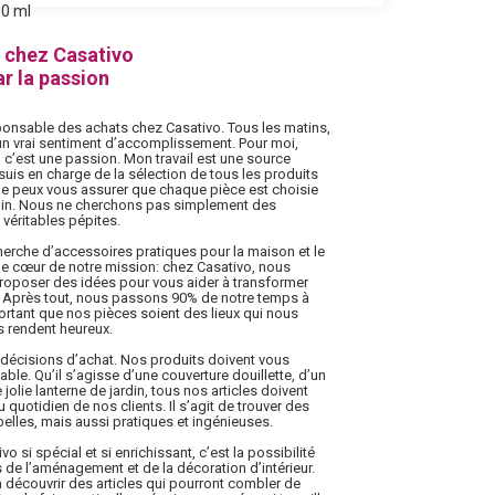
00 ml
 chez Casativo
r la passion
sponsable des achats chez Casativo. Tous les matins,
et un vrai sentiment d’accomplissement. Pour moi,
 c’est une passion. Mon travail est une source
suis en charge de la sélection de tous les produits
 Je peux vous assurer que chaque pièce est choisie
soin. Nous ne cherchons pas simplement des
véritables pépites.
herche d’accessoires pratiques pour la maison et le
t le cœur de notre mission: chez Casativo, nous
proposer des idées pour vous aider à transformer
. Après tout, nous passons 90% de notre temps à
mportant que nos pièces soient des lieux qui nous
s rendent heureux.
décisions d’achat. Nos produits doivent vous
réable. Qu’il s’agisse d’une couverture douillette, d’un
jolie lanterne de jardin, tous nos articles doivent
 quotidien de nos clients. Il s’agit de trouver des
elles, mais aussi pratiques et ingénieuses.
o si spécial et si enrichissant, c’est la possibilité
s de l’aménagement et de la décoration d’intérieur.
à découvrir des articles qui pourront combler de