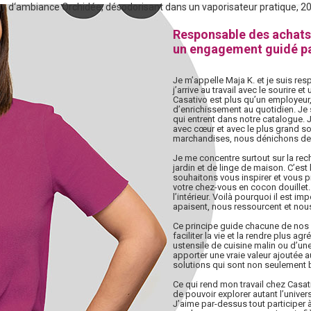
y d‘ambiance Orchidée, désodorisant dans un vaporisateur pratique, 2
Responsable des achats
un engagement guidé pa
Je m’appelle Maja K. et je suis re
j’arrive au travail avec le sourire 
Casativo est plus qu’un employeur,
d’enrichissement au quotidien. Je 
qui entrent dans notre catalogue.
avec cœur et avec le plus grand 
marchandises, nous dénichons de 
Je me concentre surtout sur la rec
jardin et de linge de maison. C’es
souhaitons vous inspirer et vous 
votre chez-vous en cocon douillet
l’intérieur. Voilà pourquoi il est i
apaisent, nous ressourcent et nou
Ce principe guide chacune de nos 
faciliter la vie et la rendre plus ag
ustensile de cuisine malin ou d’une 
apporter une vraie valeur ajoutée au
solutions qui sont non seulement b
Ce qui rend mon travail chez Casativ
de pouvoir explorer autant l’univer
J’aime par-dessus tout participer 