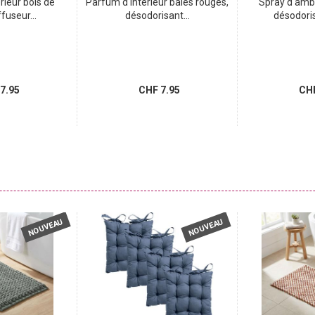
rieur bois de
Parfum d‘intérieur baies rouges,
Spray d‘amb
ffuseur...
désodorisant...
désodoris
7.95
CHF 7.95
CHF
NOUVEAU
NOUVEAU