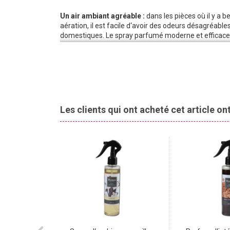
Un air ambiant agréable :
dans les pièces où il y a
aération, il est facile d‘avoir des odeurs désagréabl
domestiques. Le spray parfumé moderne et efficac
fiable. Il assure un air frais et agréable dans chaque
maison. Le parfum Orchidée procure une fraîcheur na
Un désodorisant
au parfum fascinant :
le désodorisan
efficacement contre les odeurs désagréables. Le spra
également être utilisé pour rafraîchir les vêtements 
ciblée et précise.
Les clients qui ont acheté cet article o
Parfum longue durée :
le spray d‘ambiance de Home
dans tous les types d‘intérieurs. Le parfum agréable 
tabac ou d‘animaux domestiques. Il permet également 
-83%