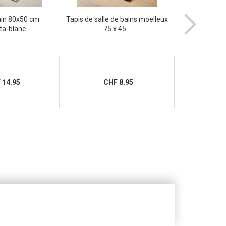
ain 80x50 cm
Tapis de salle de bains moelleux
Film adhési
ta-blanc...
75 x 45...
briqu
14.95
CHF 8.95
CH