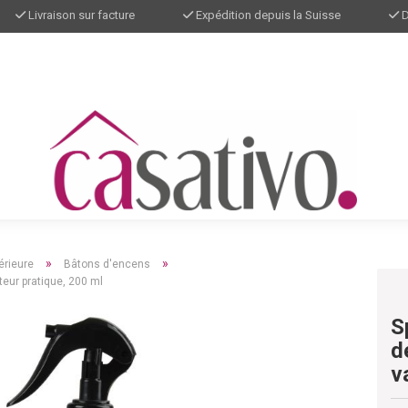
Livraison sur facture
Expédition depuis la Suisse
D
»
»
érieure
Bâtons d'encens
eur pratique, 200 ml
S
d
v