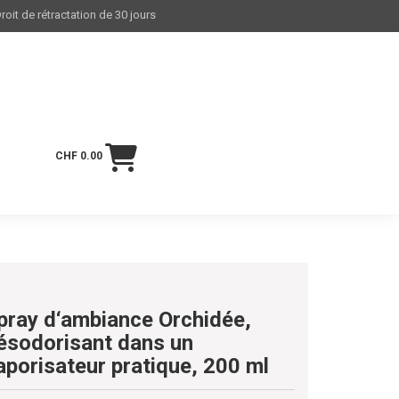
roit de rétractation de 30 jours
CHF 0.00
pray d‘ambiance Orchidée,
ésodorisant dans un
aporisateur pratique, 200 ml