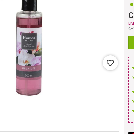
C
Liv
CH