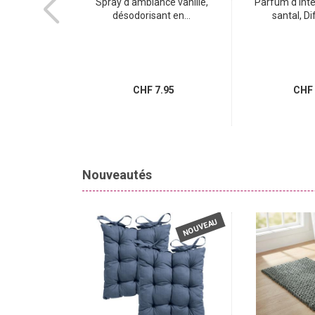
re LCD moderne
Spray d‘ambiance vanille,
Parfum d‘inté
,...
désodorisant en...
santal, Di
CHF 29.95
.95
CHF 7.95
CHF 
Nouveautés
NOUVEAU
NOUVEAU