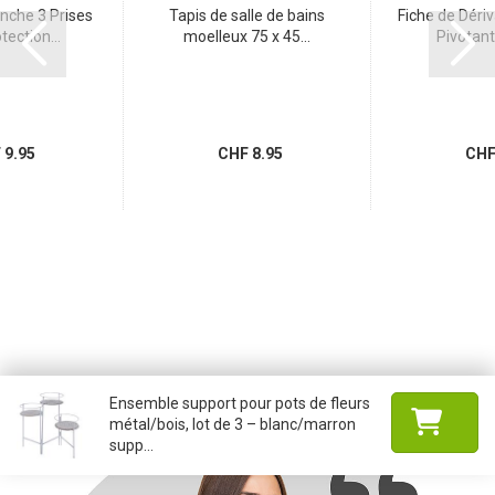
anche 3 Prises
Tapis de salle de bains
Fiche de Dériv
tection...
moelleux 75 x 45...
Pivotante
9.95
CHF 8.95
CHF 
Ensemble support pour pots de fleurs
métal/bois, lot de 3 – blanc/marron
supp...