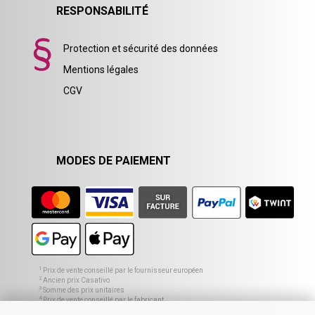
RESPONSABILITÉ
Protection et sécurité des données
Mentions légales
CGV
MODES DE PAIEMENT
1
Prix de vente conseillé par le fournisseur européen
2
Ancien prix Casativo
3
Somme des prix unitaires
4
Prix de vente conseillé par le fabricant