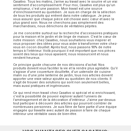
Casativo. Tous les matins, j’arrive au travail avec le sourire et un vrai
sentiment d’accomplissement. Pour moi, Casativo est plus qu’un
employeur, c’est une passion. Mon travail est une source
d’enrichissement au quotidien. Je suis en charge de la sélection
de tous les produits qui entrent dans notre catalogue. Je peux
vous assurer que chaque pièce est choisie avec cœur et avec le
plus grand soin. Nous ne cherchons pas simplement des
marchandises, nous dénichons de véritables pépites.
Je me concentre surtout sur la recherche d’accessoires pratiques
pour la maison et le jardin et de linge de maison. C’est le cœur de
notre mission: chez Casativo, nous souhaitons vous inspirer et
vous proposer des idées pour vous aider à transformer votre chez-
vous en cocon douillet. Après tout, nous passons 90% de notre
temps à l’intérieur. Voilà pourquoi il est important que nos pièces
soient des lieux qui nous apaisent, nous ressourcent et nous
rendent heureux.
Ce principe guide chacune de nos décisions d’achat. Nos
produits doivent vous faciliter la vie et la rendre plus agréable. Qu’il
s’agisse d’une couverture douillette, d’un ustensile de cuisine
malin ou d’une jolie lanterne de jardin, tous nos articles doivent
apporter une vraie valeur ajoutée au quotidien de nos clients. Il
s’agit de trouver des solutions qui sont non seulement belles,
mais aussi pratiques et ingénieuses.
Ce qui rend mon travail chez Casativo si spécial et si enrichissant,
c’est la possibilité de pouvoir explorer autant l’univers de
l’aménagement et de la décoration d’intérieur. J’aime par-dessus
tout participer à découvrir des articles qui pourront combler de
nombreuses personnes. Je suis fière de faire partie d’une équipe
engagée qui travaille avec autant de passion à faire de chaque
intérieur une véritable oasis de bien-être.