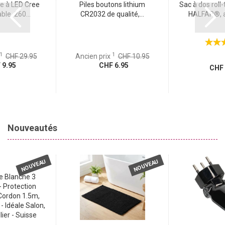
e à LED Cree
Piles boutons lithium
Sac à dos roll
le, 260...
CR2032 de qualité,...
HALFAR®, an
1
1
CHF 29.95
Ancien prix
CHF 10.95
9.95
CHF 6.95
CHF 
Nouveautés
NOUVEAU
NOUVEAU