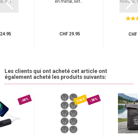
, set...
en métal, set...
niveaux, m
24.95
CHF 29.95
CHF 
Les clients qui ont acheté cet article ont
également acheté les produits suivants:
SALE
-66%
-36%