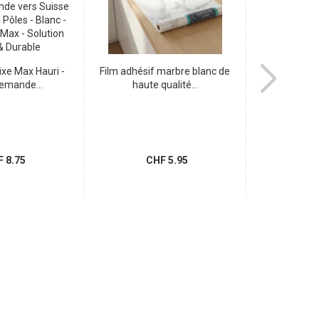
ixe Max Hauri -
Film adhésif marbre blanc de
Fiche de Dér
lemande...
haute qualité...
Pivotan
 8.75
CHF 5.95
CH