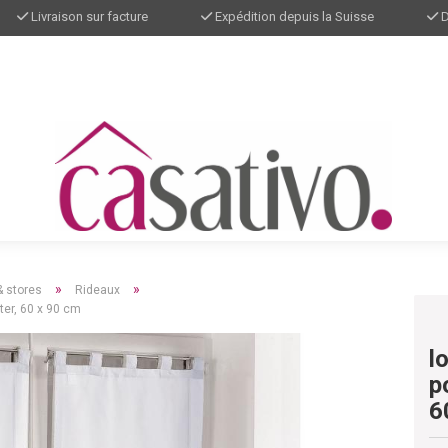
Livraison sur facture
Expédition depuis la Suisse
D
»
»
& stores
Rideaux
ter, 60 x 90 cm
l
p
6