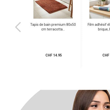
13 Blanche -
Tapis de bain premium 80x50
Film adhésif é
eur...
cm terracotta...
brique, 
.95
CHF 14.95
CHF 