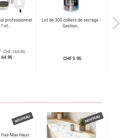
ur professionnel
Lot de 300 colliers de serrage -
Kit de netto
1 et...
Gestion...
clavier, 
1
CHF 169.95
Ancien pr
64.95
CH
CHF 5.95
NOUVEAU
NOUVEAU