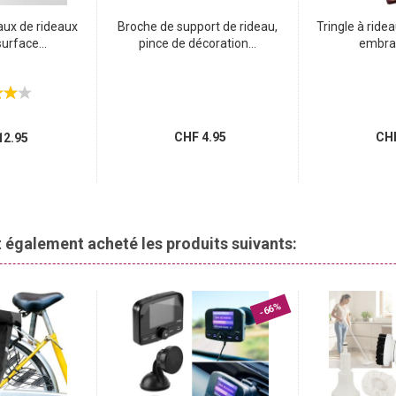
aux de rideaux
Broche de support de rideau,
Tringle à rid
urface...
pince de décoration...
embras
CHF 4.95
CHF
2.95
nt également acheté les produits suivants:
-66%