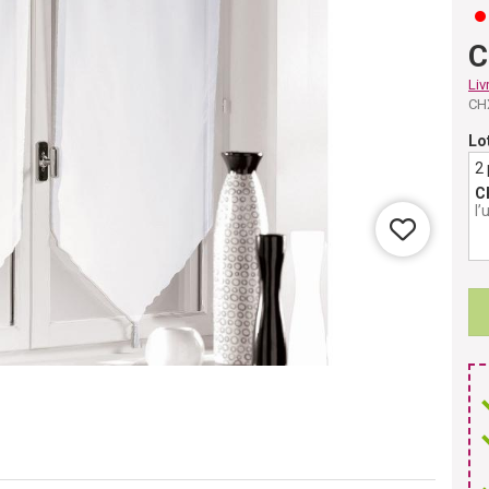
C
Liv
CH
Lo
2
C
l’