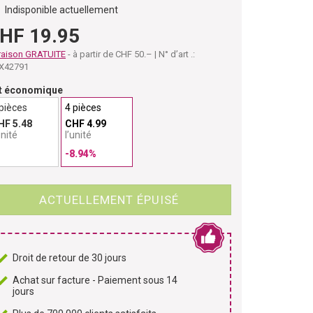
Indisponible actuellement
HF 19.95
raison GRATUITE
- à partir de CHF 50.– | N° d’art .:
X42791
t économique
 pièces
4 pièces
HF 5.48
CHF 4.99
unité
l’unité
-8.94%
ACTUELLEMENT ÉPUISÉ
Droit de retour de 30 jours
Achat sur facture - Paiement sous 14
jours