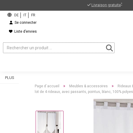
*
Livraison gratuite
Se connecter
Liste d’envies
PLUS
»
»
Page d`accueil
Meubles & accessoires
Rideaux 
lot de 4 rideaux, avec passants, pointus, blanc, 100% polyes