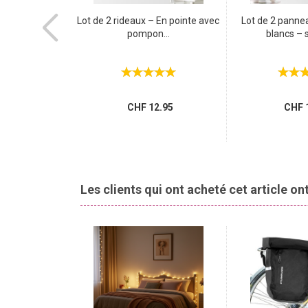
ts métalliques,
Lot de 2 rideaux – En pointe avec
Lot de 2 panne
0...
pompon...
blancs – s
.95
CHF 12.95
CHF 1
Les clients qui ont acheté cet article o
SALE
-36%