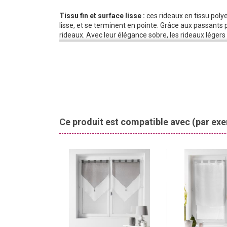
Tissu fin et surface lisse :
ces rideaux en tissu polye
lisse, et se terminent en pointe. Grâce aux passants p
rideaux. Avec leur élégance sobre, les rideaux légers 
sont légèrement transparents et font paraître vos pi
Une intimité protégée :
Ces rideaux d’un blanc éléga
matériau en polyester est légèrement transparent et
Une atmosphère agréable dans chaque pièce :
ave
peut avoir un effet considérable. Une fois posés, c
dans presque toutes les pièces. Un changement déco
Ce produit est compatible avec (par ex