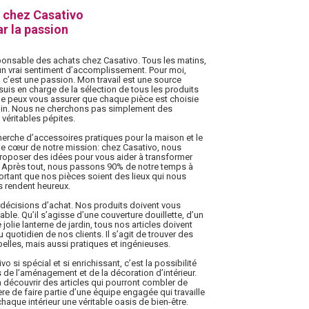
 chez Casativo
r la passion
sponsable des achats chez Casativo. Tous les matins,
et un vrai sentiment d’accomplissement. Pour moi,
 c’est une passion. Mon travail est une source
suis en charge de la sélection de tous les produits
 Je peux vous assurer que chaque pièce est choisie
soin. Nous ne cherchons pas simplement des
véritables pépites.
herche d’accessoires pratiques pour la maison et le
t le cœur de notre mission: chez Casativo, nous
proposer des idées pour vous aider à transformer
. Après tout, nous passons 90% de notre temps à
mportant que nos pièces soient des lieux qui nous
s rendent heureux.
décisions d’achat. Nos produits doivent vous
réable. Qu’il s’agisse d’une couverture douillette, d’un
jolie lanterne de jardin, tous nos articles doivent
 quotidien de nos clients. Il s’agit de trouver des
elles, mais aussi pratiques et ingénieuses.
o si spécial et si enrichissant, c’est la possibilité
s de l’aménagement et de la décoration d’intérieur.
à découvrir des articles qui pourront combler de
e de faire partie d’une équipe engagée qui travaille
haque intérieur une véritable oasis de bien-être.