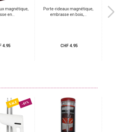
eaux magnétique,
Porte-rideaux magnétique,
Tringle à ri
se en...
embrasse en bois,...
embra
 4.95
CHF 4.95
CH
SALE
-61%