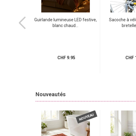
hium CR2032 de
Guirlande lumineuse LED festive,
Sacoche à vél
...
blanc chaud...
bretelle
CHF 10.95
.95
CHF 9.95
CHF 1
Nouveautés
NOUVEAU
NOUVEAU