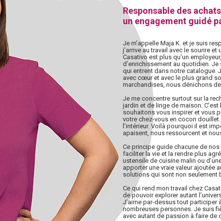
Responsable des achats
un engagement guidé pa
Je m’appelle Maja K. et je suis re
j’arrive au travail avec le sourire 
Casativo est plus qu’un employeur,
d’enrichissement au quotidien. Je 
qui entrent dans notre catalogue.
avec cœur et avec le plus grand 
marchandises, nous dénichons de 
Je me concentre surtout sur la rec
jardin et de linge de maison. C’es
souhaitons vous inspirer et vous 
votre chez-vous en cocon douillet
l’intérieur. Voilà pourquoi il est i
apaisent, nous ressourcent et nou
Ce principe guide chacune de nos 
faciliter la vie et la rendre plus ag
ustensile de cuisine malin ou d’une 
apporter une vraie valeur ajoutée au
solutions qui sont non seulement b
Ce qui rend mon travail chez Casativ
de pouvoir explorer autant l’univer
J’aime par-dessus tout participer 
nombreuses personnes. Je suis fièr
avec autant de passion à faire de c