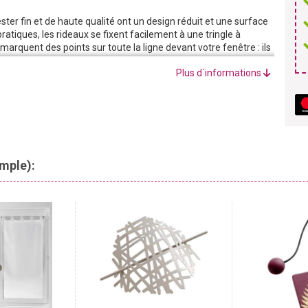
ster fin et de haute qualité ont un design réduit et une surface
ratiques, les rideaux se fixent facilement à une tringle à
marquent des points sur toute la ligne devant votre fenêtre : ils
èces d’habitation accueillantes et lumineuses.
Plus d´informations
nt donnent une touche d’élégance à votre intérieur. Le
 protège néanmoins votre intimité des regards indiscrets.
c de petits gestes et peu d’argent, la décoration d’une maison
es rideaux créent une atmosphère chaleureuse et confortable
ratif qui ménage aussi votre porte-monnaie !
emple):