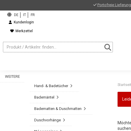
Portofreie Lieferung
Kundenlogin
Merkzettel
WEITERE
Startsei
Hand- & Badetücher
Bademäntel
Leid
Badematten & Duschmatten
MÖCHT
Duschvorhänge
Möchte
suchen