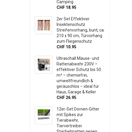
Camping
CHF 18.95
2er Set Effektiver
Insektenschutz
Streifenvorhang, bunt, ca.
210 x 90 cm, Türvorhang
zum Fliegenschutz
CHF 10.95
Ultraschall Mäuse- und
Rattenabwehr 230V –
effektiver Schutz bis 50
m² – chemiefrei,
umweltfreundlich &
geräuschlos – ideal für
Haus, Garage & Keller
CHF 26.95
12er-Set Dornen-Gitter
mit Spikes zur
Tierabwehr,
Tiervertreiber
Stachelmatten gegen