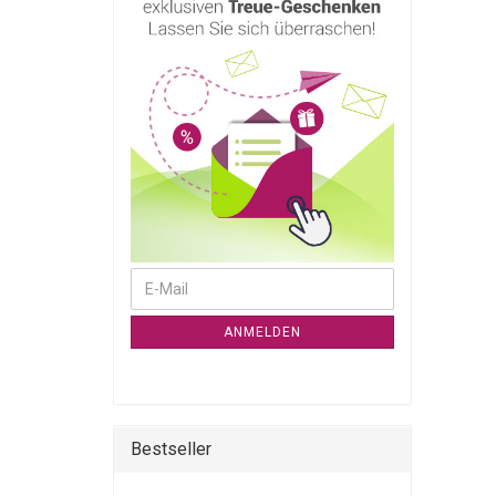
WEITER ZUR NEWSLETTER-ANMELDUNG
E-Mail
ANMELDEN
Bestseller