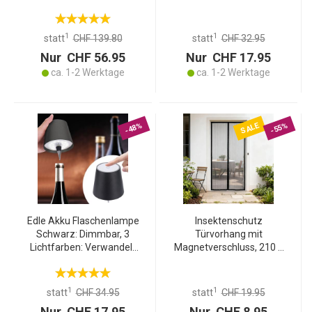
Verwandelt Flaschen in
Flaschen in
stimmungsvolle Leuchten
stimmungsvolle Leuchten
1
1
statt
CHF 139.80
statt
CHF 32.95
Nur CHF 56.95
Nur CHF 17.95
ca. 1-2 Werktage
ca. 1-2 Werktage
SALE
-48%
-55%
Edle Akku Flaschenlampe
Insektenschutz
Schwarz: Dimmbar, 3
Türvorhang mit
Lichtfarben: Verwandelt
Magnetverschluss, 210 x
Flaschen in
100 cm
stimmungsvolle Leuchten
1
1
statt
CHF 34.95
statt
CHF 19.95
Nur CHF 17.95
Nur CHF 8.95