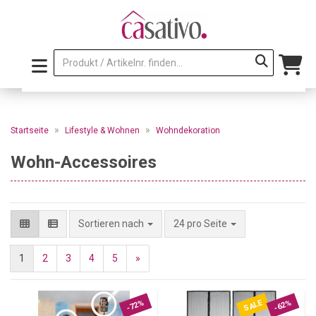
»
»
Startseite
Lifestyle & Wohnen
Wohndekoration
Wohn-Accessoires
pro Seite
Sortieren nach
24 pro Seite
1
2
3
4
5
»
SALE
-72%
-62%