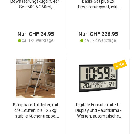
Bewässerungskugeln, 4er-
Basis-Set plus 2x
Set, 500 & 260ml,
Erweiterungsset, inkl.
Transparent –
Temperatursensor, ideal
Selbstbewässerung für
für eine bessere
Zimmerpflanzen,
Wärmeverteilung
einfache Pflege
Nur CHF 24.95
Nur CHF 226.95
ca. 1-2 Werktage
ca. 1-2 Werktage
SALE
Klappbare Trittleiter, mit
Digitale Funkuhr mit XL-
drei Stufen, bis 125 kg:
Display und Raumklima-
stabile Küchentreppe,
Werten, automatische
platzsparend für
Zeiteinstellung & einfache
müheloses Arbeiten im
Ablesbarkeit für Büro,
Haushalt
Wohnzimmer & Küche