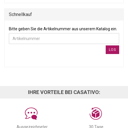
Schnellkauf
BITTE GEBEN SIE DIE ARTIKELNUMMER AUS UNSEREM KATALOG
Bitte geben Sie die Artikelnummer aus unserem Katalog ein.
LOS
IHRE VORTEILE BEI CASATIVO:
Ausgezeichneter
30 Tage