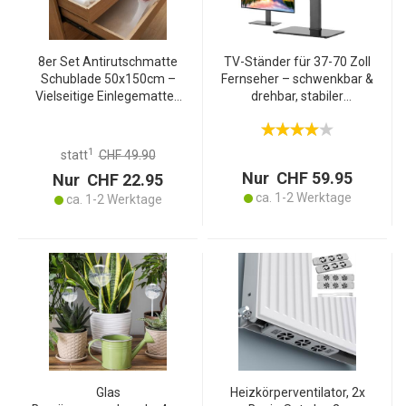
8er Set Antirutschmatte
TV-Ständer für 37-70 Zoll
Schublade 50x150cm –
Fernseher – schwenkbar &
Vielseitige Einlegematten
drehbar, stabiler
für Kühlschrank,
Standfuss aus Glas,
Wohnmobil & Küche –
höhenverstellbar,
Zuschneidbar, BPA-frei,
modernes Design für
1
statt
CHF 49.90
Rutschstopp
jedes Wohnzimmer
Nur CHF 59.95
Nur CHF 22.95
ca. 1-2 Werktage
ca. 1-2 Werktage
Glas
Heizkörperventilator, 2x