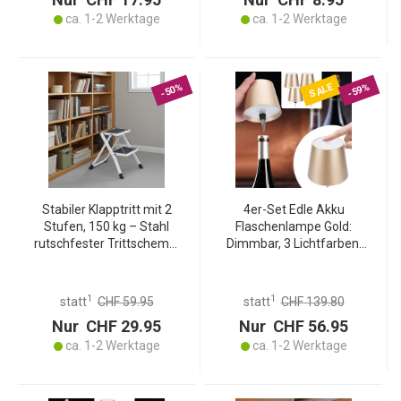
ca. 1-2 Werktage
ca. 1-2 Werktage
SALE
-50%
-59%
Stabiler Klapptritt mit 2
4er-Set Edle Akku
Stufen, 150 kg – Stahl
Flaschenlampe Gold:
rutschfester Trittschemel
Dimmbar, 3 Lichtfarben:
mit Klappsicherung,
Verwandelt Flaschen in
platzsparend für sicheres
stimmungsvolle Leuchten
Arbeiten
1
1
statt
CHF 59.95
statt
CHF 139.80
Nur CHF 29.95
Nur CHF 56.95
ca. 1-2 Werktage
ca. 1-2 Werktage