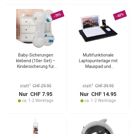
-73%
-62%
Baby-Sicherungen
Multifunktionale
klebend (10er-Set) –
Laptopunterlage mit
Kindersicherung für
Mauspad und
Schubladen, Schranktüren
Handyhalterung, 36 x 5,5 x
& Vitrinen – Mit 3M-
57,5 cm - Komfortabel &
Klebepads, weiss
tragbar - für Home-Office,
1
1
statt
CHF 29.95
statt
CHF 39.95
Reisen und mehr
Nur CHF 7.95
Nur CHF 14.95
ca. 1-2 Werktage
ca. 1-2 Werktage