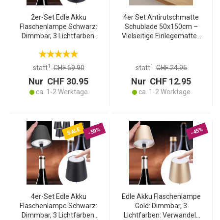
2er-Set Edle Akku
4er Set Antirutschmatte
Flaschenlampe Schwarz:
Schublade 50x150cm –
Dimmbar, 3 Lichtfarben:
Vielseitige Einlegematten
Verwandelt Flaschen in
für Kühlschrank,
stimmungsvolle Leuchten
Wohnmobil & Küche –
Zuschneidbar, BPA-frei,
1
1
statt
CHF 69.90
statt
CHF 24.95
Rutschstopp
Nur CHF 30.95
Nur CHF 12.95
ca. 1-2 Werktage
ca. 1-2 Werktage
SALE
-59%
-45%
4er-Set Edle Akku
Edle Akku Flaschenlampe
Flaschenlampe Schwarz:
Gold: Dimmbar, 3
Dimmbar, 3 Lichtfarben:
Lichtfarben: Verwandelt