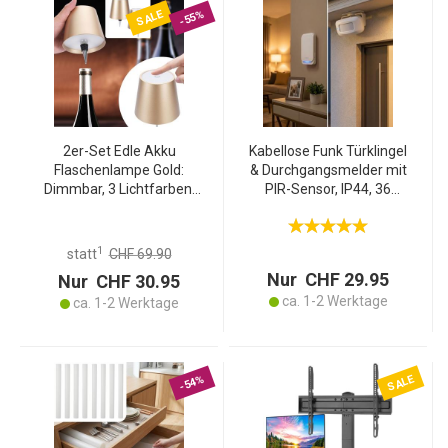
SALE
-55%
2er-Set Edle Akku
Kabellose Funk Türklingel
Flaschenlampe Gold:
& Durchgangsmelder mit
Dimmbar, 3 Lichtfarben:
PIR-Sensor, IP44, 36
Verwandelt Flaschen in
Klingeltöne, weiss: für
stimmungsvolle Leuchten
mehr Sicherheit &
Komfort
1
statt
CHF 69.90
Nur CHF 29.95
Nur CHF 30.95
ca. 1-2 Werktage
ca. 1-2 Werktage
SALE
-54%