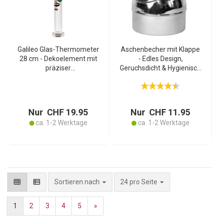
Galileo Glas-Thermometer
Aschenbecher mit Klappe
28 cm - Dekoelement mit
- Edles Design,
präziser
Geruchsdicht & Hygienisch
Temperaturanzeige - Ideal
- Verchromtes Metall, Ø 9
für Büro & Wohnräume -
cm - Für Innen- &
Glas-Metall-Design -
Aussenbereich,
Galileisches Prinzip
Gastronomie geeignet
Nur CHF 19.95
Nur CHF 11.95
ca. 1-2 Werktage
ca. 1-2 Werktage
pro Seite
Sortieren nach
24 pro Seite
1
2
3
4
5
»