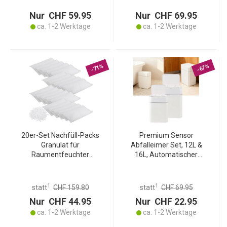
Nur CHF 59.95
Nur CHF 69.95
ca. 1-2 Werktage
ca. 1-2 Werktage
-71%
-67%
20er-Set Nachfüll-Packs
Premium Sensor
Granulat für
Abfalleimer Set, 12L &
Raumentfeuchter
16L, Automatischer
CH11119, 24 Kg -
Mülleimer mit
Hocheffektiver
Bewegungssensor, Weiss -
Feuchtigkeitskiller - Beste
Berührungslos &
1
1
statt
CHF 159.80
statt
CHF 69.95
Anwendung für trockene
Hygienisch - Für Zuhause,
Nur CHF 44.95
Nur CHF 22.95
Räume!
Küche & Büro
ca. 1-2 Werktage
ca. 1-2 Werktage