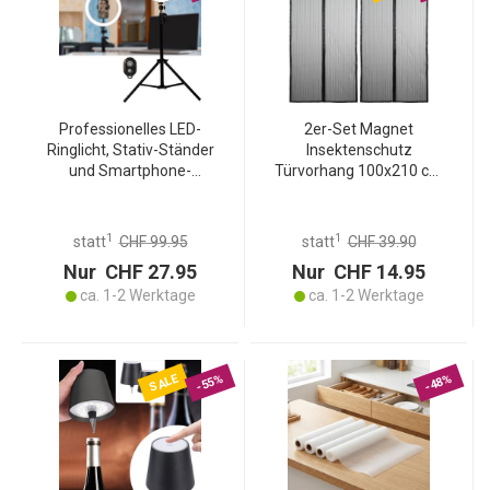
Professionelles LED-
2er-Set Magnet
Ringlicht, Stativ-Ständer
Insektenschutz
und Smartphone-
Türvorhang 100x210 cm
Halterung, Fernauslöser, Ø
für Balkon & Terrasse,
10" / 25 cm, App, für
Fliegengitter ohne Bohren
Youtube, TikTok, Make-Up,
mit Klettband,
1
1
statt
CHF 99.95
statt
CHF 39.90
Live-Stream
Fliegenvorhang Schwarz
Nur CHF 27.95
Nur CHF 14.95
Mesh
ca. 1-2 Werktage
ca. 1-2 Werktage
SALE
-55%
-48%