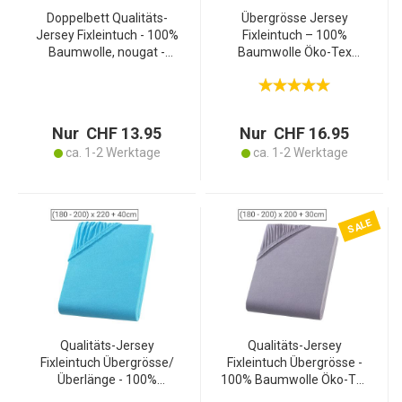
Doppelbett Qualitäts-
Übergrösse Jersey
Jersey Fixleintuch - 100%
Fixleintuch – 100%
Baumwolle, nougat -
Baumwolle Öko-Tex
160x200 cm
Standard 100 – 200x200
Spannbettlaken - Öko-Tex
cm Doppelmatratzen –
Standard 100 - bügelfrei,
Weiss bügelfrei
60° waschbar
atmungsaktiv waschbar
Nur CHF 13.95
Nur CHF 16.95
60°
ca. 1-2 Werktage
ca. 1-2 Werktage
SALE
Qualitäts-Jersey
Qualitäts-Jersey
Fixleintuch Übergrösse/
Fixleintuch Übergrösse -
Überlänge - 100%
100% Baumwolle Öko-Tex
Baumwolle, türkis -
Standard 100 -