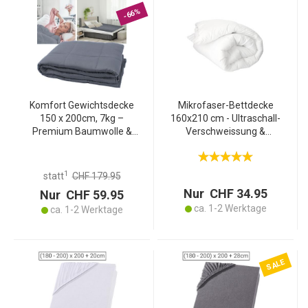
-66%
Komfort Gewichtsdecke
Mikrofaser-Bettdecke
150 x 200cm, 7kg –
160x210 cm - Ultraschall-
Premium Baumwolle &
Verschweissung &
Glasperlen für tiefe
hypoallergen - Extra
Entspannung, besseren
weich, langlebig &
Schlaf & Stressreduktion
maschinenwaschbar - Für
1
statt
CHF 179.95
Allergiker geeignet
Nur CHF 34.95
Nur CHF 59.95
ca. 1-2 Werktage
ca. 1-2 Werktage
SALE