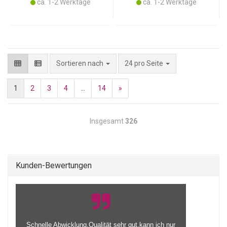
ca. 1-2 Werktage
ca. 1-2 Werktage
pro Seite
Sortieren nach
24 pro Seite
1
2
3
4
...
14
»
Insgesamt
326
Kunden-Bewertungen
alles gut funktioniert mit der alieferung