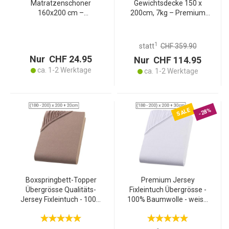
Matratzenschoner
Gewichtsdecke 150 x
160x200 cm –
200cm, 7kg – Premium
wasserdicht,
Baumwolle & Glasperlen
atmungsaktiv &
für tiefe Entspannung,
hypoallergen, schützt vor
besseren Schlaf &
1
statt
CHF 359.90
Milben, Flüssigkeiten &
Stressreduktion
Nur CHF 24.95
Nur CHF 114.95
Flecken, weiss
ca. 1-2 Werktage
ca. 1-2 Werktage
SALE
-28%
Boxspringbett-Topper
Premium Jersey
Übergrösse Qualitäts-
Fixleintuch Übergrösse -
Jersey Fixleintuch - 100%
100% Baumwolle - weiss,
Baumwolle Öko-Tex
200x200 cm - Öko-Tex
Standard 100 - Nougat
Standard 100 -
200x200 cm - Bügelfrei -
atmungsaktiv, bügelfrei,