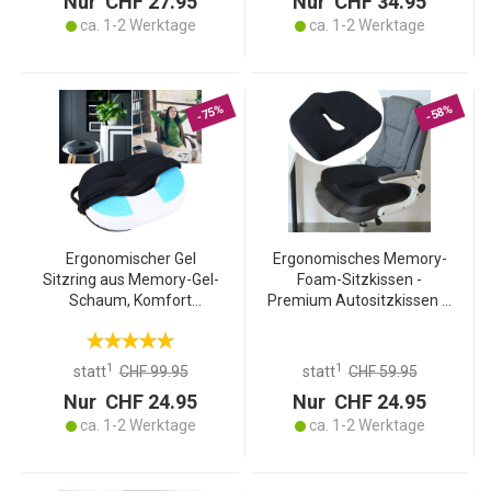
Nur CHF 27.95
Nur CHF 34.95
guten Schlaf
ca. 1-2 Werktage
ca. 1-2 Werktage
-75%
-58%
Ergonomischer Gel
Ergonomisches Memory-
Sitzring aus Memory-Gel-
Foam-Sitzkissen -
Schaum, Komfort
Premium Autositzkissen &
Sitzpolster entlastet
Bürostuhlkissen zur
Becken, Rücken und
Druckentlastung bei
Steissbein, für Stuhl,
langem Sitzen,
1
1
statt
CHF 99.95
statt
CHF 59.95
Bürostuhl oder auch im
Bandscheibenkissen
Nur CHF 24.95
Nur CHF 24.95
Auto
ca. 1-2 Werktage
ca. 1-2 Werktage