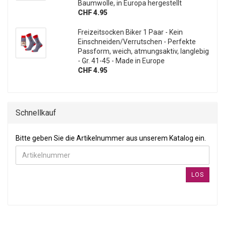
Baumwolle, in Europa hergestellt
CHF 4.95
Freizeitsocken Biker 1 Paar - Kein
Einschneiden/Verrutschen - Perfekte
Passform, weich, atmungsaktiv, langlebig
- Gr. 41-45 - Made in Europe
CHF 4.95
Schnellkauf
BITTE GEBEN SIE DIE ARTIKELNUMMER AUS UNSEREM KATALOG
Bitte geben Sie die Artikelnummer aus unserem Katalog ein.
LOS