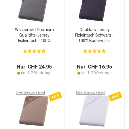
Wasserbett Premium
Qualitäts-Jersey
Qualitäts-Jersey
Fixleintuch Schwarz -
Fixleintuch - 100%
100% Baumwolle,
Baumwolle, anthrazit,
200x200 cm - Öko-Tex
200x220cm - Öko-Tex
Standard 100, bügelfrei,
Standard 100 - bügelfrei -
atmungsaktiv & 60°
atmungsaktiv
waschbar
Nur CHF 24.95
Nur CHF 16.95
ca. 1-2 Werktage
ca. 1-2 Werktage
SALE
SALE