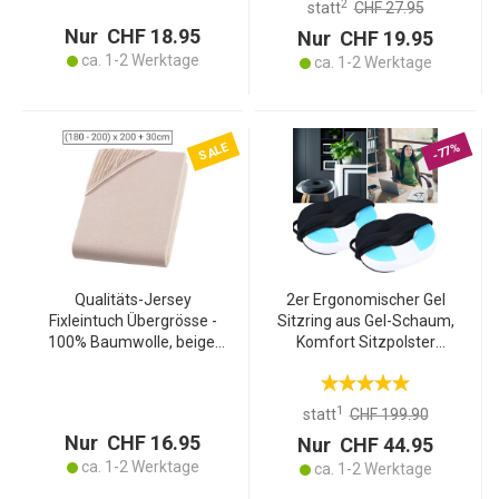
2
statt
CHF 27.95
60° waschbar
langlebig
Nur CHF 18.95
Nur CHF 19.95
ca. 1-2 Werktage
ca. 1-2 Werktage
SALE
-77%
Qualitäts-Jersey
2er Ergonomischer Gel
Fixleintuch Übergrösse -
Sitzring aus Gel-Schaum,
100% Baumwolle, beige,
Komfort Sitzpolster
200x200 cm - Öko-Tex
entlastet Becken, Rücken
Standard 100
und Steissbein, für den
Spannbetttuch -
Bürostuhl oder auch im
1
statt
CHF 199.90
atmungsaktiv, bügelfrei
Auto
Nur CHF 16.95
Nur CHF 44.95
ca. 1-2 Werktage
ca. 1-2 Werktage