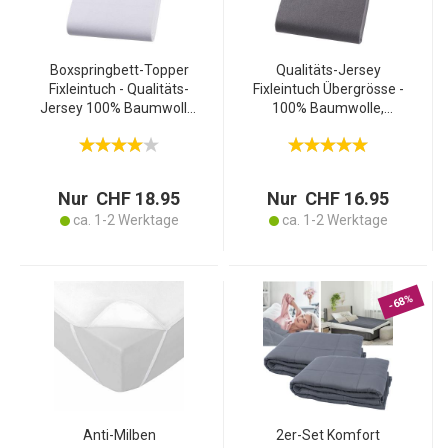
Boxspringbett-Topper
Qualitäts-Jersey
Fixleintuch - Qualitäts-
Fixleintuch Übergrösse -
Jersey 100% Baumwolle,
100% Baumwolle,
weiss - Öko-Tex Standard
anthrazit, 200 x 200 cm -
100, 180-200x200x20cm,
Öko-Tex Standard 100,
atmungsaktiv, bügelfrei,
atmungsaktiv, bügelfrei,
waschbar 60°
125g/m²
Nur CHF 18.95
Nur CHF 16.95
ca. 1-2 Werktage
ca. 1-2 Werktage
-68%
Anti-Milben
2er-Set Komfort