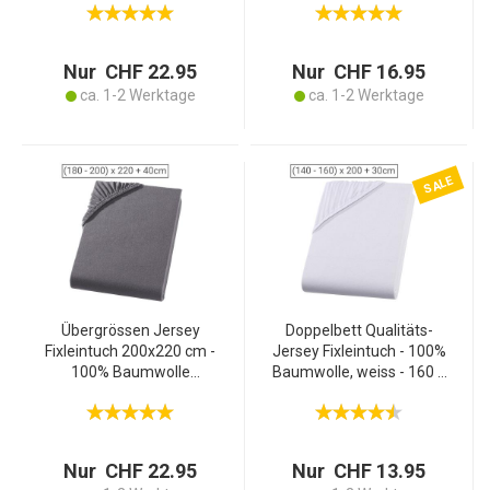
200x220 cm, Öko-Tex, 125
Hautsympathisch &
g/m², 40 cm Steg,
Atmungsaktiv - Grau - 200
bügelfrei, waschbar 60°
x 200 cm - Bügelfrei
Nur CHF 22.95
Nur CHF 16.95
ca. 1-2 Werktage
ca. 1-2 Werktage
SALE
Übergrössen Jersey
Doppelbett Qualitäts-
Fixleintuch 200x220 cm -
Jersey Fixleintuch - 100%
100% Baumwolle
Baumwolle, weiss - 160 x
anthrazit - Öko-Tex
200 cm, Öko-Tex 100 -
Standard 100
Hautsympathisch,
Spannbetttuch für
atmungsaktiv, bügelfrei
Doppelmatratzen
Nur CHF 22.95
Nur CHF 13.95