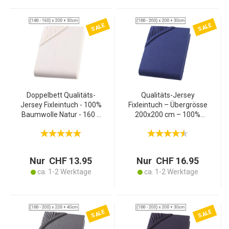
SALE
SALE
Doppelbett Qualitäts-
Qualitäts-Jersey
Jersey Fixleintuch - 100%
Fixleintuch – Übergrösse
Baumwolle Natur - 160 x
200x200 cm – 100%
200 cm - Öko-Tex
Baumwolle marine – Öko-
Standard 100 - Elastisch,
Tex 100, atmungsaktiv,
atmungsaktiv, bügelfrei
bügelfrei, 60° waschbar
Nur CHF 13.95
Nur CHF 16.95
ca. 1-2 Werktage
ca. 1-2 Werktage
SALE
SALE