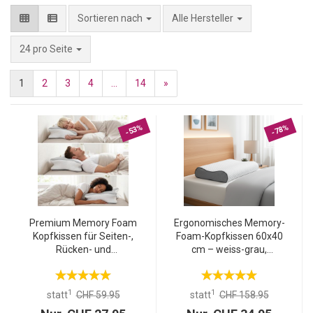
Sortieren nach
Alle Hersteller
pro Seite
24 pro Seite
1
2
3
4
...
14
»
-53%
-78%
Premium Memory Foam
Ergonomisches Memory-
Kopfkissen für Seiten-,
Foam-Kopfkissen 60x40
Rücken- und
cm – weiss-grau,
Bauchschläfer -
atmungsaktiv &
Ergonomisches
druckentlastend –
Nackenkissen mit
Erholsamer Schlaf &
1
1
statt
CHF 59.95
statt
CHF 158.95
waschbarem Bezug für
Nackenstütze