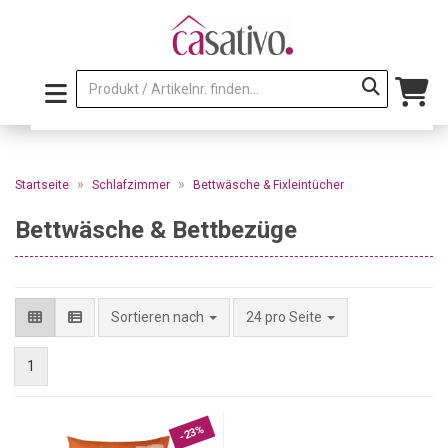
»
»
Startseite
Schlafzimmer
Bettwäsche & Fixleintücher
Bettwäsche & Bettbezüge
pro Seite
Sortieren nach
24 pro Seite
1
-23%