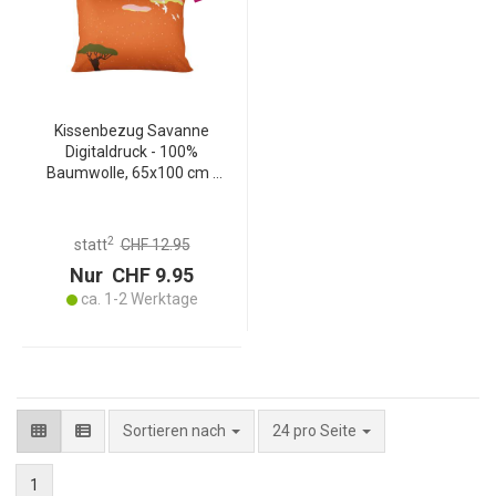
Kissenbezug Savanne
Digitaldruck - 100%
Baumwolle, 65x100 cm -
Orange/Bunt,
hautsympathisch,
pflegeleicht & waschbar
2
statt
CHF 12.95
bis 40° - Reissverschluss
Nur CHF 9.95
ca. 1-2 Werktage
pro Seite
Sortieren nach
24 pro Seite
1