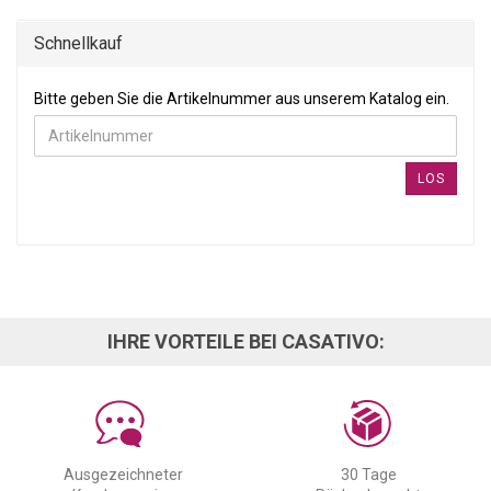
Schnellkauf
BITTE GEBEN SIE DIE ARTIKELNUMMER AUS UNSEREM KATALOG
Bitte geben Sie die Artikelnummer aus unserem Katalog ein.
LOS
IHRE VORTEILE BEI CASATIVO:
Ausgezeichneter
30 Tage