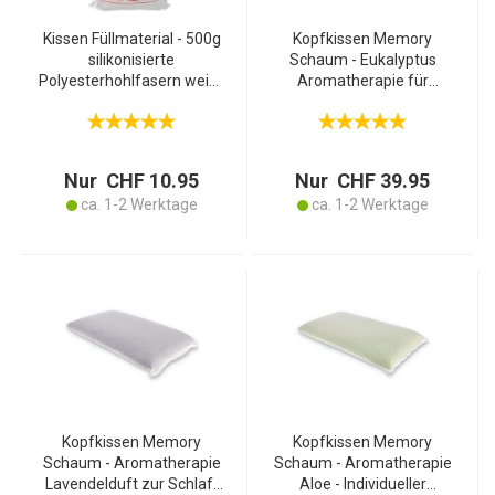
Kissen Füllmaterial - 500g
Kopfkissen Memory
silikonisierte
Schaum - Eukalyptus
Polyesterhohlfasern weiss
Aromatherapie für
- Flauschig, weich,
entspannten Schlaf -
Volumen, antiallergen,
Atmungsaktiv - 45x75x10
waschbar - Hergestellt in
cm - Reduziert
Italien
Druckpunkte - Polyester
Nur CHF 10.95
Nur CHF 39.95
Bezug waschbar
ca. 1-2 Werktage
ca. 1-2 Werktage
Kopfkissen Memory
Kopfkissen Memory
Schaum - Aromatherapie
Schaum - Aromatherapie
Lavendelduft zur Schlaf-
Aloe - Individueller