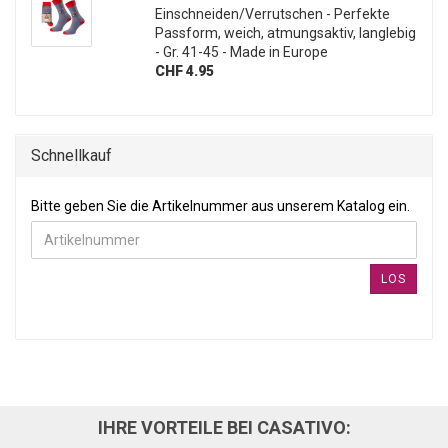
Einschneiden/Verrutschen - Perfekte
Passform, weich, atmungsaktiv, langlebig
- Gr. 41-45 - Made in Europe
CHF 4.95
Schnellkauf
BITTE GEBEN SIE DIE ARTIKELNUMMER AUS UNSEREM KATALOG
Bitte geben Sie die Artikelnummer aus unserem Katalog ein.
LOS
IHRE VORTEILE BEI CASATIVO: