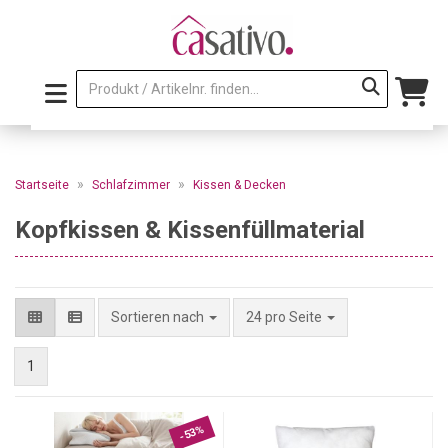
»
»
Startseite
Schlafzimmer
Kissen & Decken
Kopfkissen & Kissenfüllmaterial
pro Seite
Sortieren nach
24 pro Seite
1
-53%