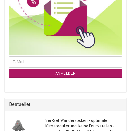
WEITER ZUR NEWSLETTER-ANMELDUNG
E-Mail
ANMELDEN
Bestseller
3er-Set Wandersocken - optimale
Klimaregulierung, keine Druckstellen -