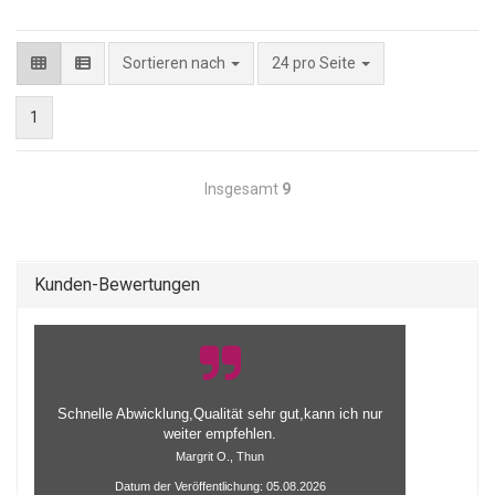
pro Seite
Sortieren nach
24 pro Seite
1
Insgesamt
9
Kunden-Bewertungen
Schnelle Abwicklung,Qualität sehr gut,kann ich nur
weiter empfehlen.
Margrit O., Thun
Datum der Veröffentlichung: 05.08.2026