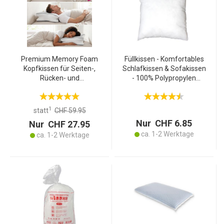
Premium Memory Foam
Füllkissen - Komfortables
Kopfkissen für Seiten-,
Schlafkissen & Sofakissen
Rücken- und
- 100% Polypropylen
Bauchschläfer -
Bezug - 100% Polyester
Ergonomisches
Füllung - Weiss - 40x40cm
Nackenkissen mit
- Waschbar
1
statt
CHF 59.95
waschbarem Bezug für
Nur CHF 6.85
Nur CHF 27.95
guten Schlaf
ca. 1-2 Werktage
ca. 1-2 Werktage