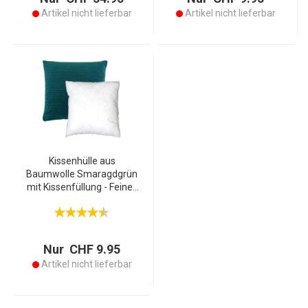
Italy
Artikel nicht lieferbar
Artikel nicht lieferbar
Kissenhülle aus
Baumwolle Smaragdgrün
mit Kissenfüllung - Feines
3D-Muster Querstreifen -
40x40cm Deko-Kissen
waschbar
hautsympathisch
Nur CHF 9.95
Artikel nicht lieferbar