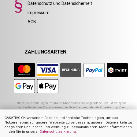
Datenschutz und Datensicherheit
Impressum
AGB
ZAHLUNGSARTEN
Nicht alle Abbildungen im Online-Shop stellen das angebotene Produkt zwingend
dar. Sie dienen zur Visualisierung der Beschreibung oder als Orientierung. Dies
gilt hauptsächlich für Abbildungen mit mehreren Produkten.
CASATIVO.CH verwendet Cookies und ähnliche Technologien, um das
1
Empfohlener VK des europ. Lieferanten
Nutzererlebnis auf unserer Webseite zu verbessern, unseren Datenverkehr zu
2
Ehemaliger Preis von Casativo
analysieren und Inhalte und Werbung zu personalisieren. Mehr Informationen
3
Summe der Einzelpreise
finden Sie in unserer
Datenschutzerklärung
.
4
UVP des Herstellers