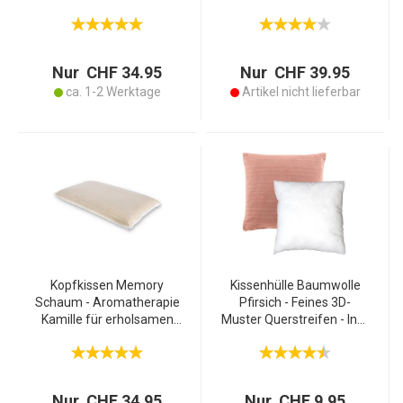
Entspannung -
Schlafkomfort-
Atmungsaktiv - Nacken- &
Nacken/Schulter
Schulterentlastung -
Entlastung-Atmungsaktiv-
45x75x10cm
45x75x10cm-Weiss-
Nur CHF 34.95
Nur CHF 39.95
Waschbar
ca. 1-2 Werktage
Artikel nicht lieferbar
Kopfkissen Memory
Kissenhülle Baumwolle
Schaum - Aromatherapie
Pfirsich - Feines 3D-
Kamille für erholsamen
Muster Querstreifen - Inkl.
Schlaf - Nacken- &
Füllkissen 40x40cm -
Schulterentlastung -
Weich, hautsympathisch &
Atmungsaktiv -
waschbar - Dekoration
45x75x10cm - Made in
Sofa
Nur CHF 34.95
Nur CHF 9.95