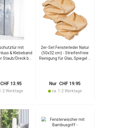
schutztür mit
2er-Set Fensterleder Natur
hluss & Klebeband
(50x32 cm) - Streifenfreie
or Staub/Dreck bei
Reinigung für Glas, Spiegel &
/Bauarbeiten -
Auto - Saugfähig, weich &
20cm, 80my,
langlebiges Naturleder -
ent, Kunststoff
Haushalt & Fahrzeugpflege
CHF 13.95
Nur CHF 19.95
1-2 Werktage
ca. 1-2 Werktage