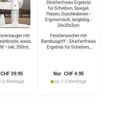
nstersauger mit
Fensterwischer mit
iehbreite, weiss
Bambusgriff - Streifenfreies
W – inkl. 350ml
Ergebnis für Scheiben,
rühset mit
Spiegel, Fliesen,
rwischer für eine
Duschkabinen -
eifenfreie
Ergonomisch, langlebig -
terreinigung
24x20x3cm
CHF 39.95
Nur CHF 4.95
1-2 Werktage
ca. 1-2 Werktage