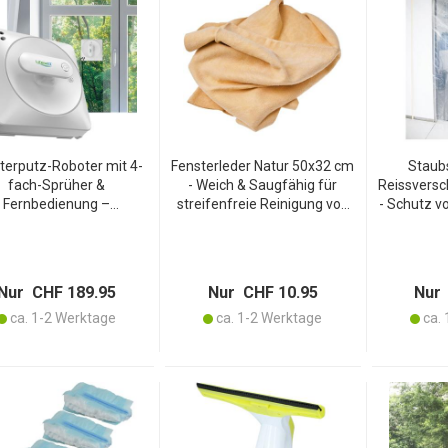
terputz-Roboter mit 4-
Fensterleder Natur 50x32 cm
Staub
fach-Sprüher &
- Weich & Saugfähig für
Reissversc
Fernbedienung –
streifenfreie Reinigung von
- Schutz v
Automatischer
Fenstern, Spiegeln, Lacken -
Maler-
erreiniger, bürstenloser
Aus gegerbtem Naturleder,
215x2
Motor & 4500 Pa
reissfest & griffig
transpar
Saugleistung
Nur CHF 189.95
Nur CHF 10.95
Nur 
ca. 1-2 Werktage
ca. 1-2 Werktage
ca. 