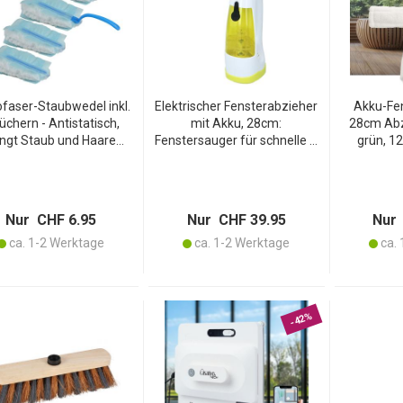
ofaser-Staubwedel inkl.
Elektrischer Fensterabzieher
Akku-Fe
üchern - Antistatisch,
mit Akku, 28cm:
28cm Abz
ngt Staub und Haare
Fenstersauger für schnelle &
grün, 12
tiv - Wiederverwendbar,
streifenfreie
Sp
ideal für gründliche
Scheibenreinigung & glatte
Mikrofase
Haushaltsreinigung
Flächen, Zeitsparende
str
Lösung
Fens
Nur CHF 6.95
Nur CHF 39.95
Nur 
ca. 1-2 Werktage
ca. 1-2 Werktage
ca. 
-42%