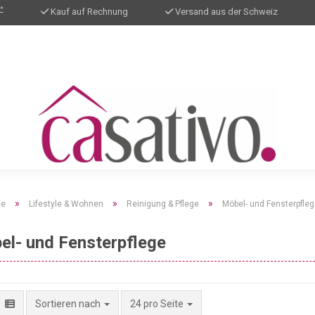
*
Kauf auf Rechnung
Versand aus der Schweiz
»
»
»
te
Lifestyle & Wohnen
Reinigung & Pflege
Möbel- und Fensterpfle
el- und Fensterpflege
pro Seite
Sortieren nach
24 pro Seite