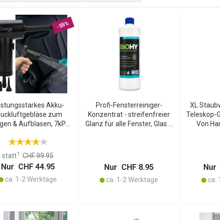
-55%
istungsstarkes Akku-
Profi-Fensterreiniger-
XL Staub
ruckluftgebläse zum
Konzentrat - streifenfreier
Teleskop-Gr
igen & Aufblasen, 7kPa,
Glanz für alle Fenster, Glas &
Von Ha
. 5 Aufsätze, kompakt &
Spiegel - 100% vegan, ohne
Staubwi
lseitig, ideal für Auto,
Mikroplastik, 1 Liter - Made in
Decken & s
Haushalt & Outdoor
Germany
1
statt
CHF 99.95
Nur CHF 44.95
Nur CHF 8.95
Nur 
ca. 1-2 Werktage
ca. 1-2 Werktage
ca. 