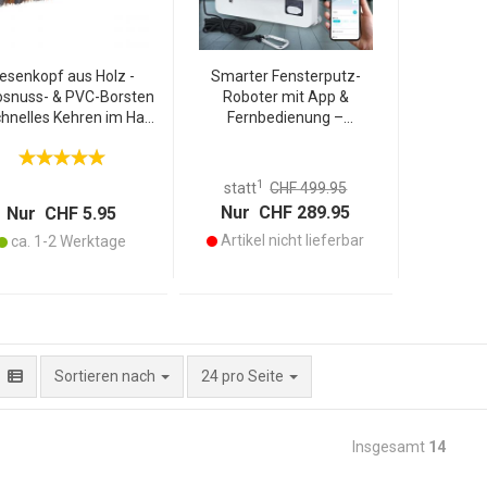
esenkopf aus Holz -
Smarter Fensterputz-
snuss- & PVC-Borsten
Roboter mit App &
chnelles Kehren im Haus
Fernbedienung –
f - 29 cm Bürstenkopf -
Automatischer
 für trockenen & groben
Fensterreiniger für
Schmutz
streifenfreie Sauberkeit,
1
statt
CHF 499.95
rahmenlose Fenster, inkl. 4
Nur CHF 289.95
Nur CHF 5.95
Pads
Artikel nicht lieferbar
ca. 1-2 Werktage
pro Seite
Sortieren nach
24 pro Seite
Insgesamt
14