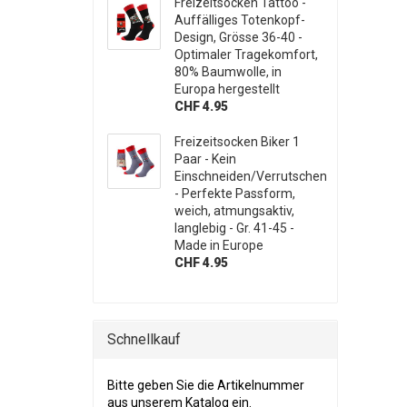
Freizeitsocken Tattoo -
Auffälliges Totenkopf-
Design, Grösse 36-40 -
Optimaler Tragekomfort,
80% Baumwolle, in
Europa hergestellt
CHF 4.95
Freizeitsocken Biker 1
Paar - Kein
Einschneiden/Verrutschen
- Perfekte Passform,
weich, atmungsaktiv,
langlebig - Gr. 41-45 -
Made in Europe
CHF 4.95
Schnellkauf
BITTE GEBEN SIE DIE ARTIKELNUMMER AUS UNSE
Bitte geben Sie die Artikelnummer
aus unserem Katalog ein.