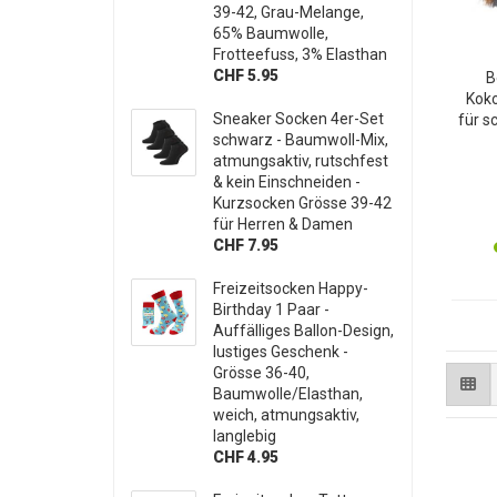
39-42, Grau-Melange,
65% Baumwolle,
Frotteefuss, 3% Elasthan
CHF 5.95
B
Koko
Sneaker Socken 4er-Set
für s
schwarz - Baumwoll-Mix,
& Ho
atmungsaktiv, rutschfest
Ideal
& kein Einschneiden -
Kurzsocken Grösse 39-42
für Herren & Damen
CHF 7.95
Freizeitsocken Happy-
Birthday 1 Paar -
Auffälliges Ballon-Design,
lustiges Geschenk -
Grösse 36-40,
Baumwolle/Elasthan,
weich, atmungsaktiv,
langlebig
CHF 4.95