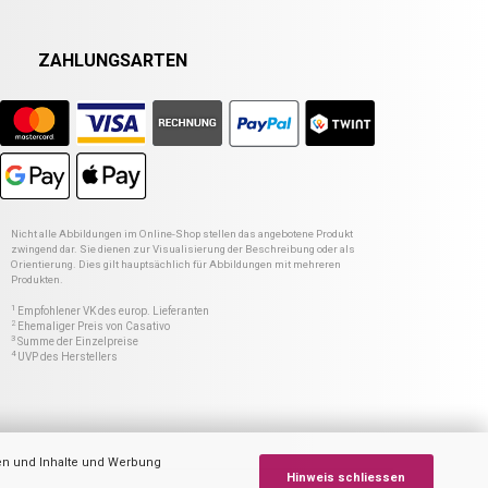
ZAHLUNGSARTEN
Nicht alle Abbildungen im Online-Shop stellen das angebotene Produkt
zwingend dar. Sie dienen zur Visualisierung der Beschreibung oder als
Orientierung. Dies gilt hauptsächlich für Abbildungen mit mehreren
Produkten.
1
Empfohlener VK des europ. Lieferanten
2
Ehemaliger Preis von Casativo
3
Summe der Einzelpreise
4
UVP des Herstellers
en und Inhalte und Werbung
Hinweis schliessen