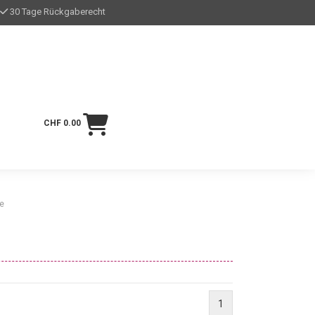
30 Tage Rückgaberecht
CHF 0.00
ge
1