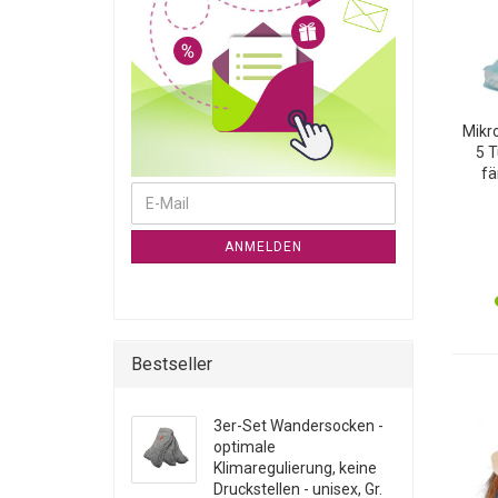
Mikr
5 T
fä
WEITER ZUR NEWSLETTER-ANMELDUNG
E-Mail
effek
ANMELDEN
Bestseller
3er-Set Wandersocken -
optimale
Klimaregulierung, keine
Druckstellen - unisex, Gr.