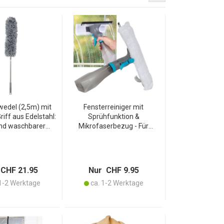
wedel (2,5m) mit
Fensterreiniger mit
iff aus Edelstahl:
Sprühfunktion &
nd waschbarer
Mikrofaserbezug - Für
scher für hohe
streifenfreien Glanz auf Glas,
chwer erreichbare
Fliesen & Spiegel - 240ml
Stellen
Tank - 25x26x8 cm
CHF 21.95
Nur CHF 9.95
1-2 Werktage
ca. 1-2 Werktage