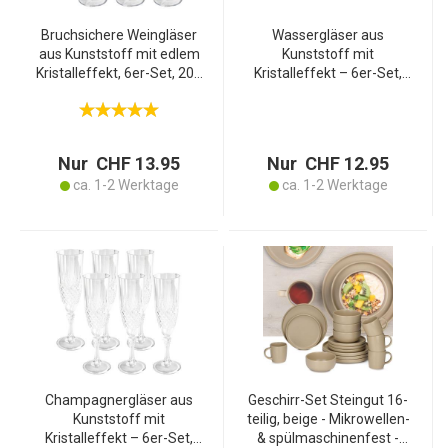
Bruchsichere Weingläser
Wassergläser aus
aus Kunststoff mit edlem
Kunststoff mit
Kristalleffekt, 6er-Set, 200
Kristalleffekt – 6er-Set,
ml, stilvoll &
400ml – bruchfest, stilvoll
wiederverwendbar – ideal
& wiederverwendbar –
für Garten, Camping &
ideal für Garten, Camping
Partys
& Partys
Nur CHF 13.95
Nur CHF 12.95
ca. 1-2 Werktage
ca. 1-2 Werktage
Champagnergläser aus
Geschirr-Set Steingut 16-
Kunststoff mit
teilig, beige - Mikrowellen-
Kristalleffekt – 6er-Set,
& spülmaschinenfest -