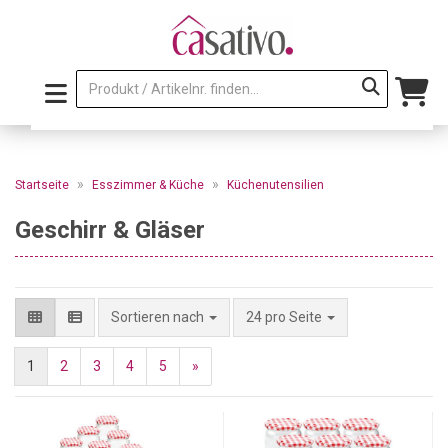
»
»
Startseite
Esszimmer & Küche
Küchenutensilien
Geschirr & Gläser
pro Seite
Sortieren nach
24 pro Seite
1
2
3
4
5
»