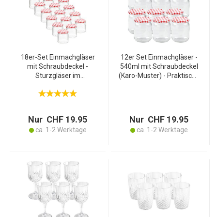
18er-Set Einmachgläser
12er Set Einmachgläser -
mit Schraubdeckel -
540ml mit Schraubdeckel
Sturzgläser im
(Karo-Muster) - Praktische
klassischen Karo-Muster
Sturzgläser ideal zum
für Einwecken,
Einkochen von Marmelade
Konservieren &
& als Vorratsglas
Verschenken - 210 ml,
Nur CHF 19.95
Nur CHF 19.95
BPA-frei
ca. 1-2 Werktage
ca. 1-2 Werktage