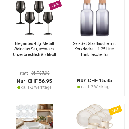
-35%
Elegantes 4tlg. Metall
2er-Set Glasflasche mit
Weinglas Set, schwarz:
Korkdeckel - 1,25 Liter
Unzerbrechlich & stilvoll
Trinkflasche für
für Weinliebhaber, Robust,
Limonaden & Säfte -
kühlend & für besondere
Robust, hygienisch, dicht,
Momente
ohne Giftstoffe - Ideal für
1
statt
CHF 87.90
Haushalt & Camping
Nur CHF 15.95
Nur CHF 56.95
ca. 1-2 Werktage
ca. 1-2 Werktage
SALE