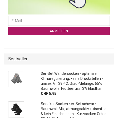
WEITER ZUR NEWSLETTER-ANMELDUNG
E-Mail
ANMELDEN
Bestseller
3er-Set Wandersocken - optimale
Klimaregulierung, keine Druckstellen -
unisex, Gr. 39-42, Grau-Melange, 65%
Baumwolle, Frotteefuss, 3% Elasthan
CHF 5.95
Sneaker Socken 4er-Set schwarz -
Baumwoll-Mix, atmungsaktiv, rutschfest
& kein Einschneiden - Kurzsocken Grösse