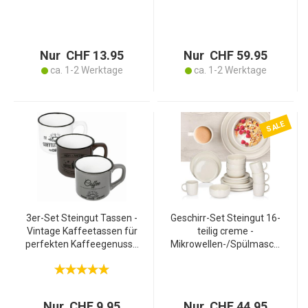
bruchfest & stilvoll –
Grundausstattung 4x
Sektglas für Partys,
Teller Schüsseln Tassen -
Garten, Camping &
Langlebig & stossfest
elegante Anlässe
Nur CHF 13.95
Nur CHF 59.95
ca. 1-2 Werktage
ca. 1-2 Werktage
SALE
3er-Set Steingut Tassen -
Geschirr-Set Steingut 16-
Vintage Kaffeetassen für
teilig creme -
perfekten Kaffeegenuss -
Mikrowellen-/Spülmaschi
180ml Fassungsvermögen
nengeeignet - 4x
- Spülmaschinenfest &
Speiseteller Ø 26.5 cm - 4x
Wärmeisoliert
Schüsseln Ø 15 cm - 4x
Frühstücksteller Ø 20 cm -
Nur CHF 9.95
Nur CHF 44.95