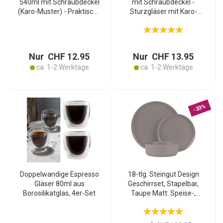
540ml mit Schraubdeckel
mit Schraubdeckel -
(Karo-Muster) - Praktische
Sturzgläser mit Karo-
Sturzgläser ideal zum
Muster - 210 ml Glas -
Einkochen von Marmelade
Luftdicht zum Einwecken,
& als Vorratsglas
Konservieren &
Verschenken - BPA-frei
Nur CHF 12.95
Nur CHF 13.95
ca. 1-2 Werktage
ca. 1-2 Werktage
-33%
Doppelwandige Espresso
18-tlg. Steingut Design
Gläser 80ml aus
Geschirrset, Stapelbar,
Borosilikatglas, 4er-Set
Taupe Matt: Speise-,
Dessertteller, Schalen,
edles & platzsparendes
Tafelservice, modern und