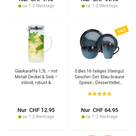
4x Tassen 350 ml
ca. 1-2 Werktage
ca. 1-2 Werktage
SALE
Glaskaraffe 1,3L – mit
Edles 16-teiliges Steingut
Metall-Deckel & Sieb –
Geschirr-Set: Blau-braune
stilvoll, robust &
Speise-, Dessertteller,
spülmaschinengeeignet –
Schüsseln & Tassen.
ideal für Wasser, Saft &
Hochwertig, stilvoll und
Tee – elegantes Design
zeitlos
für Tisch & Küche
Nur CHF 12.95
Nur CHF 64.95
ca. 1-2 Werktage
ca. 1-2 Werktage