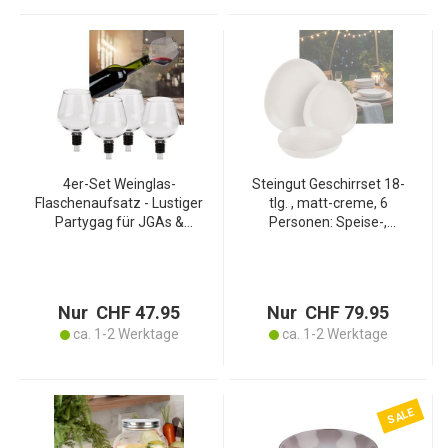
4er-Set Weinglas-
Steingut Geschirrset 18-
Flaschenaufsatz - Lustiger
tlg. , matt-creme, 6
Partygag für JGAs &
Personen: Speise-,
Feiern - Stilvoller
Dessertteller, Schalen,
Trinkspass aus der
edles Design für stilvolle
Flasche -
Mahlzeiten, modern und
Silikonabdichtung - Ø
elegant
Nur CHF 47.95
Nur CHF 79.95
8x13cm
ca. 1-2 Werktage
ca. 1-2 Werktage
SALE