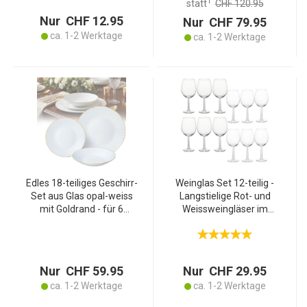
1
statt
CHF 120.95
stilvoll
Nur CHF 12.95
Nur CHF 79.95
ca. 1-2 Werktage
ca. 1-2 Werktage
Edles 18-teiliges Geschirr-
Weinglas Set 12-teilig -
Set aus Glas opal-weiss
Langstielige Rot- und
mit Goldrand - für 6
Weissweingläser im
Personen -
klassischen Design - Ideal
spülmaschinen- &
für Wein-Liebhaber, Partys
mikrowellengeeignet -
& Geschenkidee
hochwertig & zeitlos
Nur CHF 59.95
Nur CHF 29.95
ca. 1-2 Werktage
ca. 1-2 Werktage