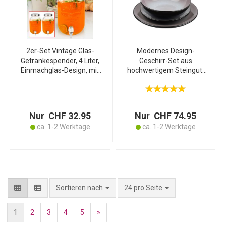
2er-Set Vintage Glas-
Modernes Design-
Getränkespender, 4 Liter,
Geschirr-Set aus
Einmachglas-Design, mit
hochwertigem Steingut,
Zapfhahn & Deckel,
18-teilig, in stilvollem
perfekter
Taupe/Schwarz, robust,
Getränkespender für
spülmaschinen- &
stilvolles Servieren
mikrowellengeeignet
Nur CHF 32.95
Nur CHF 74.95
ca. 1-2 Werktage
ca. 1-2 Werktage
pro Seite
Sortieren nach
24 pro Seite
1
2
3
4
5
»