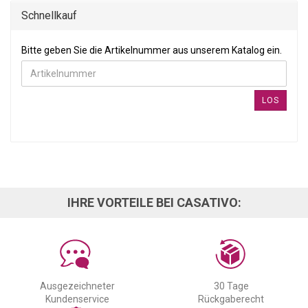
Schnellkauf
BITTE GEBEN SIE DIE ARTIKELNUMMER AUS UNSEREM KATALOG
Bitte geben Sie die Artikelnummer aus unserem Katalog ein.
LOS
IHRE VORTEILE BEI CASATIVO:
Ausgezeichneter
30 Tage
Kundenservice
Rückgaberecht