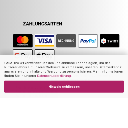
ZAHLUNGSARTEN
CASATIVO.CH verwendet Cookies und ähnliche Technologien, um das
Nutzererlebnis auf unserer Webseite zu verbessern, unseren Datenverkehr zu
analysieren und Inhalte und Werbung zu personalisieren. Mehr Informationen
Nicht alle Abbildungen im Online-Shop stellen das angebotene Produkt zwingend
dar. Sie dienen zur Visualisierung der Beschreibung oder als Orientierung. Dies
finden Sie in unserer
Datenschutzerklärung
.
gilt hauptsächlich für Abbildungen mit mehreren Produkten.
Hinweis schliessen
1
Empfohlener VK des europ. Lieferanten
2
Ehemaliger Preis von Casativo
3
Summe der Einzelpreise
4
UVP des Herstellers
Casativo – powered by Ideoon GmbH
2