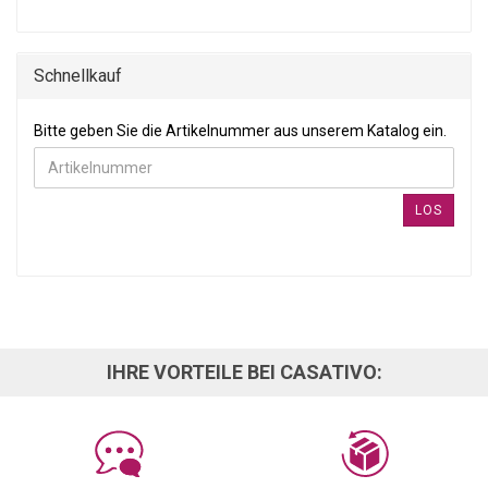
Schnellkauf
BITTE GEBEN SIE DIE ARTIKELNUMMER AUS UNSEREM KATALOG
Bitte geben Sie die Artikelnummer aus unserem Katalog ein.
LOS
IHRE VORTEILE BEI CASATIVO: