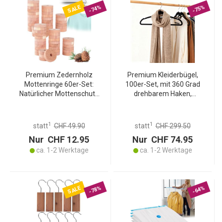
SALE
-74%
-75%
Premium Zedernholz
Premium Kleiderbügel,
Mottenringe 60er-Set:
100er-Set, mit 360 Grad
Natürlicher Mottenschutz
drehbarem Haken,
für Kleiderschrank &
Antirutsch Beschichtung
Garderobe, Passend für
und extra Halter für
alle Kleiderbügel
Krawatten, Gürtel oder
1
1
statt
CHF 49.90
statt
CHF 299.50
Schals, Platzsparend
Nur CHF 12.95
Nur CHF 74.95
ca. 1-2 Werktage
ca. 1-2 Werktage
SALE
-78%
-64%