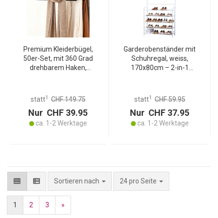
Premium Kleiderbügel,
Garderobenständer mit
50er-Set, mit 360 Grad
Schuhregal, weiss,
drehbarem Haken,
170x80cm – 2-in-1
Antirutsch Beschichtung
Lösung, platzsparende
und extra Halter für
Garderobe mit
Krawatten, Gürtel oder
Schuhablage, funktional
1
1
statt
CHF 149.75
statt
CHF 59.95
Schals, Platzsparend
Nur CHF 39.95
Nur CHF 37.95
ca. 1-2 Werktage
ca. 1-2 Werktage
pro Seite
Sortieren nach
24 pro Seite
1
2
3
»