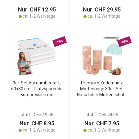
Kunststoff/Metall
Nur CHF 12.95
Nur CHF 29.95
ca. 1-2 Werktage
ca. 1-2 Werktage
-55%
-68%
3er-Set Vakuumbeutel L,
Premium Zedernholz
60x80 cm - Platzsparende
Mottenringe 30er-Set:
Kompression mit
Natürlicher Mottenschutz
Staubsauger -
für Kleiderschrank &
Kleiderbeutel Schutz vor
Garderobe, Passend für
Staub, Falten, Motten,
alle Kleiderbügel
1
1
statt
CHF 19.95
statt
CHF 24.95
Feuchtigkeit & Gerüchen
Nur CHF 8.95
Nur CHF 7.95
ca. 1-2 Werktage
ca. 1-2 Werktage