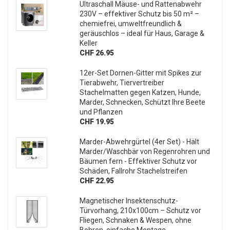
Ultraschall Mäuse- und Rattenabwehr
230V – effektiver Schutz bis 50 m² –
chemiefrei, umweltfreundlich &
geräuschlos – ideal für Haus, Garage &
Keller
CHF 26.95
12er-Set Dornen-Gitter mit Spikes zur
Tierabwehr, Tiervertreiber
Stachelmatten gegen Katzen, Hunde,
Marder, Schnecken, Schützt Ihre Beete
und Pflanzen
CHF 19.95
Marder-Abwehrgürtel (4er Set) - Hält
Marder/Waschbär von Regenrohren und
Bäumen fern - Effektiver Schutz vor
Schäden, Fallrohr Stachelstreifen
CHF 22.95
Magnetischer Insektenschutz-
Türvorhang, 210x100cm – Schutz vor
Fliegen, Schnaken & Wespen, ohne
Bohren, einfache Montage