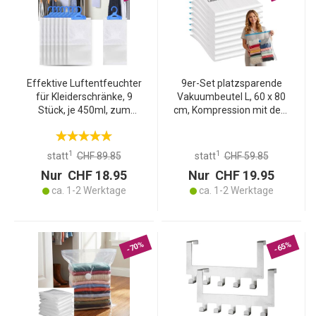
Effektive Luftentfeuchter
9er-Set platzsparende
für Kleiderschränke, 9
Vakuumbeutel L, 60 x 80
Stück, je 450ml, zum
cm, Kompression mit dem
Aufhängen,
Staubsauger,
Schrankentfeuchter
transparente
gegen Schimmel und
Kleiderbeutel ideal für die
1
1
statt
CHF 89.85
statt
CHF 59.85
Gerüche
Reise
Nur CHF 18.95
Nur CHF 19.95
ca. 1-2 Werktage
ca. 1-2 Werktage
-70%
-65%