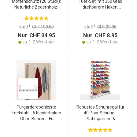
Mottenschutz (20 Stück):
10er-Set, mit 360 Grad
Natürliche Zedernholz-
drehbarem Haken,
Blöcke für Kleiderschrank,
Antirutsch Beschichtung
Küche & Vorratsschrank –
und extra Halter für
effektive Mottenabwehr
Krawatten, Gürtel oder
1
1
statt
CHF 199.50
statt
CHF 29.95
Schals, Platzsparend
Nur CHF 34.95
Nur CHF 8.95
ca. 1-2 Werktage
ca. 1-2 Werktage
Türgarderobenleiste
Robustes Schuhregal für
Edelstahl - 6 Kleiderhaken
40 Paar Schuhe -
- Ohne Bohren - Für
Platzsparend &
Türfalz bis 4 cm Stärke -
Übersichtlich für
Schützt vor Kratzern -
Eingang/Garderobe -
Mobile Garderobe
72x25x140cm -