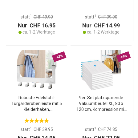
dem Staubsauger,
Staubsauger,
Aufbewahrungssäcke,
Aufbewahrungssäcke
Kleiderbeutel ohne Staub
Saisonkleidung,
1
1
statt
CHF 49.90
statt
CHF 39.90
oder Falten
Bettdecken und Bezüge
Nur CHF 16.95
Nur CHF 14.99
ca. 1-2 Werktage
ca. 1-2 Werktage
-62%
-69%
Robuste Edelstahl-
9er-Set platzsparende
Türgarderobenleiste mit 5
Vakuumbeutel XL, 80 x
Kleiderhaken,
120 cm, Kompression mit
platzsparende
dem Staubsauger,
Aufbewahrung für
Aufbewahrungssäcke,
Jacken, Mäntel,
Kleiderbeutel ohne Staub
1
1
statt
CHF 39.95
statt
CHF 74.85
Handtücher u.v.m.
oder Falten
Nur CHF 14.95
Nur CHF 22.95