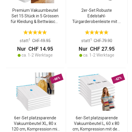
Premium Vakuumbeutel
2er-Set Robuste
Set 15 Stück in 5 Grössen
Edelstahl-
für Kleidung & Bettwäsche
Türgarderobenleiste mit je
– Wiederverwendbare
5 Kleiderhaken,
Platzsparer für Reise &
platzsparende
Schrank – Transparent
Aufbewahrung für
1
1
statt
CHF 49.95
statt
CHF 79.90
Jacken, Mäntel,
Nur CHF 14.95
Nur CHF 27.95
Handtücher u.v.m.
ca. 1-2 Werktage
ca. 1-2 Werktage
-66%
-62%
6er-Set platzsparende
6er-Set platzsparende
Vakuumbeutel XL, 80 x
Vakuumbeutel L, 60 x 80
120 cm, Kompression mit
cm, Kompression mit dem