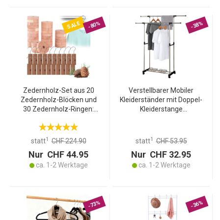
SALE
-80%
-38%
Zedernholz-Set aus 20
Verstellbarer Mobiler
Zedernholz-Blöcken und
Kleiderständer mit Doppel-
30 Zedernholz-Ringen:
Kleiderstange
Natürlicher Mottenschutz
(Chrom/Schwarz):
für Kleiderschrank, Küche
Rollbarer
& Vorratsschrank
Garderobenständer für
1
1
statt
CHF 224.90
statt
CHF 53.95
flexible & platzsparende
Nur CHF 44.95
Nur CHF 32.95
Aufbewahrung
ca. 1-2 Werktage
ca. 1-2 Werktage
-73%
-36%