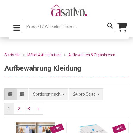
»
»
Startseite
Möbel & Ausstattung
Aufbewahren & Organisieren
Aufbewahrung Kleidung
pro Seite
Sortieren nach
24 pro Seite
1
2
3
»
-78%
-66%