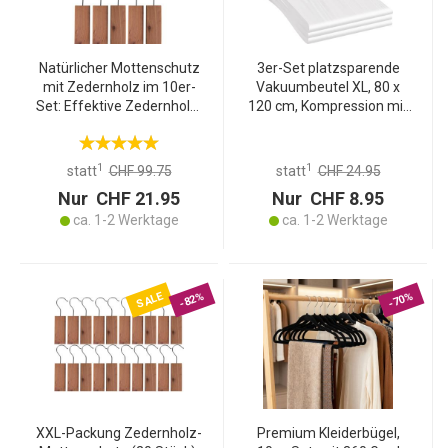
Natürlicher Mottenschutz
3er-Set platzsparende
mit Zedernholz im 10er-
Vakuumbeutel XL, 80 x
Set: Effektive Zedernholz-
120 cm, Kompression mit
Blöcke mit Haken zum
dem Staubsauger,
Schutz für Kleidung und
Aufbewahrungssäcke,
Lebensmittel in Schränken
Kleiderbeutel ohne Staub
1
1
statt
CHF 99.75
statt
CHF 24.95
und Schubladen
oder Falten
Nur CHF 21.95
Nur CHF 8.95
ca. 1-2 Werktage
ca. 1-2 Werktage
SALE
-82%
-70%
XXL-Packung Zedernholz-
Premium Kleiderbügel,