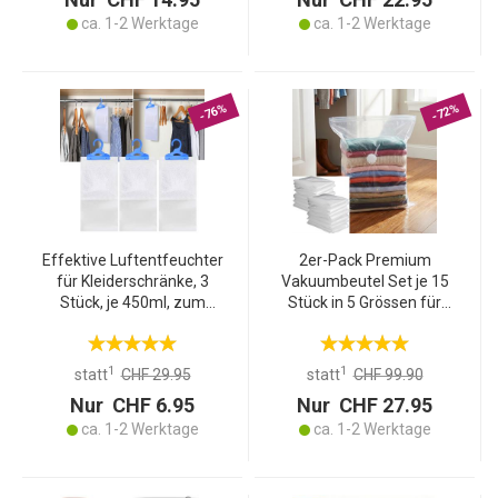
ca. 1-2 Werktage
ca. 1-2 Werktage
-76%
-72%
Effektive Luftentfeuchter
2er-Pack Premium
für Kleiderschränke, 3
Vakuumbeutel Set je 15
Stück, je 450ml, zum
Stück in 5 Grössen für
Aufhängen,
Kleidung & Bettwäsche –
Schrankentfeuchter
Wiederverwendbare
gegen Schimmel und
Platzsparer für Reise &
1
1
statt
CHF 29.95
statt
CHF 99.90
Gerüche
Schrank – Transparent
Nur CHF 6.95
Nur CHF 27.95
ca. 1-2 Werktage
ca. 1-2 Werktage