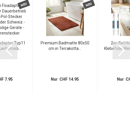
NEU
NEU
adapter Typ11
Premium Badmatte 80x50
2er-Set H
uerbetrieb...
cm in Terrakotta...
Klebefolie Wei
F 7.95
Nur CHF 14.95
Nur CH