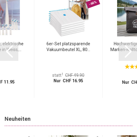
-66%
 elektrische
6er-Set platzsparende
Hochwertig
in Weiss,...
Vakuumbeutel XL, 80...
Marken-Rollto
1
statt
CHF 49.90
Nur CHF 16.95
F 11.95
Nur CH
Neuheiten