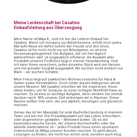
Meine Leidenschaft bei Casativo
Einkaufsleitung aus Überzeugung
Mein Name ist Maja K., und ich bin die Leiterin Einkauf bei
Casativo. Wenn ich morgens zur Arbeit komme, erfüllt mich jedes
Mal aufs Neue ein tiefes Gefühl der Freude und des Sinns.
Casativo ist für mich nicht nur ein Arbeitgeber, es ist eine
Herzensangelegenheit. Die Aufgabe, die ich hier täglich
wahrnehmen darf, ist unglaublich erfüllend: die Auswahl aller
Produkte unseres Portfolios liegt in meiner Verantwortung. Und
ich kann Ihnen versichern, jedes einzelne Stück wird von Herzen
und mit grösster Sorgfalt ausgewählt. Wir suchen nicht einfach nur
Ware – wir suchen Schätze.
Mein Fokus liegt auf praktischen Wohnaccessoires für Haus &
Garten sowie Heimtextilien. Doch hinter diesen Kategorien steckt
unsere Mission: Mit Casativo möchten wir Sie inspirieren, Ihnen
Ideen bieten, um Ihr Zuhause zu einer richtigen Wohlfühl-Oase zu
machen. Es ist eine so wichtige Aufgabe, denn denken Sie einmal
darüber nach: 90% unserer Zeit verbringen wir in Räumen. Diese
Räume sollten Orte sein, die uns stärken, beruhigen und glücklich
machen.
Genau das ist der Massstab für jede Kaufentscheidung in meinem
Team und bei mir. Die Produktauswahl soll das Leben erleichtern
oder angenehmer gestalten – Mehrwert bieten. Ob es die
besonders weiche Decke, der clevere Küchenhelfer oder die
stilvolle Gartenlaterne ist – jedes Produkt muss einen spürbaren
Unterschied im Alltag unserer Kunden machen. Es geht darum,
Lösungen zu finden, die nicht nur schön sind, sondern auch klug