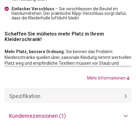
Einfacher Verschluss
– Sie verschliessen die Beutel im
Handumdrehen. Der praktische Klipp-Verschluss sorgt dafür,
dass die Kleiderhülle luftdicht bleibt
Schaffen Sie mühelos mehr Platz in Ihrem
Kleiderschrank!
Mehr Platz, bessere Ordnung:
Sie kennen das Problem:
Kleiderschränke quellen über, saisonale Kleidung nimmt wertvollen
Platz weg und empfindliche Textilien müssen vor Staub und
Feuchtigkeit geschützt werden. Herkömmliche
Aufbewahrungslösungen sind oft unpraktisch und bieten nicht
Mehr Informationen
den gewünschten Raumgewinn. Die Vakuum-Beutel mit
integriertem Haken sind die perfekte Lösung, um dieses Dilemma
zu lösen. Sie ermöglichen es Ihnen, das Volumen Ihrer Textilien um
Spezifikation
bis zu 75% zu reduzieren, während Ihre Kleidung gleichzeitig
optimal vor äusseren Einflüssen geschützt wird. Schaffen Sie
Ordnung, gewinnen Sie wertvollen Platz und bewahren Sie Ihre
Kleidung frisch und geschützt auf – ganz einfach und effektiv!
Kundenrezensionen (1)