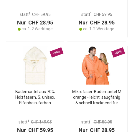
saugfähig & schnell
trocknend - Ideal für Sport,
trocknend – ideal für
Reise, Schwimmbad &
Sport, Sauna, Reise,
Sauna - 80% Polyester,
1
1
statt
CHF 59.95
statt
CHF 59.95
Schwimmbad
20% Polyamid
Nur CHF 28.95
Nur CHF 28.95
ca. 1-2 Werktage
ca. 1-2 Werktage
-60%
-51%
Bademantel aus 70%
Mikrofaser-Bademantel M
Holzfasern, S, unisex,
orange - leicht, saugfähig
Elfenbein-farben
& schnell trocknend für
Sport, Reise,
Schwimmbad & Sauna -
80% Polyester, 20%
1
1
statt
CHF 149.95
statt
CHF 59.95
Polyamid, mit Kapuze
Nur CHF 59.95
Nur CHF 28.95