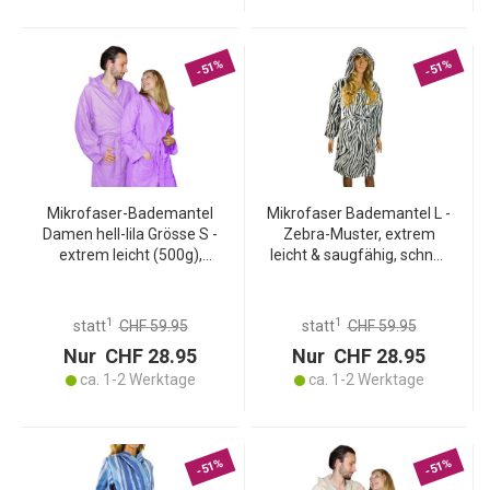
-51%
-51%
Mikrofaser-Bademantel
Mikrofaser Bademantel L -
Damen hell-lila Grösse S -
Zebra-Muster, extrem
extrem leicht (500g),
leicht & saugfähig, schnell
saugfähig,
trocknend - 80% Polyester,
schnelltrocknend - mit
20% Polyamid, 500g,
Kapuze, 80% Polyester,
waschbar
1
1
statt
CHF 59.95
statt
CHF 59.95
20% Polyamid
Nur CHF 28.95
Nur CHF 28.95
ca. 1-2 Werktage
ca. 1-2 Werktage
-51%
-51%