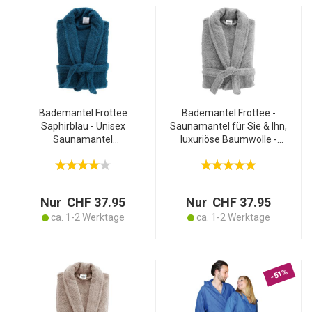
Bademantel Frottee
Bademantel Frottee -
Saphirblau - Unisex
Saunamantel für Sie & Ihn,
Saunamantel
luxuriöse Baumwolle -
Einheitsgrösse für Sie &
grau, Einheitsgrösse mit
Ihn - 100% Baumwolle -
verstellbarer Taille - weich,
Weich, flauschig,
flauschig & saugstark
saugstark &
Nur CHF 37.95
Nur CHF 37.95
hautfreundlich
ca. 1-2 Werktage
ca. 1-2 Werktage
-51%