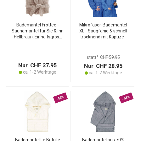
Bademantel Frottee -
Mikrofaser-Bademantel
Saunamantel für Sie & Ihn
XL - Saugfähig & schnell
- Hellbraun, Einheitsgrösse
trocknend mit Kapuze -
- Weiche Baumwolle,
80% Polyester, 20%
Saugstark, Hautfreundlich,
Polyamid, blau, 500g, 30°
Kragen, Taschen,
waschbar, inkl.
1
statt
CHF 59.95
verstellbar
Mikrofasertasche
Nur CHF 37.95
Nur CHF 28.95
ca. 1-2 Werktage
ca. 1-2 Werktage
-53%
-53%
Bademantel Le Betulle
Bademantel aus 70%