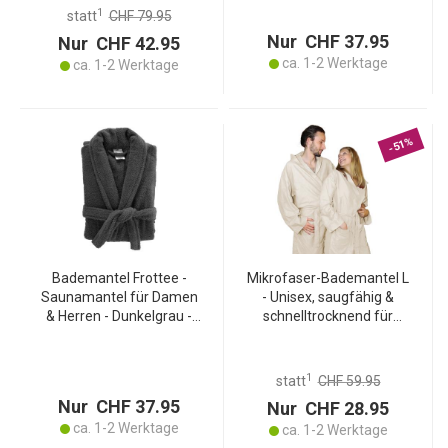
Maschinenwaschbar bis
Hautfreundlich -
1
statt
CHF 79.95
60° - Strahlend-weiss
Saugstark &
Nur CHF 37.95
Nur CHF 42.95
schnelltrocknend
ca. 1-2 Werktage
ca. 1-2 Werktage
-51%
Bademantel Frottee -
Mikrofaser-Bademantel L
Saunamantel für Damen
- Unisex, saugfähig &
& Herren - Dunkelgrau -
schnelltrocknend für
Einheitsgrösse mit
Sport, Reise, Sauna -
verstellbarer Taille - 100%
Creme, 80% Polyester,
Baumwolle - Weich,
20% Polyamid, 500g,
1
statt
CHF 59.95
flauschig & saugstark
waschbar
Nur CHF 37.95
Nur CHF 28.95
ca. 1-2 Werktage
ca. 1-2 Werktage