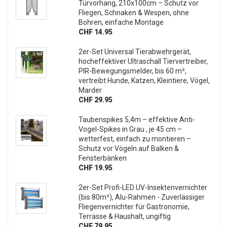
Türvorhang, 210x100cm – Schutz vor
Fliegen, Schnaken & Wespen, ohne
Bohren, einfache Montage
CHF 14.95
2er-Set Universal Tierabwehrgerät,
hocheffektiver Ultraschall Tiervertreiber,
PIR-Bewegungsmelder, bis 60 m²,
vertreibt Hunde, Katzen, Kleintiere, Vögel,
Marder
CHF 29.95
Taubenspikes 5,4m – effektive Anti-
Vogel-Spikes in Grau , je 45 cm –
wetterfest, einfach zu montieren –
Schutz vor Vögeln auf Balken &
Fensterbänken
CHF 19.95
2er-Set Profi-LED UV-Insektenvernichter
(bis 80m²), Alu-Rahmen - Zuverlässiger
Fliegenvernichter für Gastronomie,
Terrasse & Haushalt, ungiftig
CHF 79.95