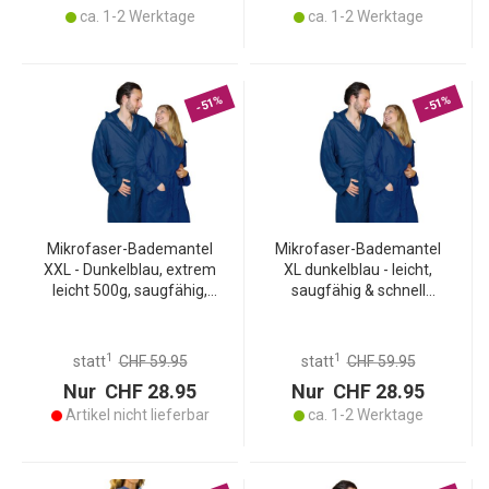
ca. 1-2 Werktage
ca. 1-2 Werktage
-51%
-51%
Mikrofaser-Bademantel
Mikrofaser-Bademantel
XXL - Dunkelblau, extrem
XL dunkelblau - leicht,
leicht 500g, saugfähig,
saugfähig & schnell
schnell trocknend - Ideal
trocknend - mit Kapuze
für Sport, Reise, Sauna -
für Sport, Reise, Sauna -
80% Polyester, 20%
80% Polyester, 20%
1
1
statt
CHF 59.95
statt
CHF 59.95
Polyamid
Polyamid - 500g
Nur CHF 28.95
Nur CHF 28.95
Artikel nicht lieferbar
ca. 1-2 Werktage