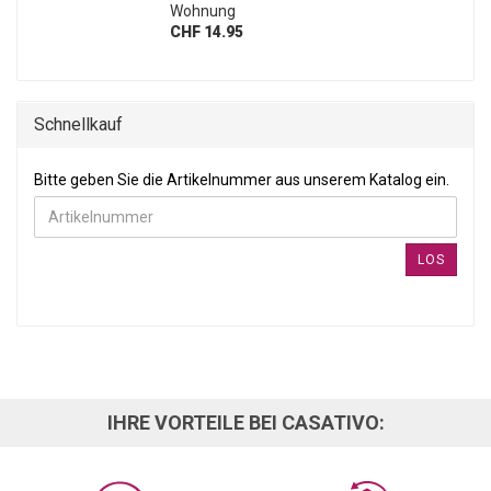
Wohnung
CHF 14.95
Schnellkauf
BITTE GEBEN SIE DIE ARTIKELNUMMER AUS UNSEREM KATALOG
Bitte geben Sie die Artikelnummer aus unserem Katalog ein.
LOS
IHRE VORTEILE BEI CASATIVO: