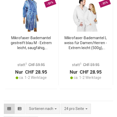
-51%
-51%
Mikrofaser-Bademantel
Mikrofaser-Bademantel L
gestreift blau M - Extrem
weiss für Damen/Herren -
leicht, saugfähig,
Extrem leicht (500g),
schnelltrocknend - 80%
flauschig, saugfähig &
Polyester, 20% Polyamid,
schnelltrocknend - Ideal
500g, waschbar bei 30°
für Sport, Reise, Sauna,
1
1
statt
CHF 59.95
statt
CHF 59.95
Schwimmbad - Kapuze
Nur CHF 28.95
Nur CHF 28.95
ca. 1-2 Werktage
ca. 1-2 Werktage
pro Seite
Sortieren nach
24 pro Seite