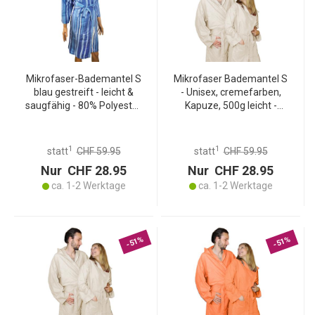
Mikrofaser-Bademantel S
Mikrofaser Bademantel S
blau gestreift - leicht &
- Unisex, cremefarben,
saugfähig - 80% Polyester,
Kapuze, 500g leicht -
20% Polyamid - 500g,
Saugfähig,
waschbar - ideal für Sport,
schnelltrocknend,
Reise, Sauna
waschbar - Ideal für Sport,
1
1
statt
CHF 59.95
statt
CHF 59.95
Reise, Sauna,
Nur CHF 28.95
Nur CHF 28.95
Schwimmbad
ca. 1-2 Werktage
ca. 1-2 Werktage
-51%
-51%