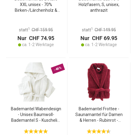
XXL unisex - 70%
Holzfasern, S, unisex,
Birken-/Lärchenholz &
anthrazit
30% Baumwolle -
Elfenbein - OEKO-TEX
zertifiziert - Patentiert -
1
1
statt
CHF 159.95
statt
CHF 149.95
500g/m²
Nur CHF 74.95
Nur CHF 69.95
ca. 1-2 Werktage
ca. 1-2 Werktage
-46%
Bademantel Wabendesign
Bademantel Frottee -
- Unisex Baumwoll-
Saunamantel für Damen
Bademantel S - Kuschelig,
& Herren - Rubinrot -
weich & wärmend -
Einheitsgrösse - Weiche
Saugfähig & massierend -
Baumwolle -