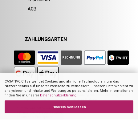
AGB
ZAHLUNGSARTEN
CASATIVO.CH verwendet Cookies und ähnliche Technologien, um das
Nutzererlebnis auf unserer Webseite zu verbessern, unseren Datenverkehr zu
analysieren und Inhalte und Werbung zu personalisieren. Mehr Informationen
Nicht alle Abbildungen im Online-Shop stellen das angebotene Produkt zwingend
dar. Sie dienen zur Visualisierung der Beschreibung oder als Orientierung. Dies
finden Sie in unserer
Datenschutzerklärung
.
gilt hauptsächlich für Abbildungen mit mehreren Produkten.
Hinweis schliessen
1
Empfohlener VK des europ. Lieferanten
2
Ehemaliger Preis von Casativo
3
Summe der Einzelpreise
4
UVP des Herstellers