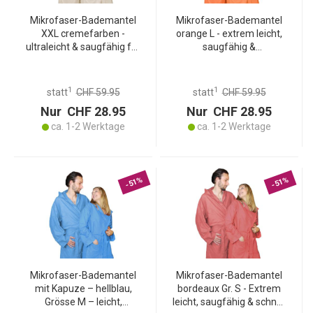
Mikrofaser-Bademantel
Mikrofaser-Bademantel
XXL cremefarben -
orange L - extrem leicht,
ultraleicht & saugfähig für
saugfähig &
Sport, Reise, Sauna -
schnelltrocknend - mit
schnell trocknend - 80%
Kapuze & Tasche - ideal
Polyester, 20% Polyamid
für Sport, Reise, Sauna,
1
1
statt
CHF 59.95
statt
CHF 59.95
Schwimmbad - 500g
Nur CHF 28.95
Nur CHF 28.95
ca. 1-2 Werktage
ca. 1-2 Werktage
-51%
-51%
Mikrofaser-Bademantel
Mikrofaser-Bademantel
mit Kapuze – hellblau,
bordeaux Gr. S - Extrem
Grösse M – leicht,
leicht, saugfähig & schnell