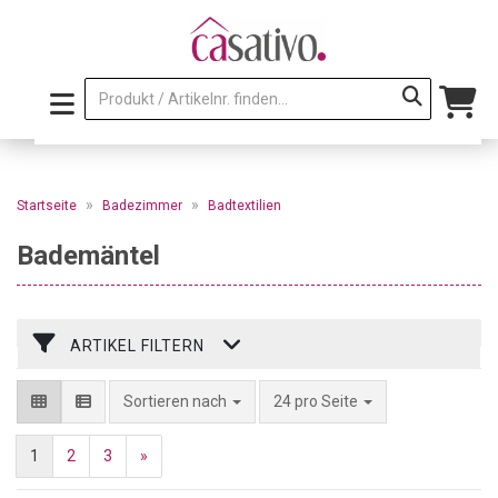
»
»
Startseite
Badezimmer
Badtextilien
Bademäntel
ARTIKEL FILTERN
pro Seite
Sortieren nach
24 pro Seite
1
2
3
»