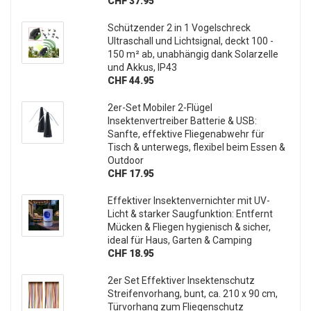
CHF 37.95
Schützender 2 in 1 Vogelschreck
Ultraschall und Lichtsignal, deckt 100 -
150 m² ab, unabhängig dank Solarzelle
und Akkus, IP43
CHF 44.95
2er-Set Mobiler 2-Flügel
Insektenvertreiber Batterie & USB:
Sanfte, effektive Fliegenabwehr für
Tisch & unterwegs, flexibel beim Essen &
Outdoor
CHF 17.95
Effektiver Insektenvernichter mit UV-
Licht & starker Saugfunktion: Entfernt
Mücken & Fliegen hygienisch & sicher,
ideal für Haus, Garten & Camping
CHF 18.95
2er Set Effektiver Insektenschutz
Streifenvorhang, bunt, ca. 210 x 90 cm,
Türvorhang zum Fliegenschutz