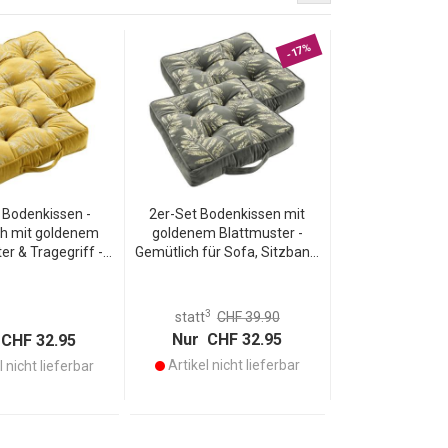
-17%
 Bodenkissen -
2er-Set Bodenkissen mit
h mit goldenem
goldenem Blattmuster -
er & Tragegriff -
Gemütlich für Sofa, Sitzbank,
umwolle, gelb,
Sessel - 100% Baumwolle -
cm - Robust &
Dunkelgrün - 40x40x8 cm -
tig für Zuhause
Mit Tragegriff
3
statt
CHF 39.90
Nur CHF 32.95
CHF 32.95
Artikel nicht lieferbar
 nicht lieferbar