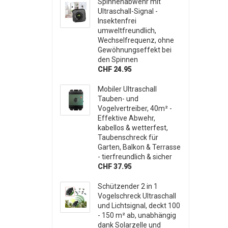
Spinnenabwehr mit
Ultraschall-Signal -
Insektenfrei
umweltfreundlich,
Wechselfrequenz, ohne
Gewöhnungseffekt bei
den Spinnen
CHF 24.95
Mobiler Ultraschall
Tauben- und
Vogelvertreiber, 40m² -
Effektive Abwehr,
kabellos & wetterfest,
Taubenschreck für
Garten, Balkon & Terrasse
- tierfreundlich & sicher
CHF 37.95
Schützender 2 in 1
Vogelschreck Ultraschall
und Lichtsignal, deckt 100
- 150 m² ab, unabhängig
dank Solarzelle und