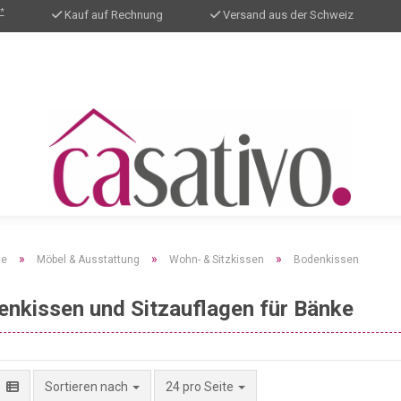
*
Kauf auf Rechnung
Versand aus der Schweiz
»
»
»
te
Möbel & Ausstattung
Wohn- & Sitzkissen
Bodenkissen
enkissen und Sitzauflagen für Bänke
pro Seite
Sortieren nach
24 pro Seite