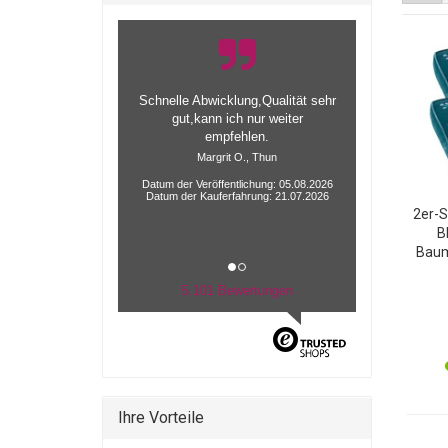
alles gut funktioniert mit der
alieferung
Datum der Veröffentlichung: 04.08.2026
Datum der Kauferfahrung: 20.07.2026
2er-S
B
Baum
40
Sitz
5.101 Bewertungen
Ses
Ihre Vorteile