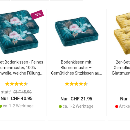
-10%
et Bodenkissen - Feines
Bodenkissen mit
2er-Set
lumenmuster, 100%
Blumenmuster –
Gemütlic
wolle, weiche Füllung -
Gemütliches Sitzkissen aus
Blattmust
x40x8 cm - Für Sofa,
100% Baumwolle – 40x40x8
100% Ba
bänke, Schaukelstühle,
cm – Ideal für Sofa,
40x40x8
sel - Robust & bequem
Terrasse, Sitzbänke & Sessel
vielsei
3
statt
CHF 45.90
Nur CHF 40.95
Nur CHF 21.95
Nur 
ca. 1-2 Werktage
ca. 1-2 Werktage
Artikel