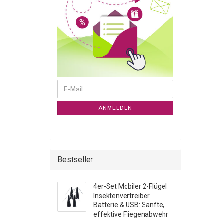
WEITER ZUR NEWSLETTER-ANMELDUNG
E-Mail
ANMELDEN
Bestseller
4er-Set Mobiler 2-Flügel
Insektenvertreiber
Batterie & USB: Sanfte,
effektive Fliegenabwehr