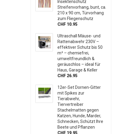
Insektenschutz
Streifenvorhang, bunt, ca.
210 x 90 cm, Türvorhang
zum Fliegenschutz
CHF 10.95
Ultraschall Mäuse- und
Rattenabwehr 230V –
effektiver Schutz bis 50
m² – chemiefrei,
umweltfreundlich &
geräuschlos – ideal für
Haus, Garage & Keller
CHF 26.95
12er-Set Dornen-Gitter
mit Spikes zur
Tierabwehr,
Tiervertreiber
Stachelmatten gegen
Katzen, Hunde, Marder,
Schnecken, Schützt Ihre
Beete und Pflanzen
CHF 19.95