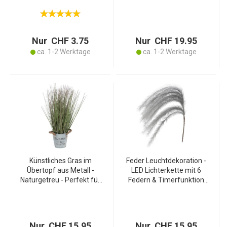
Kunstpflanze für Innen &
pflegeleicht - Ideal für
Aussenbereich - Langlebig
dunkle Räume & Reisende
- Kunststoff/Metall-Draht
- 38x14cm -
biegsam
PVC/PE/Baumwolle
Nur CHF 3.75
Nur CHF 19.95
ca. 1-2 Werktage
ca. 1-2 Werktage
Künstliches Gras im
Feder Leuchtdekoration -
Übertopf aus Metall -
LED Lichterkette mit 6
Naturgetreu - Perfekt für
Federn & Timerfunktion
Wohnwagen
für gemütliche Abende -
Ferienwohnung Camper -
130 cm lang - Grau -
Dekorative Kunstpflanze
Batteriebetrieben, 20
Grün - 35 x 42 cm
warm-weisse LEDs
Nur CHF 15.95
Nur CHF 15.95