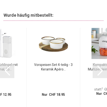
Wurde häufig mitbestellt:
rklingel mit
Vorspeisen Set 4-teilig - 3
Kompakte
al, 35...
Keramik Apéro...
Multizerklein
1
statt
C
Nur CH
F 12.95
Nur CHF 18.95