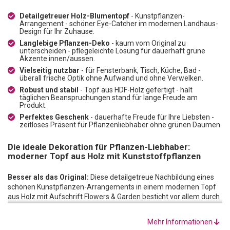
Detailgetreuer Holz-Blumentopf
- Kunstpflanzen-
Arrangement - schöner Eye-Catcher im modernen Landhaus-
Design für Ihr Zuhause.
Langlebige Pflanzen-Deko
- kaum vom Original zu
unterscheiden - pflegeleichte Lösung für dauerhaft grüne
Akzente innen/aussen.
Vielseitig nutzbar
- für Fensterbank, Tisch, Küche, Bad -
überall frische Optik ohne Aufwand und ohne Verwelken.
Robust und stabil
- Topf aus HDF-Holz gefertigt - hält
täglichen Beanspruchungen stand für lange Freude am
Produkt.
Perfektes Geschenk
- dauerhafte Freude für Ihre Liebsten -
zeitloses Präsent für Pflanzenliebhaber ohne grünen Daumen.
Die ideale Dekoration für Pflanzen-Liebhaber:
moderner Topf aus Holz mit Kunststoffpflanzen
Besser als das Original:
Diese detailgetreue Nachbildung eines
schönen Kunstpflanzen-Arrangements in einem modernen Topf
aus Holz mit Aufschrift Flowers & Garden besticht vor allem durch
ihr fein herausgearbeitetes Aussehen - mit viel Liebe zum Detail
der Natur exakt nachempfunden ist sie kaum vom Original zu
Mehr Informationen
unterscheiden. Hochwertig verarbeitet und in einem Topf