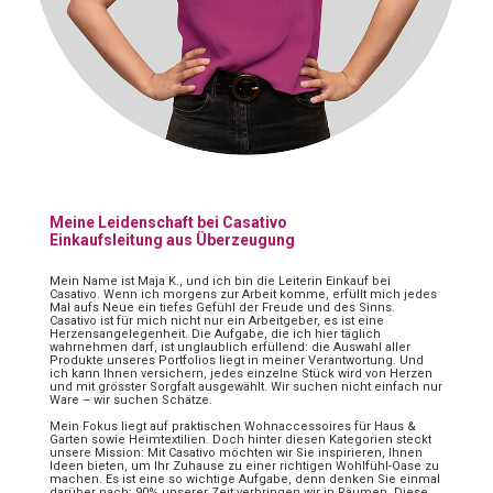
Meine Leidenschaft bei Casativo
Einkaufsleitung aus Überzeugung
Mein Name ist Maja K., und ich bin die Leiterin Einkauf bei
Casativo. Wenn ich morgens zur Arbeit komme, erfüllt mich jedes
Mal aufs Neue ein tiefes Gefühl der Freude und des Sinns.
Casativo ist für mich nicht nur ein Arbeitgeber, es ist eine
Herzensangelegenheit. Die Aufgabe, die ich hier täglich
wahrnehmen darf, ist unglaublich erfüllend: die Auswahl aller
Produkte unseres Portfolios liegt in meiner Verantwortung. Und
ich kann Ihnen versichern, jedes einzelne Stück wird von Herzen
und mit grösster Sorgfalt ausgewählt. Wir suchen nicht einfach nur
Ware – wir suchen Schätze.
Mein Fokus liegt auf praktischen Wohnaccessoires für Haus &
Garten sowie Heimtextilien. Doch hinter diesen Kategorien steckt
unsere Mission: Mit Casativo möchten wir Sie inspirieren, Ihnen
Ideen bieten, um Ihr Zuhause zu einer richtigen Wohlfühl-Oase zu
machen. Es ist eine so wichtige Aufgabe, denn denken Sie einmal
darüber nach: 90% unserer Zeit verbringen wir in Räumen. Diese