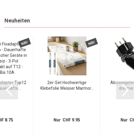
Neuheiten
NEU
NEU
adapter Typ12
2er-Set Hochwertige
Abzweigstec
uerhafte...
Klebefolie Weisser Marmor...
drehbar 
F 8.75
Nur CHF 9.95
Nur CH