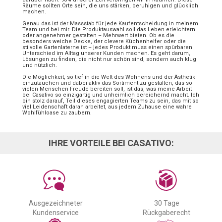
Räume sollten Orte sein, die uns stärken, beruhigen und glücklich
machen.
Genau das ist der Massstab für jede Kaufentscheidung in meinem
Team und bei mir. Die Produktauswahl soll das Leben erleichtern
oder angenehmer gestalten – Mehrwert bieten. Ob es die
besonders weiche Decke, der clevere Küchenhelfer oder die
stilvolle Gartenlaterne ist – jedes Produkt muss einen spürbaren
Unterschied im Alltag unserer Kunden machen. Es geht darum,
Lösungen zu finden, die nicht nur schön sind, sondern auch klug
und nützlich.
Die Möglichkeit, so tief in die Welt des Wohnens und der Ästhetik
einzutauchen und dabei aktiv das Sortiment zu gestalten, das so
vielen Menschen Freude bereiten soll, ist das, was meine Arbeit
bei Casativo so einzigartig und unheimlich bereichernd macht. Ich
bin stolz darauf, Teil dieses engagierten Teams zu sein, das mit so
viel Leidenschaft daran arbeitet, aus jedem Zuhause eine wahre
Wohlfühloase zu zaubern.
IHRE VORTEILE BEI CASATIVO:
Ausgezeichneter
30 Tage
Kundenservice
Rückgaberecht