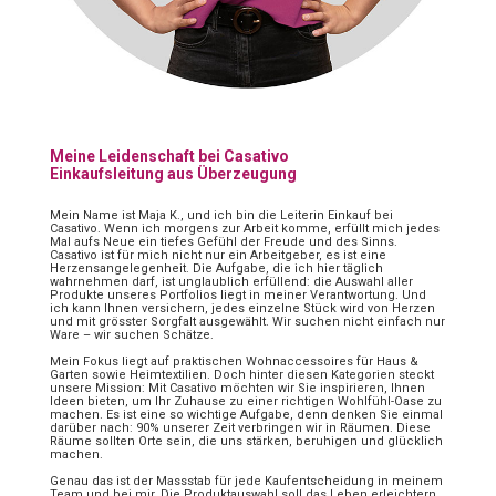
Meine Leidenschaft bei Casativo
Einkaufsleitung aus Überzeugung
Mein Name ist Maja K., und ich bin die Leiterin Einkauf bei
Casativo. Wenn ich morgens zur Arbeit komme, erfüllt mich jedes
Mal aufs Neue ein tiefes Gefühl der Freude und des Sinns.
Casativo ist für mich nicht nur ein Arbeitgeber, es ist eine
Herzensangelegenheit. Die Aufgabe, die ich hier täglich
wahrnehmen darf, ist unglaublich erfüllend: die Auswahl aller
Produkte unseres Portfolios liegt in meiner Verantwortung. Und
ich kann Ihnen versichern, jedes einzelne Stück wird von Herzen
und mit grösster Sorgfalt ausgewählt. Wir suchen nicht einfach nur
Ware – wir suchen Schätze.
Mein Fokus liegt auf praktischen Wohnaccessoires für Haus &
Garten sowie Heimtextilien. Doch hinter diesen Kategorien steckt
unsere Mission: Mit Casativo möchten wir Sie inspirieren, Ihnen
Ideen bieten, um Ihr Zuhause zu einer richtigen Wohlfühl-Oase zu
machen. Es ist eine so wichtige Aufgabe, denn denken Sie einmal
darüber nach: 90% unserer Zeit verbringen wir in Räumen. Diese
Räume sollten Orte sein, die uns stärken, beruhigen und glücklich
machen.
Genau das ist der Massstab für jede Kaufentscheidung in meinem
Team und bei mir. Die Produktauswahl soll das Leben erleichtern