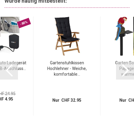
Wurde häufig mitbestellt:
bieten. Lassen Sie sich von der Kombination aus Funktionalität und
Ästhetik überzeugen und bringen Sie Ihre Zimmerpflanzen zum
Strahlen.
-80%
uto Ladegerät
Gartenstuhlkissen
Garten So
B-Anschluss...
Hochlehner - Weiche,
Papagei
komfortable...
warmwe
HF 24.95
F 4.95
Nur CHF 32.95
Nur CH