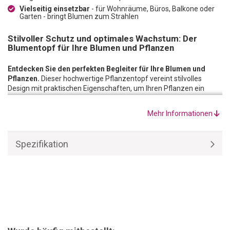
Vielseitig einsetzbar
- für Wohnräume, Büros, Balkone oder
Garten - bringt Blumen zum Strahlen
Stilvoller Schutz und optimales Wachstum: Der
Blumentopf für Ihre Blumen und Pflanzen
Entdecken Sie den perfekten Begleiter für Ihre Blumen und
Pflanzen.
Dieser hochwertige Pflanzentopf vereint stilvolles
Design mit praktischen Eigenschaften, um Ihren Pflanzen ein
optimales Zuhause zu bieten.
Der Blumentopf ist aus robustem und langlebigem Material
Mehr Informationen
gefertigt
, das dafür sorgt, dass Ihre Pflanzen sicher und
geschützt sind. Dank seiner widerstandsfähigen Beschaffenheit
gewährleistet der Blumentopf eine langfristige Nutzung im Innen-
Spezifikation
und Aussenbereich
Mit einer formschönen und zeitlosen Gestaltung fügt sich dieser
Blumentopf
nahtlos in jede Inneneinrichtung
ein. Ob in
Wohnräumen, Büros oder sogar auf Balkonen – der Blumentopf
verleiht Ihren Pflanzen einen eleganten Rahmen und sorgt für ein
harmonisches Gesamtbild.
Vertrauen Sie auf die Qualität und das elegante Design des
Blumentopfs
, um Ihren Pflanzen eine optimale Umgebung zu