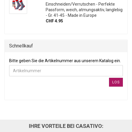
Einschneiden/Verrutschen - Perfekte
Passform, weich, atmungsaktiv, langlebig
- Gr. 41-45 - Made in Europe
CHF 4.95
Schnellkauf
BITTE GEBEN SIE DIE ARTIKELNUMMER AUS UNSEREM KATALOG
Bitte geben Sie die Artikelnummer aus unserem Katalog ein.
LOS
IHRE VORTEILE BEI CASATIVO: