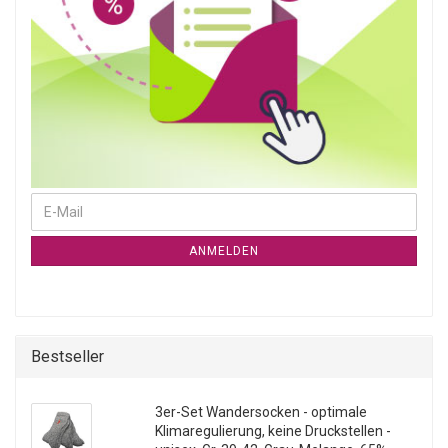
WEITER ZUR NEWSLETTER-ANMELDUNG
E-Mail
ANMELDEN
Bestseller
3er-Set Wandersocken - optimale
Klimaregulierung, keine Druckstellen -