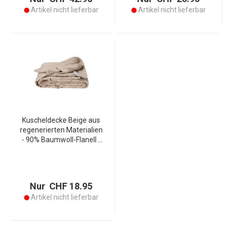
Optik
Artikel nicht lieferbar
Artikel nicht lieferbar
Kuscheldecke Beige aus
regenerierten Materialien
- 90% Baumwoll-Flanell -
Gemütliches Elch-Muster
135x180cm - Weiche
Decke - Italienische
Produktion
Nur CHF 18.95
Artikel nicht lieferbar