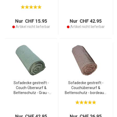
Baumwolle 20% Polyester
gemütliche Abende -
- Ideal für Sofa, Bett,
255x260 cm, Bordeaux -
Terrasse - Geschenk
80% Baumwolle, 20%
Polyester - Leicht & warm
Nur CHF 15.95
Nur CHF 42.95
Artikel nicht lieferbar
Artikel nicht lieferbar
Sofadecke gestreift -
Sofadecke gestreift -
Couch-Überwurf &
Couchüberwurf &
Bettenschutz - Grau -
Bettenschutz - bordeaux,
255x260 cm - 80%
160x260cm - 80%
Baumwolle/20% Polyester
Baumwolle/20% Polyester
- Leicht & warm - Ideales
- leichte, angenehme
Geschenk
Wohndecke mit Streifen-
Nur CHF 42.95
Nur CHF 26.95