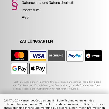
Datenschutz und Datensicherheit
Impressum
AGB
ZAHLUNGSARTEN
Nicht alle Abbildungen im Online-Shop stellen das angebotene Produkt zwingend
dar. Sie dienen zur Visualisierung der Beschreibung oder als Orientierung. Dies
gilt hauptsächlich für Abbildungen mit mehreren Produkten.
1
Empfohlener VK des europ. Lieferanten
2
Ehemaliger Preis von Casativo
CASATIVO.CH verwendet Cookies und ähnliche Technologien, um das
3
Summe der Einzelpreise
Nutzererlebnis auf unserer Webseite zu verbessern, unseren Datenverkehr zu
4
UVP des Herstellers
analysieren und Inhalte und Werbung zu personalisieren. Mehr Informationen