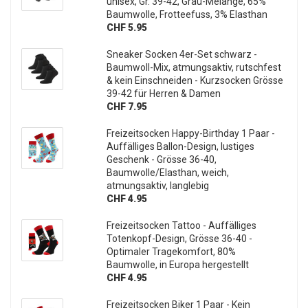
unisex, Gr. 39-42, Grau-Melange, 65%
Baumwolle, Frotteefuss, 3% Elasthan
CHF 5.95
Sneaker Socken 4er-Set schwarz -
Baumwoll-Mix, atmungsaktiv, rutschfest
& kein Einschneiden - Kurzsocken Grösse
39-42 für Herren & Damen
CHF 7.95
Freizeitsocken Happy-Birthday 1 Paar -
Auffälliges Ballon-Design, lustiges
Geschenk - Grösse 36-40,
Baumwolle/Elasthan, weich,
atmungsaktiv, langlebig
CHF 4.95
Freizeitsocken Tattoo - Auffälliges
Totenkopf-Design, Grösse 36-40 -
Optimaler Tragekomfort, 80%
Baumwolle, in Europa hergestellt
CHF 4.95
Freizeitsocken Biker 1 Paar - Kein