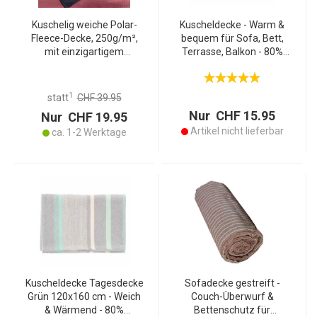
Kuschelig weiche Polar-
Kuscheldecke - Warm &
Fleece-Decke, 250g/m²,
bequem für Sofa, Bett,
mit einzigartigem
Terrasse, Balkon - 80%
Sticklogo. Warm & leicht,
Baumwolle, 20%
ideal für Sofa & Bett.
Polyester,
Premium-Decke für
beige/grau/gestreift -
1
statt
CHF 39.95
Komfort
120x160cm
Nur CHF 15.95
Nur CHF 19.95
Artikel nicht lieferbar
ca. 1-2 Werktage
Kuscheldecke Tagesdecke
Sofadecke gestreift -
Grün 120x160 cm - Weich
Couch-Überwurf &
& Wärmend - 80%
Bettenschutz für