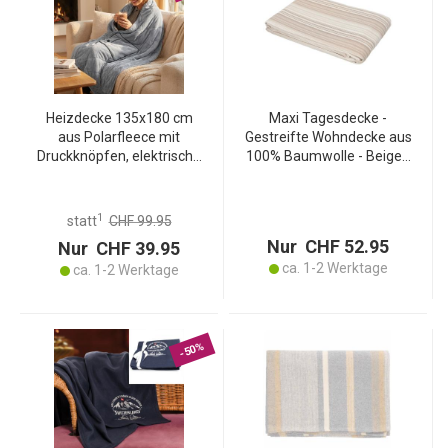
Heizdecke 135x180 cm
Maxi Tagesdecke -
aus Polarfleece mit
Gestreifte Wohndecke aus
Druckknöpfen, elektrische
100% Baumwolle - Beige -
Wärmedecke mit 3
300x260 cm -
Stufen, auch als
Hautfreundlich &
Heizkissen nutzbar,
Pflegeleicht - Ideal für Bett
1
statt
CHF 99.95
kuschelweiche
& Sofa
Nur CHF 52.95
Nur CHF 39.95
Kuscheldecke
ca. 1-2 Werktage
ca. 1-2 Werktage
-50%