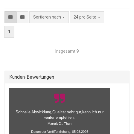
pro Seite
Sortieren nach
24 pro Seite
1
Insgesamt
9
Kunden-Bewertungen
Schnelle Abwicklung,Qualität sehr gut,kann ich nur
weiter empfehlen.
Margrit O., Thun
Datum der Veröffentlichung: 05.08.2026