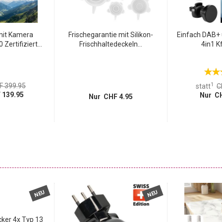
mit Kamera
Frischegarantie mit Silikon-
Einfach DAB+ 
ertifiziert...
Frischhaltedeckeln...
4in1 K
1
F 399.95
statt
C
 139.95
Nur CH
Nur CHF 4.95
NEU
NEU