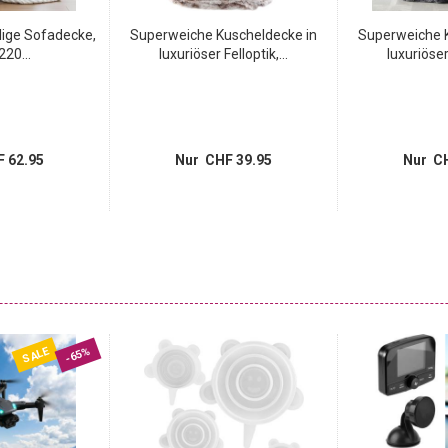
lige Sofadecke,
Superweiche Kuscheldecke in
Superweiche 
220...
luxuriöser Felloptik,...
luxuriöser 
 62.95
Nur CHF 39.95
Nur CH
SALE
-65%