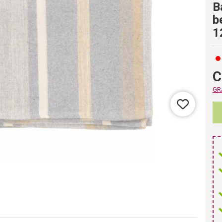
B
b
1
C
GRA