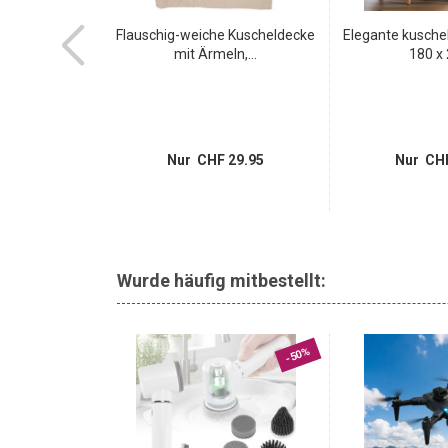
 beige -
Flauschig-weiche Kuscheldecke
Elegante kusche
e weich &
mit Ärmeln,...
180 x 
g...
13.95
Nur CHF 29.95
Nur CHF
Wurde häufig mitbestellt:
-65%
-50%