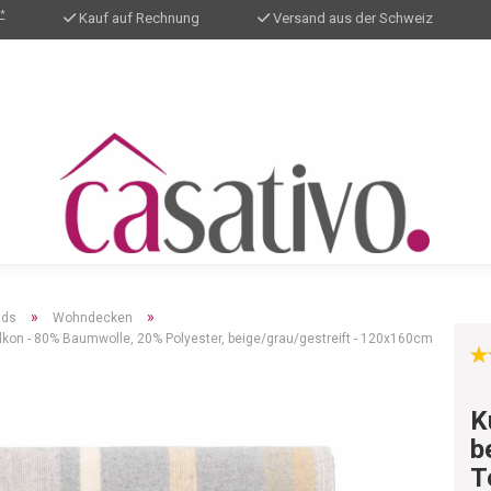
*
Kauf auf Rechnung
Versand aus der Schweiz
»
»
ids
Wohndecken
lkon - 80% Baumwolle, 20% Polyester, beige/grau/gestreift - 120x160cm
K
b
T