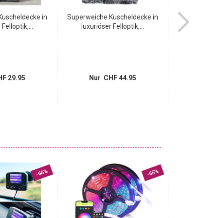
Kuscheldecke in
Superweiche Kuscheldecke in
Kuschelig
Felloptik,...
luxuriöser Felloptik,...
luxuriöse
F 29.95
Nur CHF 44.95
Nur 
-66%
-65%