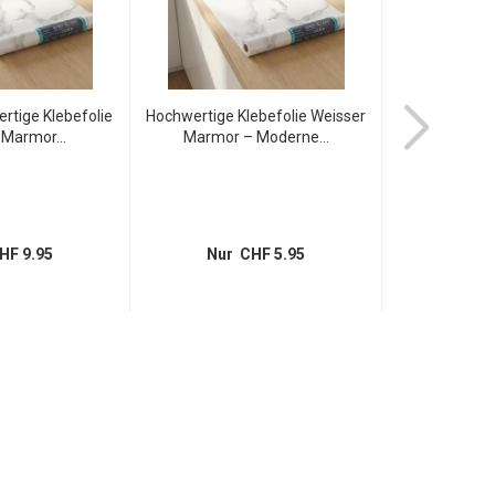
rtige Klebefolie
Hochwertige Klebefolie Weisser
Premium Badm
 Marmor...
Marmor – Moderne...
Zede
HF 9.95
Nur CHF 5.95
Nur 