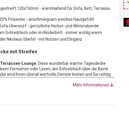
estreift 120x160cm - warmhaltend für Sofa, Bett, Terrasse,
20% Polyester - anschmiegsam weiches Hautgefühl
r Sofa-Überwurf - gemütliche Herbst- und Winterabende
am Schreibtisch oder im Kinderbett - immer wohlig warm
oder Nikolaus-Stiefel - mit Nutzen und Eleganz
cke mit Streifen
r Terrassen-Lounge:
Diese wunderbar warme Tagesdecke
 beim Fernsehen oder Lesen, am Schreibtisch über die Beine
e wird Ihnen überall wertvolle Dienste leisten und Sie richtig
Mehr Informationen
der Decke wurde auf wesentliche Faktoren geachtet:
 Haut und ein ansprechendes Muster. So lässt es sich prima
f der Couch verbringen. Doch auch an einem kühlen Frühlings-
n gibt die Tagesdecke wohlig warm.
es Geschenk:
Diese Tagesdecke ist auch prima als kleiner
er auch einfach als kreatives Geschenk zum Geburtstag, zum
 Geschenk mit Nutzen und Stil!