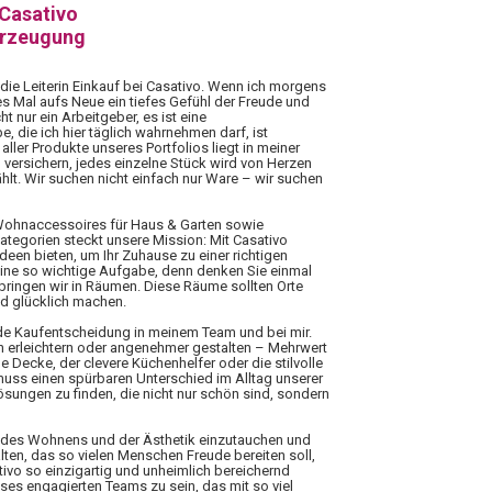
 Casativo
erzeugung
 die Leiterin Einkauf bei Casativo. Wenn ich morgens
es Mal aufs Neue ein tiefes Gefühl der Freude und
ht nur ein Arbeitgeber, es ist eine
 die ich hier täglich wahrnehmen darf, ist
aller Produkte unseres Portfolios liegt in meiner
 versichern, jedes einzelne Stück wird von Herzen
hlt. Wir suchen nicht einfach nur Ware – wir suchen
 Wohnaccessoires für Haus & Garten sowie
Kategorien steckt unsere Mission: Mit Casativo
Ideen bieten, um Ihr Zuhause zu einer richtigen
eine so wichtige Aufgabe, denn denken Sie einmal
rbringen wir in Räumen. Diese Räume sollten Orte
nd glücklich machen.
ede Kaufentscheidung in meinem Team und bei mir.
n erleichtern oder angenehmer gestalten – Mehrwert
 Decke, der clevere Küchenhelfer oder die stilvolle
 muss einen spürbaren Unterschied im Alltag unserer
ungen zu finden, die nicht nur schön sind, sondern
elt des Wohnens und der Ästhetik einzutauchen und
lten, das so vielen Menschen Freude bereiten soll,
tivo so einzigartig und unheimlich bereichernd
ieses engagierten Teams zu sein, das mit so viel