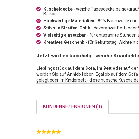
Kuscheldecke
- weiche Tagesdecke beige/grau/g
Balkon
Hochwertige Materialien
- 80% Baumwolle und 
Stilvolle Streifen-Optik
- dekorativer Bett- ode
Vielseitig einsetzbar
- für entspannte Stunden 
Kreatives Geschenk
- für Geburtstag, Wichteln 
Jetzt wird es kuschelig: weiche Kuschelde
Lieblingsstück auf dem Sofa, im Bett oder auf de
werden Sie auf Anhieb lieben. Egal ob auf dem Sofa
gelegt oder im Kinderbett - diese hübsche Kuscheldeck
schön warmhalten.
Hohe Qualitätsanforderungen:
Bei der Produktion 
hochwertige Materialien, ein weiches Gefühl auf der
KUNDENREZENSIONEN (1)
kuscheln und gemütlich Herbst- und Winterabende au
oder Sommerabend auf der Terrasse oder dem Balko
Ein Wink mit dem Zaunpfahl oder einfach ein toll
Hinweis für mehr Kuschelzeit zu zweit geeignet. Od
nächsten Wichteln oder für den Nikolaus-Stiefel. Ein