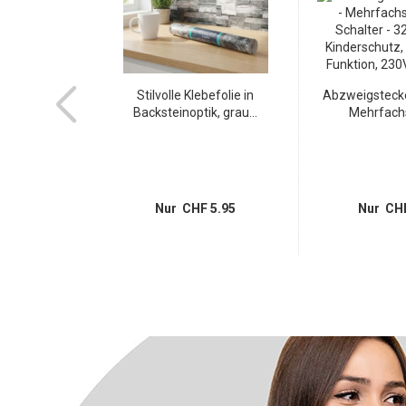
 cm in Grau-
Stilvolle Klebefolie in
Abzweigstecke
cher...
Backsteinoptik, grau...
Mehrfachs
14.95
Nur CHF 5.95
Nur CHF