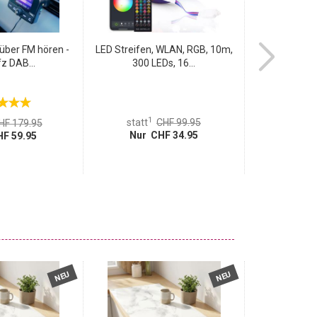
über FM hören -
LED Streifen, WLAN, RGB, 10m,
Professionell
fz DAB...
300 LEDs, 16...
Massa
1
1
statt
CHF 99.95
statt
HF 179.95
Nur CHF 34.95
Nur 
F 59.95
NEU
NEU