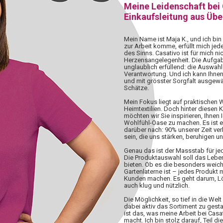
Meine Leidenschaft bei
Einkaufsleitung aus Üb
Mein Name ist Maja K., und ich bin
zur Arbeit komme, erfüllt mich jed
des Sinns. Casativo ist für mich nic
Herzensangelegenheit. Die Aufgabe,
unglaublich erfüllend: die Auswahl 
Verantwortung. Und ich kann Ihnen
und mit grösster Sorgfalt ausgewä
Schätze.
Mein Fokus liegt auf praktischen
Heimtextilien. Doch hinter diesen 
möchten wir Sie inspirieren, Ihnen 
Wohlfühl-Oase zu machen. Es ist 
darüber nach: 90% unserer Zeit ve
sein, die uns stärken, beruhigen u
Genau das ist der Massstab für j
Die Produktauswahl soll das Lebe
bieten. Ob es die besonders weiche
Gartenlaterne ist – jedes Produkt
Kunden machen. Es geht darum, Lös
auch klug und nützlich.
Die Möglichkeit, so tief in die W
dabei aktiv das Sortiment zu gesta
ist das, was meine Arbeit bei Casa
macht. Ich bin stolz darauf, Teil d