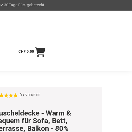
30 Tage Rückgaberecht
CHF 0.00
(1) 5.00/5.00
uscheldecke - Warm &
equem für Sofa, Bett,
errasse, Balkon - 80%