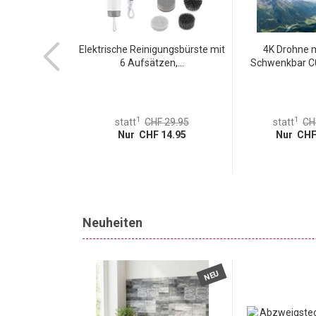
ungsset für
Elektrische Reinigungsbürste mit
4K Drohne 
rtphone...
6 Aufsätzen,...
Schwenkbar C0 Z
1
1
 19.95
statt
CHF 29.95
statt
CH
 6.95
Nur CHF 14.95
Nur CHF
Neuheiten
NEU
NEU