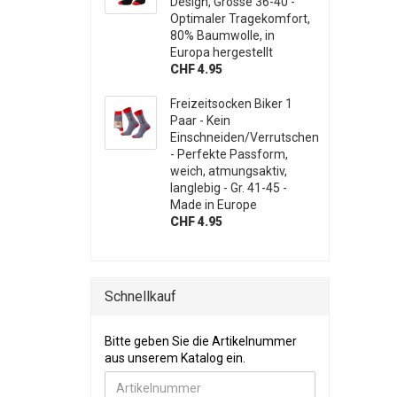
Design, Grösse 36-40 -
Optimaler Tragekomfort,
80% Baumwolle, in
Europa hergestellt
CHF 4.95
Freizeitsocken Biker 1
Paar - Kein
Einschneiden/Verrutschen
- Perfekte Passform,
weich, atmungsaktiv,
langlebig - Gr. 41-45 -
Made in Europe
CHF 4.95
Schnellkauf
BITTE GEBEN SIE DIE ARTIKELNUMMER AUS UNSE
Bitte geben Sie die Artikelnummer
aus unserem Katalog ein.