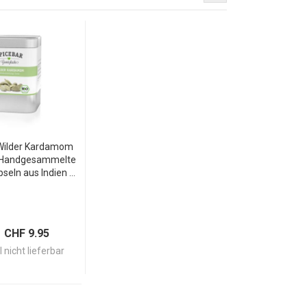
Wilder Kardamom
- Handgesammelte
eln aus Indien -
ches Aroma für
ai Latte, Curry &
serts - 50g
 CHF 9.95
 nicht lieferbar