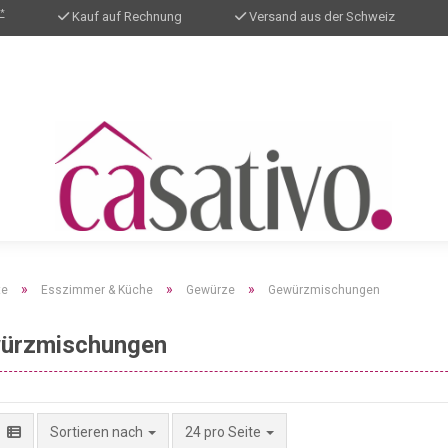
*
Kauf auf Rechnung
Versand aus der Schweiz
»
»
»
te
Esszimmer & Küche
Gewürze
Gewürzmischungen
ürzmischungen
pro Seite
Sortieren nach
24 pro Seite