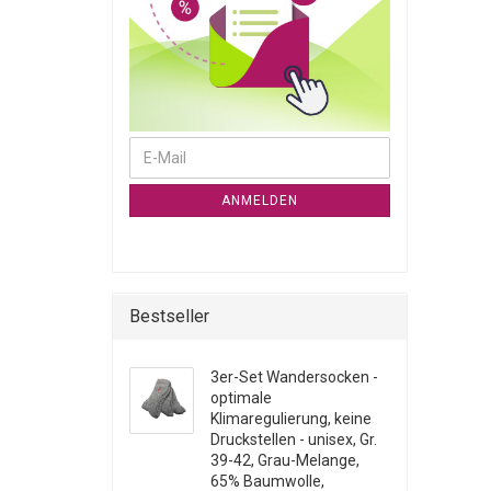
WEITER ZUR NEWSLETTER-ANMELDUNG
E-Mail
ANMELDEN
Bestseller
3er-Set Wandersocken -
optimale
Klimaregulierung, keine
Druckstellen - unisex, Gr.
39-42, Grau-Melange,
65% Baumwolle,