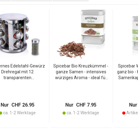
rnes Edelstahl-Gewürz
Spicebar Bio Kreuzkümmel -
Spicebar 
Drehregal mit 12
ganze Samen - intensives
ganz bio 
transparenten
würziges Aroma - ideal für
Samenkaps
rzgläsern – zeitloses
Currys Eintöpfe
Exotis
ewürzkarussell - ein
Fleischgerichte - 70g - ohne
Kaffee, Ch
ckfang für jede Küche
Salz/Zucker/Knoblauch
Des
Nur CHF 26.95
Nur CHF 7.95
Nur
ca. 1-2 Werktage
ca. 1-2 Werktage
Artikel