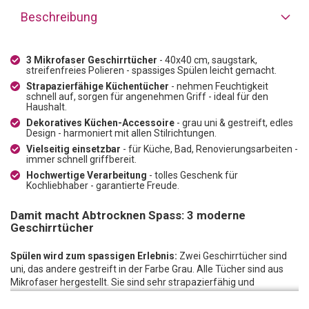
Beschreibung
3 Mikrofaser Geschirrtücher
- 40x40 cm, saugstark,
streifenfreies Polieren - spassiges Spülen leicht gemacht.
Strapazierfähige Küchentücher
- nehmen Feuchtigkeit
schnell auf, sorgen für angenehmen Griff - ideal für den
Haushalt.
Dekoratives Küchen-Accessoire
- grau uni & gestreift, edles
Design - harmoniert mit allen Stilrichtungen.
Vielseitig einsetzbar
- für Küche, Bad, Renovierungsarbeiten -
immer schnell griffbereit.
Hochwertige Verarbeitung
- tolles Geschenk für
Kochliebhaber - garantierte Freude.
Damit macht Abtrocknen Spass: 3 moderne
Geschirrtücher
Spülen wird zum spassigen Erlebnis:
Zwei Geschirrtücher sind
uni, das andere gestreift in der Farbe Grau. Alle Tücher sind aus
Mikrofaser hergestellt. Sie sind sehr strapazierfähig und
saugstark. Die Feuchtigkeit wird schnell im Inneren aufgenommen.
Das Geschirr wird nicht nur im Handumdrehen trocken, die Faser