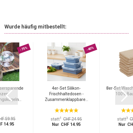
Wurde häufig mitbestellt:
-75%
-40%
sersparende
4er-Set Silikon-
8er-Set Wasc
nzen
Frischhaltedosen -
100% Bau
gskugeln...
Zusammenklappbare...
1
3
HF 59.95
statt
CHF 24.95
statt
C
F 14.95
Nur CHF 14.95
Nur CH