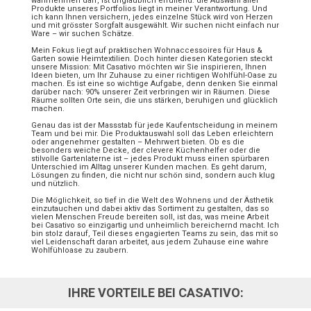
wahrnehmen darf, ist unglaublich erfüllend: die Auswahl aller
Produkte unseres Portfolios liegt in meiner Verantwortung. Und
ich kann Ihnen versichern, jedes einzelne Stück wird von Herzen
und mit grösster Sorgfalt ausgewählt. Wir suchen nicht einfach nur
Ware – wir suchen Schätze.
Mein Fokus liegt auf praktischen Wohnaccessoires für Haus &
Garten sowie Heimtextilien. Doch hinter diesen Kategorien steckt
unsere Mission: Mit Casativo möchten wir Sie inspirieren, Ihnen
Ideen bieten, um Ihr Zuhause zu einer richtigen Wohlfühl-Oase zu
machen. Es ist eine so wichtige Aufgabe, denn denken Sie einmal
darüber nach: 90% unserer Zeit verbringen wir in Räumen. Diese
Räume sollten Orte sein, die uns stärken, beruhigen und glücklich
machen.
Genau das ist der Massstab für jede Kaufentscheidung in meinem
Team und bei mir. Die Produktauswahl soll das Leben erleichtern
oder angenehmer gestalten – Mehrwert bieten. Ob es die
besonders weiche Decke, der clevere Küchenhelfer oder die
stilvolle Gartenlaterne ist – jedes Produkt muss einen spürbaren
Unterschied im Alltag unserer Kunden machen. Es geht darum,
Lösungen zu finden, die nicht nur schön sind, sondern auch klug
und nützlich.
Die Möglichkeit, so tief in die Welt des Wohnens und der Ästhetik
einzutauchen und dabei aktiv das Sortiment zu gestalten, das so
vielen Menschen Freude bereiten soll, ist das, was meine Arbeit
bei Casativo so einzigartig und unheimlich bereichernd macht. Ich
bin stolz darauf, Teil dieses engagierten Teams zu sein, das mit so
viel Leidenschaft daran arbeitet, aus jedem Zuhause eine wahre
Wohlfühloase zu zaubern.
IHRE VORTEILE BEI CASATIVO: