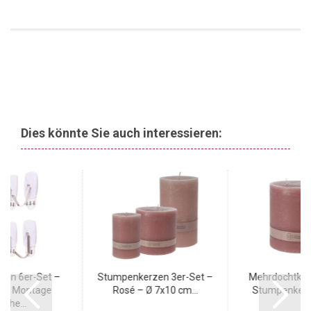
Dies könnte Sie auch interessieren:
ken 6er-Set –
Stumpenkerzen 3er-Set –
Mehrdochtker
eie Montage
Rosé – Ø 7x10 cm...
Stumpenkerze
üche...