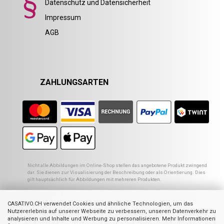
Datenschutz und Datensicherheit
Impressum
AGB
ZAHLUNGSARTEN
Nicht alle Abbildungen im Online-Shop stellen das angebotene Produkt zwingend
dar. Sie dienen zur Visualisierung der Beschreibung oder als Orientierung. Dies
gilt hauptsächlich für Abbildungen mit mehreren Produkten.
1
Empfohlener VK des europ. Lieferanten
2
Ehemaliger Preis von Casativo
CASATIVO.CH verwendet Cookies und ähnliche Technologien, um das
3
Summe der Einzelpreise
Nutzererlebnis auf unserer Webseite zu verbessern, unseren Datenverkehr zu
4
UVP des Herstellers
analysieren und Inhalte und Werbung zu personalisieren. Mehr Informationen