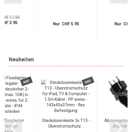
CHF 17.95
CHF 3.95
Nur CHF 5.95
Nur CHF 
Neuheiten
NEU
NEU
ri Fixadapter
Steckdosenleiste 3x T13 -
Abzweigstecke
 - legaler
Überstromschutz...
drehbar (13
betrieb...