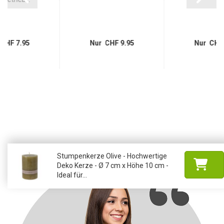
CHF 7.95
Nur CHF 9.95
Nur CHF 
Stumpenkerze Olive - Hochwertige
Deko Kerze - Ø 7 cm x Höhe 10 cm -
Ideal für...