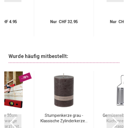
CHF 4.95
Nur CHF 32.95
Nur CHF 
Wurde häufig mitbestellt:
-78%
ste 30cm
Stumpenkerze grau -
Gemüsereibe 
serwaage
Klassische Zylinderkerze...
Küchenreib
hwarz) mit...
Raspeln,