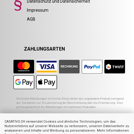
Datenschutz und Datensicherheit
Impressum
AGB
ZAHLUNGSARTEN
Nicht alle Abbildungen im Online-Shop stellen das angebotene Produkt zwingend
dar. Sie dienen zur Visualisierung der Beschreibung oder als Orientierung. Dies
gilt hauptsächlich für Abbildungen mit mehreren Produkten.
1
Empfohlener VK des europ. Lieferanten
2
Ehemaliger Preis von Casativo
CASATIVO.CH verwendet Cookies und ähnliche Technologien, um das
3
Summe der Einzelpreise
Nutzererlebnis auf unserer Webseite zu verbessern, unseren Datenverkehr zu
4
UVP des Herstellers
analysieren und Inhalte und Werbung zu personalisieren. Mehr Informationen