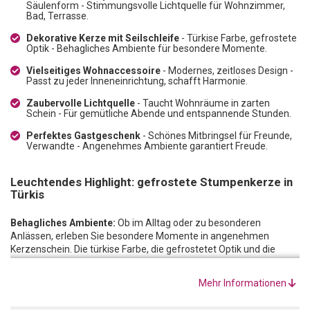
Säulenform - Stimmungsvolle Lichtquelle für Wohnzimmer,
Bad, Terrasse.
Dekorative Kerze mit Seilschleife
- Türkise Farbe, gefrostete
Optik - Behagliches Ambiente für besondere Momente.
Vielseitiges Wohnaccessoire
- Modernes, zeitloses Design -
Passt zu jeder Inneneinrichtung, schafft Harmonie.
Zaubervolle Lichtquelle
- Taucht Wohnräume in zarten
Schein - Für gemütliche Abende und entspannende Stunden.
Perfektes Gastgeschenk
- Schönes Mitbringsel für Freunde,
Verwandte - Angenehmes Ambiente garantiert Freude.
Leuchtendes Highlight: gefrostete Stumpenkerze in
Türkis
Behagliches Ambiente:
Ob im Alltag oder zu besonderen
Anlässen, erleben Sie besondere Momente in angenehmen
Kerzenschein. Die türkise Farbe, die gefrostetet Optik und die
kleine Geschenkschleife aus Seil machen die Stumpenkerze zu
einem hübschen Wohnaccessoire, welches angezündet seine
Mehr Informationen
volle Wirkung entfaltet: eine wunderschöne und zaubervolle
Lichtquelle, die Ihre Wohnräume in einen zarten Schein taucht.