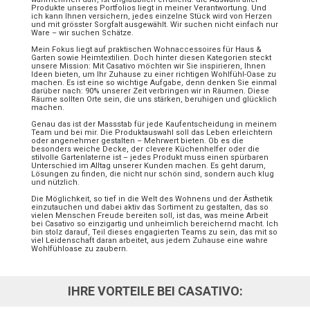
Produkte unseres Portfolios liegt in meiner Verantwortung. Und
ich kann Ihnen versichern, jedes einzelne Stück wird von Herzen
und mit grösster Sorgfalt ausgewählt. Wir suchen nicht einfach nur
Ware – wir suchen Schätze.
Mein Fokus liegt auf praktischen Wohnaccessoires für Haus &
Garten sowie Heimtextilien. Doch hinter diesen Kategorien steckt
unsere Mission: Mit Casativo möchten wir Sie inspirieren, Ihnen
Ideen bieten, um Ihr Zuhause zu einer richtigen Wohlfühl-Oase zu
machen. Es ist eine so wichtige Aufgabe, denn denken Sie einmal
darüber nach: 90% unserer Zeit verbringen wir in Räumen. Diese
Räume sollten Orte sein, die uns stärken, beruhigen und glücklich
machen.
Genau das ist der Massstab für jede Kaufentscheidung in meinem
Team und bei mir. Die Produktauswahl soll das Leben erleichtern
oder angenehmer gestalten – Mehrwert bieten. Ob es die
besonders weiche Decke, der clevere Küchenhelfer oder die
stilvolle Gartenlaterne ist – jedes Produkt muss einen spürbaren
Unterschied im Alltag unserer Kunden machen. Es geht darum,
Lösungen zu finden, die nicht nur schön sind, sondern auch klug
und nützlich.
Die Möglichkeit, so tief in die Welt des Wohnens und der Ästhetik
einzutauchen und dabei aktiv das Sortiment zu gestalten, das so
vielen Menschen Freude bereiten soll, ist das, was meine Arbeit
bei Casativo so einzigartig und unheimlich bereichernd macht. Ich
bin stolz darauf, Teil dieses engagierten Teams zu sein, das mit so
viel Leidenschaft daran arbeitet, aus jedem Zuhause eine wahre
Wohlfühloase zu zaubern.
IHRE VORTEILE BEI CASATIVO: