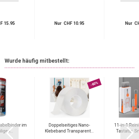
F 15.95
Nur CHF 10.95
Nur CH
Wurde häufig mitbestellt:
-60%
Kabelbinder im
Doppelseitiges Nano-
11-in-1 Rein
ligen...
Klebeband Transparent...
Tastatur, S