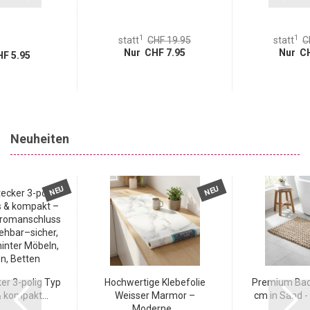
1
1
statt
CHF 19.95
statt
C
Nur CHF 7.95
Nur CH
F 5.95
Neuheiten
NEU
NEU
r 3-polig Typ
Hochwertige Klebefolie
Premium Bad
 kompakt...
Weisser Marmor –
cm in Sand - 
Moderne...