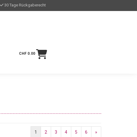
30 Tage Rückgaberecht
CHF 0.00
1
2
3
4
5
6
»