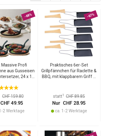
-68%
-67%
 Massive Profi
Praktisches 6er-Set
nne aus Gusseisen
Grillpfännchen für Raclette &
tersetzer, 24 x 14
BBQ, mit klappbarem Griff &
Abnehmbarer Griff
Holzspatel,
C hitzebeständig
antihaftbeschichtet – ideal
für gemütliche Abende
1
1
CHF 159.80
statt
CHF 89.85
CHF 49.95
Nur CHF 28.95
1-2 Werktage
ca. 1-2 Werktage