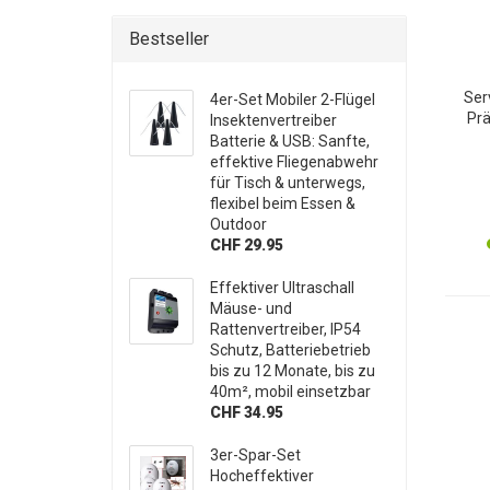
Bestseller
Serv
4er-Set Mobiler 2-Flügel
Prä
Insektenvertreiber
Früh
Batterie & USB: Sanfte,
Brot 
effektive Fliegenabwehr
mi
für Tisch & unterwegs,
flexibel beim Essen &
Outdoor
CHF 29.95
Effektiver Ultraschall
Mäuse- und
Rattenvertreiber, IP54
Schutz, Batteriebetrieb
bis zu 12 Monate, bis zu
40m², mobil einsetzbar
CHF 34.95
3er-Spar-Set
Hocheffektiver