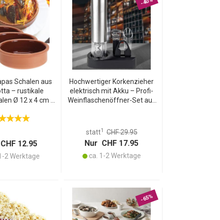
-40%
apas Schalen aus
Hochwertiger Korkenzieher
tta – rustikale
elektrisch mit Akku – Profi-
alen Ø 12 x 4 cm –
Weinflaschenöffner-Set aus
ig, stilvoll & ideal
gebürstetem Edelstahl inkl.
sti, Dips, Oliven &
Folienschneider, Ausgiesser
Snacks
und Verschluss
1
statt
CHF 29.95
Nur CHF 17.95
CHF 12.95
ca. 1-2 Werktage
1-2 Werktage
-65%