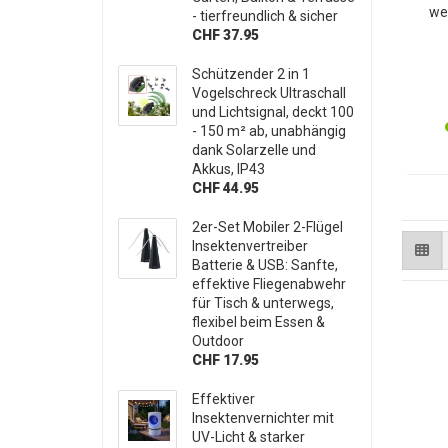
wei
- tierfreundlich & sicher
k
CHF 37.95
Scho
fü
Schützender 2 in 1
Vogelschreck Ultraschall
und Lichtsignal, deckt 100
- 150 m² ab, unabhängig
dank Solarzelle und
Akkus, IP43
CHF 44.95
2er-Set Mobiler 2-Flügel
Insektenvertreiber
Batterie & USB: Sanfte,
effektive Fliegenabwehr
für Tisch & unterwegs,
flexibel beim Essen &
Outdoor
CHF 17.95
Effektiver
Insektenvernichter mit
UV-Licht & starker