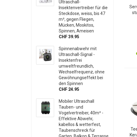
Ultraschall-
Ser
Insektenvertreiber für die
st
Steckdose, weiss, bis 47
m², gegen Fliegen,
Prä
Mücken, Moskitos,
Obst,
Spinnen, Ameisen
CHF 39.95
Spinnenabwehr mit
Ultraschall-Signal -
Insektenfrei
umweltfreundlich,
Wechselfrequenz, ohne
Gewöhnungseffekt bei
den Spinnen
CHF 24.95
Mobiler Ultraschall
Tauben- und
Vogelvertreiber, 40m² -
Effektive Abwehr,
kabellos & wetterfest,
Tee
Taubenschreck für
Ker
Garten, Balkon & Terrasse