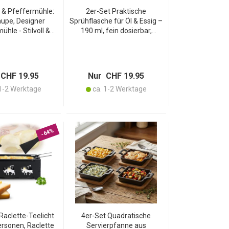
- & Pfeffermühle:
2er-Set Praktische
aupe, Designer
Sprühflasche für Öl & Essig –
hle - Stilvoll &
190 ml, fein dosierbar,
h – Mahlt Salz &
wiederbefüllbar, modernes
 gleichzeitig -
Design, ideal für Kochen,
g für jede Küche
Grillen & Salate
CHF 19.95
Nur CHF 19.95
1-2 Werktage
ca. 1-2 Werktage
-64%
Raclette-Teelicht
4er-Set Quadratische
ersonen, Raclette
Servierpfanne aus