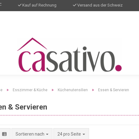
*
Kauf auf Rechnung
Versand aus der Schweiz
»
»
»
te
Esszimmer & Küche
Küchenutensilien
Essen & Servieren
en & Servieren
pro Seite
Sortieren nach
24 pro Seite