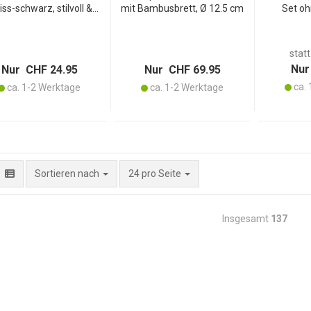
ss-schwarz, stilvoll &
mit Bambusbrett, Ø 12.5 cm
Set oh
ompakt, perfekt für
Teelicht
kofondue & Käsefondue
Metall
r gemütlichen Genuss
ausgest
statt
antiha
Nur
Nur CHF 24.95
Nur CHF 69.95
ca. 
ca. 1-2 Werktage
ca. 1-2 Werktage
pro Seite
Sortieren nach
24 pro Seite
Insgesamt
137