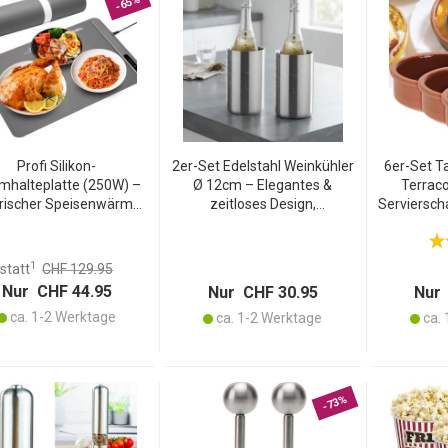
-65%
Profi Silikon-
2er-Set Edelstahl Weinkühler
6er-Set T
mhalteplatte (250W) –
Ø 12cm – Elegantes &
Terraco
trischer Speisenwärmer
zeitloses Design,
Serviersch
 3 Stufen (55-100°C),
doppelwandig für kühlen
hitzebeständ
mhaltematte mit LCD-
Wein, stilvoller
für Antipa
ouch-Display, rollbar,
Flaschenkühler
1
statt
CHF 129.95
61x40cm
Nur CHF 44.95
Nur CHF 30.95
Nur 
ca. 1-2 Werktage
ca. 1-2 Werktage
ca. 
-73%