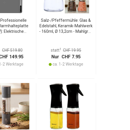
 Professionelle
Salz-/Pfeffermühle: Glas &
Warmhalteplatte
Edelstahl, Keramik-Mahlwerk
: Elektrische
- 160ml, Ø 13,2cm - Mahlgrad
(61x40cm) rollbar,
stufenlos einstellbar - für
nstellbar, flexibles
maximales Aroma
en von Speisen
1
1
CHF 519.80
statt
CHF 19.95
CHF 149.95
Nur CHF 7.95
1-2 Werktage
ca. 1-2 Werktage