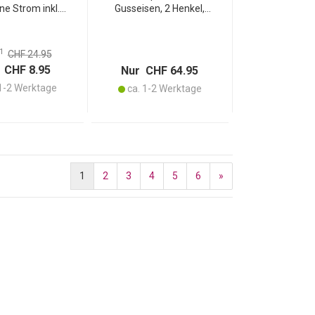
ne Strom inkl.
Gusseisen, 2 Henkel,
ern und Schaber,
Bambusbrett als eleganter
 mit originell
Untersetzer, Ø 13cm, Pfanne
anzten Kühen,
für Gratin, Tapas, Curry und
1
CHF 24.95
ftbeschichtet
Fleisch
 CHF 8.95
Nur CHF 64.95
1-2 Werktage
ca. 1-2 Werktage
1
2
3
4
5
6
»