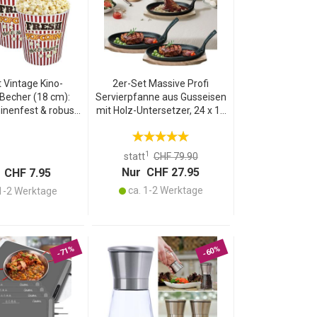
 Vintage Kino-
2er-Set Massive Profi
Becher (18 cm):
Servierpfanne aus Gusseisen
nenfest & robust.
mit Holz-Untersetzer, 24 x 14
pcorn-Eimer für
x 2,2 cm, Abnehmbarer Griff,
ches Kino-Feeling
bis 230 °C hitzebeständig
u Hause
1
statt
CHF 79.90
Nur CHF 27.95
 CHF 7.95
ca. 1-2 Werktage
1-2 Werktage
-71%
-60%