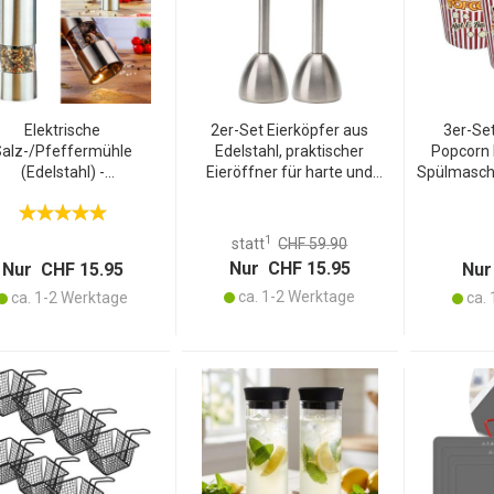
Elektrische
2er-Set Eierköpfer aus
3er-Set
Salz-/Pfeffermühle
Edelstahl, praktischer
Popcorn 
(Edelstahl) -
Eieröffner für harte und
Spülmaschi
Keramikmahlwerk,
weiche Eier, ohne
Retro Po
funktion - Ø5 x 22,5 cm -
Zersplittern, spülmaschinen-
authentis
r frische Gewürze auf
geeignet
z
1
statt
CHF 59.90
Knopfdruck
Nur CHF 15.95
Nur CHF 15.95
Nur
ca. 1-2 Werktage
ca. 1-2 Werktage
ca. 