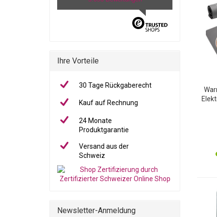
Ihre Vorteile
30 Tage Rückgaberecht
War
Elek
Kauf auf Rechnung
mit
War
24 Monate
T
Produktgarantie
Versand aus der
Schweiz
Newsletter-Anmeldung