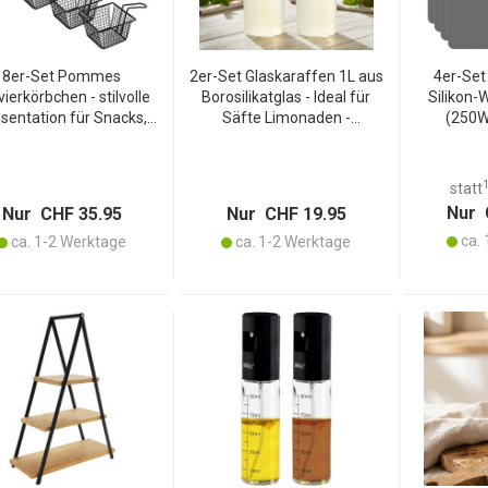
8er-Set Pommes
2er-Set Glaskaraffen 1L aus
4er-Set
ierkörbchen - stilvolle
Borosilikatglas - Ideal für
Silikon-
sentation für Snacks,
Säfte Limonaden -
(250W)
lingsrollen, Desserts &
Automatisch schliessender
Heizmatte 
- Metall, schwarz (matt),
Deckel mit Sieb - Perfekt für
55-100°C ei
t Griff, 21x13x8.5 cm
Picknicks & Terrasse
Warmhalt
statt
Nur 
Nur CHF 35.95
Nur CHF 19.95
ca. 
ca. 1-2 Werktage
ca. 1-2 Werktage