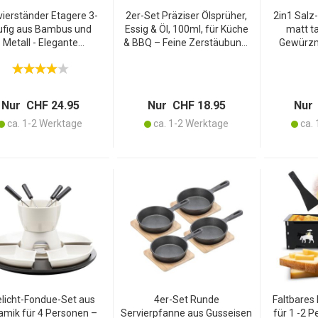
vierständer Etagere 3-
2er-Set Präziser Ölsprüher,
2in1 Salz
ufig aus Bambus und
Essig & Öl, 100ml, für Küche
matt t
Metall - Elegante
& BBQ – Feine Zerstäubung,
Gewürzmü
sentation für Kuchen,
gleichmässiges Auftragen,
Praktisc
 Käse & Tapas - Perfekt
Edelstahl und Glas
Pfeffer
für Partys & Kaffee
Blickfan
Nur CHF 24.95
Nur CHF 18.95
Nur 
ca. 1-2 Werktage
ca. 1-2 Werktage
ca. 
licht-Fondue-Set aus
4er-Set Runde
Faltbares 
amik für 4 Personen –
Servierpfanne aus Gusseisen
für 1 -2 P