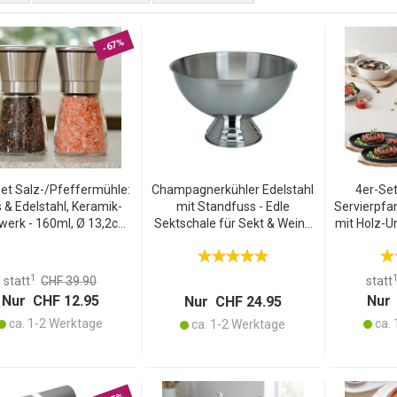
-67%
et Salz-/Pfeffermühle:
Champagnerkühler Edelstahl
4er-Set
s & Edelstahl, Keramik-
mit Standfuss - Edle
Servierpfa
werk - 160ml, Ø 13,2cm
Sektschale für Sekt & Wein -
mit Holz-Un
 Mahlgrad stufenlos
39x24cm - Ideal für Partys &
x 2,2 cm, 
tellbar - für maximales
gemütliche Abende - Hält
bis 230 °
Aroma
Getränke lange kühl
1
statt
CHF 39.90
statt
Nur CHF 12.95
Nur 
Nur CHF 24.95
ca. 1-2 Werktage
ca. 
ca. 1-2 Werktage