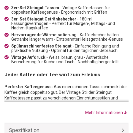
3er-Set Steingut Tassen
- Vintage Kaffeetassen für
doppelten Kaffeegenuss - Ergonomisch mit Griffen
3er-Set Steingut Getränkebecher
- 180 ml
Fassungsvermögen - Perfekt für Morgen-, Mittags- und
Nachmittagskaffee
Hervorragende Wärmeisolierung
- Kaffeebecher halten
Getränke länger warm - Entspannter Heissgetränke-Genuss
Spülmaschinenfestes Steingut
- Einfache Reinigung und
praktische Nutzung - Optimal für den täglichen Gebrauch
Vintage Aufdruck
- Weiss, braun, grau - Ästhetische
Bereicherung für Küche und Tisch - Nachhaltig hergestellt
Jeder Kaffee oder Tee wird zum Erlebnis
Perfekter Kaffeegenuss:
Aus einer schönen Tasse schmeckt der
Kaffee gleich doppelt so gut. Der Vintage Stil der Steingut
Kaffeetassen passt zu verschiedenen Einrichtungsstilen und
Gelegenheiten. Sie sind nicht nur funktionale Trinkgefässe,
sondern auch ästhetische Elemente, die Ihre Küche oder Ihren
Mehr Informationen
Tisch bereichern.
Hervorragende Wärmeisolierung: Steingut ist bekannt für seine
hervorragende Wärmeisolierung. Die Kaffeebecher halten
Spezifikation