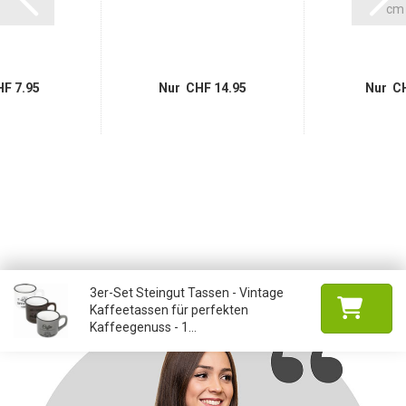
cm i
F 7.95
Nur CHF 14.95
Nur CH
3er-Set Steingut Tassen - Vintage
Kaffeetassen für perfekten
Kaffeegenuss - 1...