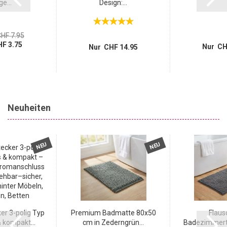
ge...
Design:...
HF 7.95
F 3.75
Nur CH
Nur CHF 14.95
Neuheiten
NEU
NEU
r 3-polig Typ
Premium Badmatte 80x50
Flaus
 kompakt...
cm in Zederngrün...
Badezimmert