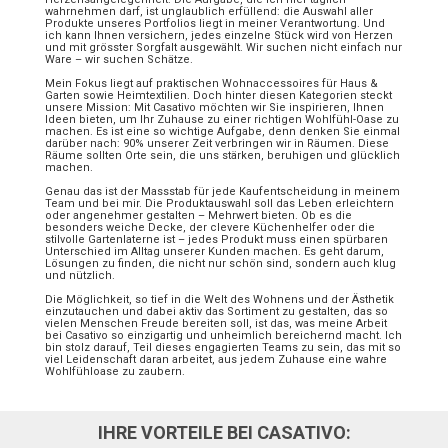
wahrnehmen darf, ist unglaublich erfüllend: die Auswahl aller
Produkte unseres Portfolios liegt in meiner Verantwortung. Und
ich kann Ihnen versichern, jedes einzelne Stück wird von Herzen
und mit grösster Sorgfalt ausgewählt. Wir suchen nicht einfach nur
Ware – wir suchen Schätze.
Mein Fokus liegt auf praktischen Wohnaccessoires für Haus &
Garten sowie Heimtextilien. Doch hinter diesen Kategorien steckt
unsere Mission: Mit Casativo möchten wir Sie inspirieren, Ihnen
Ideen bieten, um Ihr Zuhause zu einer richtigen Wohlfühl-Oase zu
machen. Es ist eine so wichtige Aufgabe, denn denken Sie einmal
darüber nach: 90% unserer Zeit verbringen wir in Räumen. Diese
Räume sollten Orte sein, die uns stärken, beruhigen und glücklich
machen.
Genau das ist der Massstab für jede Kaufentscheidung in meinem
Team und bei mir. Die Produktauswahl soll das Leben erleichtern
oder angenehmer gestalten – Mehrwert bieten. Ob es die
besonders weiche Decke, der clevere Küchenhelfer oder die
stilvolle Gartenlaterne ist – jedes Produkt muss einen spürbaren
Unterschied im Alltag unserer Kunden machen. Es geht darum,
Lösungen zu finden, die nicht nur schön sind, sondern auch klug
und nützlich.
Die Möglichkeit, so tief in die Welt des Wohnens und der Ästhetik
einzutauchen und dabei aktiv das Sortiment zu gestalten, das so
vielen Menschen Freude bereiten soll, ist das, was meine Arbeit
bei Casativo so einzigartig und unheimlich bereichernd macht. Ich
bin stolz darauf, Teil dieses engagierten Teams zu sein, das mit so
viel Leidenschaft daran arbeitet, aus jedem Zuhause eine wahre
Wohlfühloase zu zaubern.
IHRE VORTEILE BEI CASATIVO: