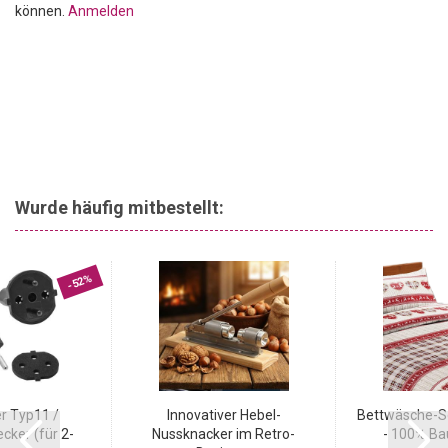
können.
Anmelden
Wurde häufig mitbestellt:
-52%
r Typ11 /
Innovativer Hebel-
Bettwäsche-Se
cker (für 2-
Nussknacker im Retro-
- 100% Bau