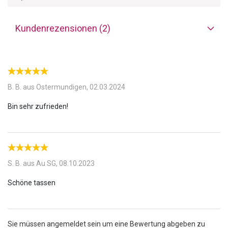
Getränke länger warm, sodass Sie Ihr Heissgetränk in aller Ruhe
geniessen können, ohne sich um eine schnelle Abkühlung sorgen
zu müssen.
Kundenrezensionen (2)
Spülmaschinenfest:
Die Kaffeebecher aus Steingut sind
spülmaschinenfest, was Ihre Nutzung und Reinigung unglaublich
praktisch macht.
B. B. aus Ostermundigen,
02.03.2024
S. B. aus Au SG,
08.10.2023
Sie müssen angemeldet sein um eine Bewertung abgeben zu