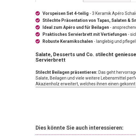
Vorspeisen Set 4-teilig
- 3 Keramik Apéro Schal
Stilechte Präsentation von Tapas, Salaten & S
Ideal zum Apéro und für Beilagen
- ansprechend
Praktisches Servierbrett mit Vertiefungen
- si
Robuste Keramikschalen
- langlebig und pflegel
Salate, Desserts und Co. stilecht genies
Servierbrett
Stilecht Beilagen präsentieren:
Das geht hervorrag
Salate, Beilagen und viele weitere Lebensmittel perfe
Akazienholz erweitert, welches ihnen einen gekonnt 
wird in diesen hübschen Schälchen ansprechend offer
Ausreichend Platz:
Die Schälchen mit Brett sind au
Oliven, Snacks, Marmeladen und Käse geeignet. Die 
sorgen dafür, dass sämtliche Food-Kreationen perf
Praktisch servieren:
Dank des Servierbrettes mit Ve
Ihrem nächsten Anlass. Ob beim Essen mit Freunden
Dies könnte Sie auch interessieren:
diesem Vorspeisen Set werden Snacks und andere Köst