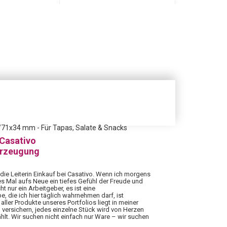
3/71x34 mm - Für Tapas, Salate & Snacks
 Casativo
erzeugung
 die Leiterin Einkauf bei Casativo. Wenn ich morgens
es Mal aufs Neue ein tiefes Gefühl der Freude und
ht nur ein Arbeitgeber, es ist eine
 die ich hier täglich wahrnehmen darf, ist
aller Produkte unseres Portfolios liegt in meiner
 versichern, jedes einzelne Stück wird von Herzen
hlt. Wir suchen nicht einfach nur Ware – wir suchen