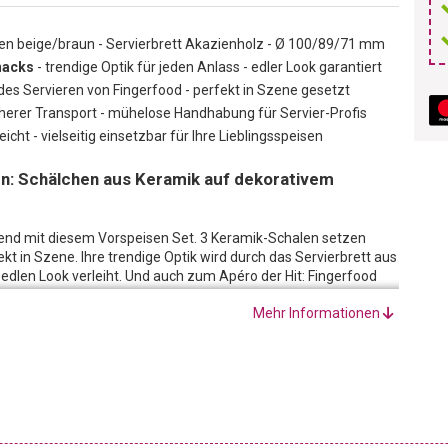
en beige/braun - Servierbrett Akazienholz - Ø 100/89/71 mm
nacks
- trendige Optik für jeden Anlass - edler Look garantiert
es Servieren von Fingerfood - perfekt in Szene gesetzt
cherer Transport - mühelose Handhabung für Servier-Profis
eicht - vielseitig einsetzbar für Ihre Lieblingsspeisen
sen: Schälchen aus Keramik auf dekorativem
end mit diesem Vorspeisen Set. 3 Keramik-Schalen setzen
kt in Szene. Ihre trendige Optik wird durch das Servierbrett aus
edlen Look verleiht. Und auch zum Apéro der Hit: Fingerfood
iert und einfach serviert!
Mehr Informationen
fgrund ihrer Grösse und ihrer Form zum Präsentieren von Tapas,
beige Ausführung, der braune Rand und die glänzende Optik
ekt zur Geltung kommen.
rtiefungen für die Schälchen, werden Sie zum Servier-Profi bei
, am nächsten Geburtstag oder beim WM-Public Viewing - mit
lichkeiten stilvoll präsentiert.