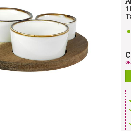
A
1
T
C
GRA