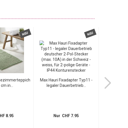
NEU
NEU
dezimmerteppich
Max Hauri Fixadapter Typ11 -
Stilvolle
cm in...
legaler Dauerbetrieb...
Backstein
HF 8.95
Nur CHF 7.95
Nur 