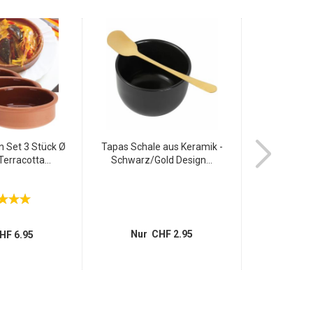
n Set 3 Stück Ø
Tapas Schale aus Keramik -
Servierset mi
erracotta...
Schwarz/Gold Design...
Ta
Nur CHF 2.95
Nur 
HF 6.95