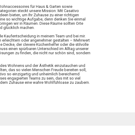
 Wohnaccessoires für Haus & Garten sowie
Kategorien steckt unsere Mission: Mit Casativo
Ideen bieten, um Ihr Zuhause zu einer richtigen
eine so wichtige Aufgabe, denn denken Sie einmal
rbringen wir in Räumen. Diese Räume sollten Orte
nd glücklich machen.
ede Kaufentscheidung in meinem Team und bei mir.
n erleichtern oder angenehmer gestalten – Mehrwert
 Decke, der clevere Küchenhelfer oder die stilvolle
 muss einen spürbaren Unterschied im Alltag unserer
ungen zu finden, die nicht nur schön sind, sondern
elt des Wohnens und der Ästhetik einzutauchen und
lten, das so vielen Menschen Freude bereiten soll,
tivo so einzigartig und unheimlich bereichernd
ieses engagierten Teams zu sein, das mit so viel
 jedem Zuhause eine wahre Wohlfühloase zu zaubern.