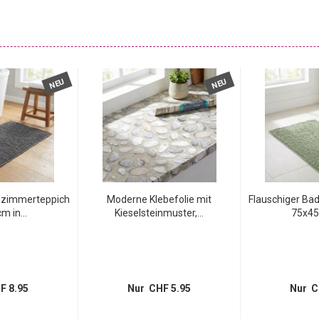
NEU
NEU
ezimmerteppich
Moderne Klebefolie mit
Flauschiger Ba
m in...
Kieselsteinmuster,...
75x45 
F 8.95
Nur CHF 5.95
Nur C