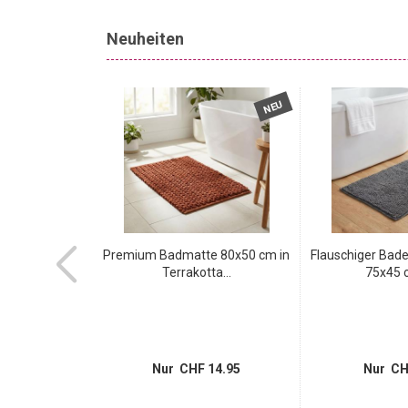
Neuheiten
NEU
NEU
r Typ 13 -
Premium Badmatte 80x50 cm in
Flauschiger Bad
30°)...
Terrakotta...
75x45 c
 6.95
Nur CHF 14.95
Nur CH