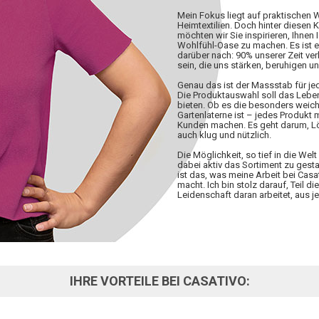
Mein Fokus liegt auf praktischen
Heimtextilien. Doch hinter diesen 
möchten wir Sie inspirieren, Ihnen 
Wohlfühl-Oase zu machen. Es ist 
darüber nach: 90% unserer Zeit ve
sein, die uns stärken, beruhigen u
Genau das ist der Massstab für j
Die Produktauswahl soll das Lebe
bieten. Ob es die besonders weiche
Gartenlaterne ist – jedes Produkt
Kunden machen. Es geht darum, Lös
auch klug und nützlich.
Die Möglichkeit, so tief in die W
dabei aktiv das Sortiment zu gesta
ist das, was meine Arbeit bei Casa
macht. Ich bin stolz darauf, Teil d
Leidenschaft daran arbeitet, aus
IHRE VORTEILE BEI CASATIVO: