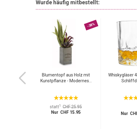
Wurde häufig mitbestellt:
SALE
-36%
-38%
-Knopfzellen
Blumentopf aus Holz mit
Whiskygläser 4
, 3V...
Kunstpflanze - Modernes...
Schliffd
1
 10.95
statt
CHF 25.95
 6.95
Nur CHF 15.95
Nur CHF