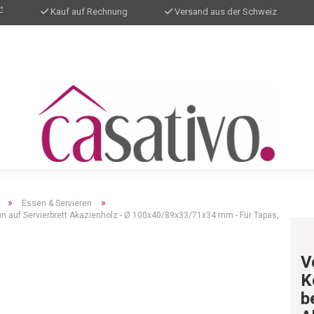
*
Kauf auf Rechnung
Versand aus der Schweiz
»
»
Essen & Servieren
aun auf Servierbrett Akazienholz - Ø 100x40/89x33/71x34 mm - Für Tapas,
V
K
b