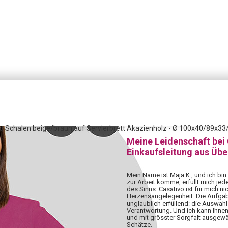
éro Schalen beige/braun auf Servierbrett Akazienholz - Ø 100x40/89x3
Meine Leidenschaft bei
Einkaufsleitung aus Üb
Mein Name ist Maja K., und ich bin
zur Arbeit komme, erfüllt mich jed
des Sinns. Casativo ist für mich nic
Herzensangelegenheit. Die Aufgabe,
unglaublich erfüllend: die Auswahl 
Verantwortung. Und ich kann Ihnen
und mit grösster Sorgfalt ausgewä
Schätze.