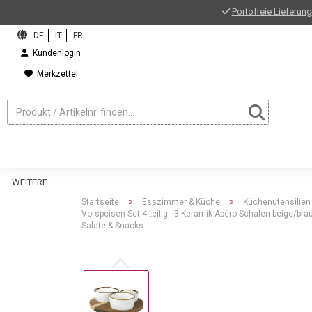
Portofreie Lieferung
Kundenlogin
Merkzettel
WEITERE
»
»
Startseite
Esszimmer & Küche
Küchenutensilien
Vorspeisen Set 4-teilig - 3 Keramik Apéro Schalen beige/br
Salate & Snacks