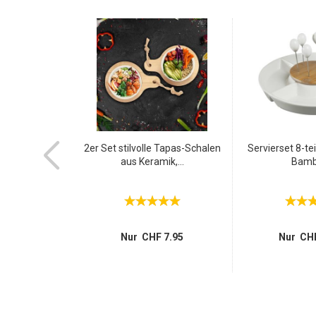
vier-Set, 4
2er Set stilvolle Tapas-Schalen
Servierset 8-tei
halen...
aus Keramik,...
Bambu
13.95
Nur CHF 7.95
Nur CHF