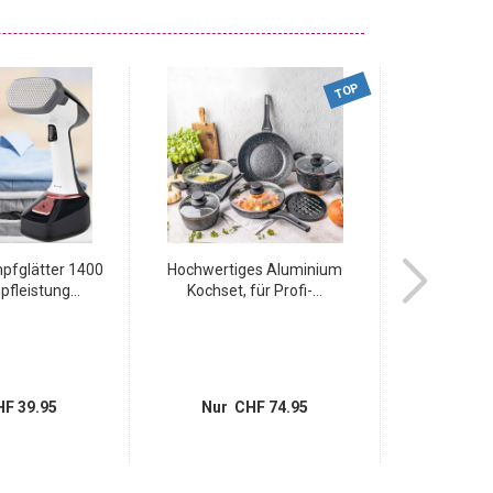
TOP
fglätter 1400
Hochwertiges Aluminium
Komplettes
fleistung...
Kochset, für Profi-...
Kristal
F 39.95
Nur CHF 74.95
Nur 