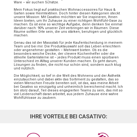
Ware – wir suchen Schätze.
Mein Fokus liegt auf praktischen Wohnaccessoires für Haus &
Garten sowie Heimtextilien. Doch hinter diesen Kategorien steckt
unsere Mission: Mit Casativo möchten wir Sie inspirieren, Ihnen
Ideen bieten, um Ihr Zuhause zu einer richtigen Wohlfühl-Oase zu
machen. Es ist eine so wichtige Aufgabe, denn denken Sie einmal
darüber nach: 90% unserer Zeit verbringen wir in Räumen. Diese
Räume sollten Orte sein, die uns stärken, beruhigen und glücklich
machen.
Genau das ist der Massstab für jede Kaufentscheidung in meinem
Team und bei mir. Die Produktauswahl soll das Leben erleichtern
oder angenehmer gestalten – Mehrwert bieten. Ob es die
besonders weiche Decke, der clevere Küchenhelfer oder die
stilvolle Gartenlaterne ist – jedes Produkt muss einen spürbaren
Unterschied im Alltag unserer Kunden machen. Es geht darum,
Lösungen zu finden, die nicht nur schön sind, sondern auch klug
und nützlich.
Die Möglichkeit, so tief in die Welt des Wohnens und der Ästhetik
einzutauchen und dabei aktiv das Sortiment zu gestalten, das so
vielen Menschen Freude bereiten soll, ist das, was meine Arbeit
bei Casativo so einzigartig und unheimlich bereichernd macht. Ich
bin stolz darauf, Teil dieses engagierten Teams zu sein, das mit so
viel Leidenschaft daran arbeitet, aus jedem Zuhause eine wahre
Wohlfühloase zu zaubern.
IHRE VORTEILE BEI CASATIVO: