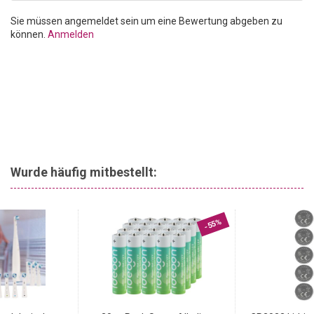
Kränzen stechen die Zweige optisch hervor und verleihen dem
Gebinde das gewisse Etwas.
Sie müssen angemeldet sein um eine Bewertung abgeben zu
können.
Anmelden
Wurde häufig mitbestellt:
-55%