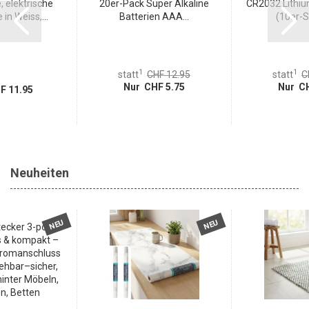
 elektrische
20er-Pack Super Alkaline
CR2032 Lithiu
in Weiss,...
Batterien AAA...
(10er-Se
1
1
statt
CHF 12.95
statt
C
Nur CHF 5.75
Nur CH
F 11.95
Neuheiten
NEU
NEU