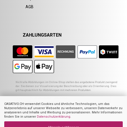
AGB
ZAHLUNGSARTEN
Nicht alle Abbildungen im Online-Shop stellen das angebotene Produkt zwingend
dar. Sie dienen zur Visualisierung der Beschreibung oder als Orientierung. Dies
gilt hauptsächlich für Abbildungen mit mehreren Produkten.
1
Empfohlener VK des europ. Lieferanten
2
Ehemaliger Preis von Casativo
CASATIVO.CH verwendet Cookies und ähnliche Technologien, um das
3
Summe der Einzelpreise
Nutzererlebnis auf unserer Webseite zu verbessern, unseren Datenverkehr zu
4
UVP des Herstellers
analysieren und Inhalte und Werbung zu personalisieren. Mehr Informationen
finden Sie in unserer
Datenschutzerklärung
.