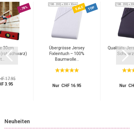
SALE
-78%
TOP
e 30cm
Übergrösse Jersey
Qualitäts-Jers
(rot/schwarz)
Fixleintuch – 100%
Schwarz 
...
Baumwolle...
HF 17.95
F 3.95
Nur CHF 16.95
Nur CH
Neuheiten