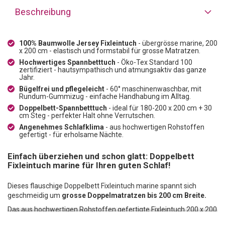
Beschreibung
100% Baumwolle Jersey Fixleintuch
- übergrösse marine, 200
x 200 cm - elastisch und formstabil für grosse Matratzen.
Hochwertiges Spannbetttuch
- Öko-Tex Standard 100
zertifiziert - hautsympathisch und atmungsaktiv das ganze
Jahr.
Bügelfrei und pflegeleicht
- 60° maschinenwaschbar, mit
Rundum-Gummizug - einfache Handhabung im Alltag.
Doppelbett-Spannbetttuch
- ideal für 180-200 x 200 cm + 30
cm Steg - perfekter Halt ohne Verrutschen.
Angenehmes Schlafklima
- aus hochwertigen Rohstoffen
gefertigt - für erholsame Nächte.
Einfach überziehen und schon glatt: Doppelbett
Fixleintuch marine für Ihren guten Schlaf!
Dieses flauschige Doppelbett Fixleintuch marine spannt sich
geschmeidig um
grosse Doppelmatratzen bis 200 cm Breite.
Das aus hochwertigen Rohstoffen gefertigte Fixleintuch 200 x 200
besteht zu
100% aus Baumwolle.
Das garantiert ein angenehmes