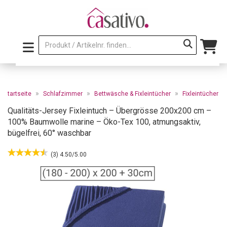
»
»
»
Startseite
Schlafzimmer
Bettwäsche & Fixleintücher
Fixleintücher
Qualitäts-Jersey Fixleintuch – Übergrösse 200x200 cm –
100% Baumwolle marine – Öko-Tex 100, atmungsaktiv,
bügelfrei, 60° waschbar
(3) 4.50/5.00