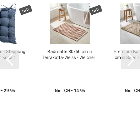
NEU
NEU
mit Steppung
Badmatte 80x50 cm in
Premium Bad
Kobalt...
Terrakotta-Weiss - Weicher...
cm in Sand - 
F 29.95
Nur CHF 14.95
Nur CH