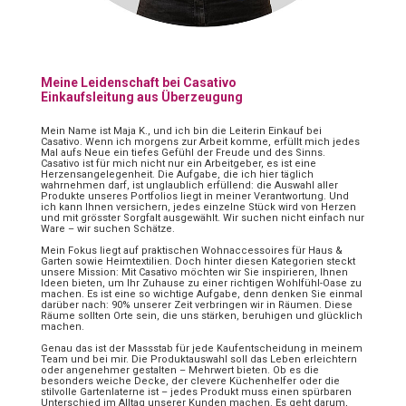
Meine Leidenschaft bei Casativo
Einkaufsleitung aus Überzeugung
Mein Name ist Maja K., und ich bin die Leiterin Einkauf bei
Casativo. Wenn ich morgens zur Arbeit komme, erfüllt mich jedes
Mal aufs Neue ein tiefes Gefühl der Freude und des Sinns.
Casativo ist für mich nicht nur ein Arbeitgeber, es ist eine
Herzensangelegenheit. Die Aufgabe, die ich hier täglich
wahrnehmen darf, ist unglaublich erfüllend: die Auswahl aller
Produkte unseres Portfolios liegt in meiner Verantwortung. Und
ich kann Ihnen versichern, jedes einzelne Stück wird von Herzen
und mit grösster Sorgfalt ausgewählt. Wir suchen nicht einfach nur
Ware – wir suchen Schätze.
Mein Fokus liegt auf praktischen Wohnaccessoires für Haus &
Garten sowie Heimtextilien. Doch hinter diesen Kategorien steckt
unsere Mission: Mit Casativo möchten wir Sie inspirieren, Ihnen
Ideen bieten, um Ihr Zuhause zu einer richtigen Wohlfühl-Oase zu
machen. Es ist eine so wichtige Aufgabe, denn denken Sie einmal
darüber nach: 90% unserer Zeit verbringen wir in Räumen. Diese
Räume sollten Orte sein, die uns stärken, beruhigen und glücklich
machen.
Genau das ist der Massstab für jede Kaufentscheidung in meinem
Team und bei mir. Die Produktauswahl soll das Leben erleichtern
oder angenehmer gestalten – Mehrwert bieten. Ob es die
besonders weiche Decke, der clevere Küchenhelfer oder die
stilvolle Gartenlaterne ist – jedes Produkt muss einen spürbaren
Unterschied im Alltag unserer Kunden machen. Es geht darum,