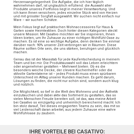
Herzensangelegenheit. Die Aufgabe, die ich hier täglich
wahrnehmen darf, ist unglaublich erfüllend: die Auswahl aller
Produkte unseres Portfolios liegt in meiner Verantwortung. Und
ich kann Ihnen versichern, jedes einzelne Stück wird von Herzen
und mit grösster Sorgfalt ausgewählt. Wir suchen nicht einfach nur
Ware – wir suchen Schätze.
Mein Fokus liegt auf praktischen Wohnaccessoires für Haus &
Garten sowie Heimtextilien. Doch hinter diesen Kategorien steckt
unsere Mission: Mit Casativo möchten wir Sie inspirieren, Ihnen
Ideen bieten, um Ihr Zuhause zu einer richtigen Wohlfühl-Oase zu
machen. Es ist eine so wichtige Aufgabe, denn denken Sie einmal
darüber nach: 90% unserer Zeit verbringen wir in Räumen. Diese
Räume sollten Orte sein, die uns stärken, beruhigen und glücklich
machen.
Genau das ist der Massstab für jede Kaufentscheidung in meinem
Team und bei mir. Die Produktauswahl soll das Leben erleichtern
oder angenehmer gestalten – Mehrwert bieten. Ob es die
besonders weiche Decke, der clevere Küchenhelfer oder die
stilvolle Gartenlaterne ist – jedes Produkt muss einen spürbaren
Unterschied im Alltag unserer Kunden machen. Es geht darum,
Lösungen zu finden, die nicht nur schön sind, sondern auch klug
und nützlich.
Die Möglichkeit, so tief in die Welt des Wohnens und der Ästhetik
einzutauchen und dabei aktiv das Sortiment zu gestalten, das so
vielen Menschen Freude bereiten soll, ist das, was meine Arbeit
bei Casativo so einzigartig und unheimlich bereichernd macht. Ich
bin stolz darauf, Teil dieses engagierten Teams zu sein, das mit so
viel Leidenschaft daran arbeitet, aus jedem Zuhause eine wahre
Wohlfühloase zu zaubern.
IHRE VORTEILE BEI CASATIVO: