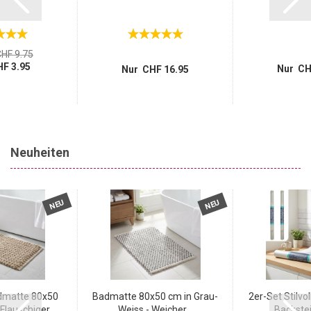
HF 9.75
F 3.95
Nur CH
Nur CHF 16.95
Neuheiten
NEU
NEU
matte 80x50
Badmatte 80x50 cm in Grau-
2er-Set Stilvol
Flauschiger...
Weiss - Weicher...
Backstein