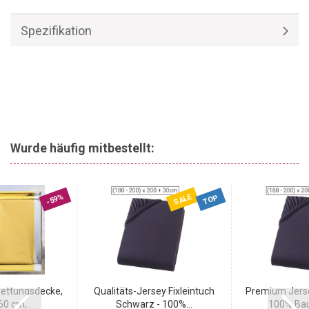
Spezifikation
Wurde häufig mitbestellt:
SALE
-59%
TOP
Rettungsdecke,
Qualitäts-Jersey Fixleintuch
Premium Jersey
0 cm,...
Schwarz - 100%...
100% Bau