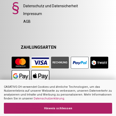
Datenschutz und Datensicherheit
Impressum
AGB
ZAHLUNGSARTEN
CASATIVO.CH verwendet Cookies und ähnliche Technologien, um das
Nicht alle Abbildungen im Online-Shop stellen das angebotene Produkt zwingend
Nutzererlebnis auf unserer Webseite zu verbessern, unseren Datenverkehr zu
dar. Sie dienen zur Visualisierung der Beschreibung oder als Orientierung. Dies
analysieren und Inhalte und Werbung zu personalisieren. Mehr Informationen
gilt hauptsächlich für Abbildungen mit mehreren Produkten.
finden Sie in unserer
Datenschutzerklärung
.
1
Empfohlener VK des europ. Lieferanten
Hinweis schliessen
2
Ehemaliger Preis von Casativo
3
Summe der Einzelpreise
4
UVP des Herstellers