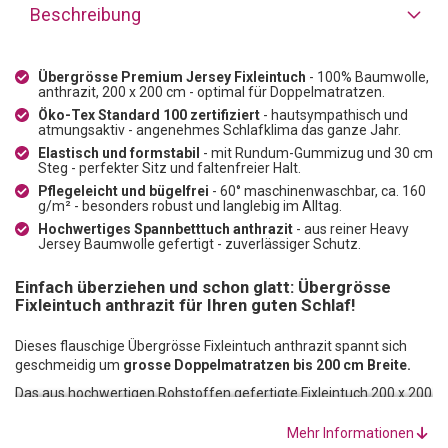
Beschreibung
Übergrösse Premium Jersey Fixleintuch
- 100% Baumwolle,
anthrazit, 200 x 200 cm - optimal für Doppelmatratzen.
Öko-Tex Standard 100 zertifiziert
- hautsympathisch und
atmungsaktiv - angenehmes Schlafklima das ganze Jahr.
Elastisch und formstabil
- mit Rundum-Gummizug und 30 cm
Steg - perfekter Sitz und faltenfreier Halt.
Pflegeleicht und bügelfrei
- 60° maschinenwaschbar, ca. 160
g/m² - besonders robust und langlebig im Alltag.
Hochwertiges Spannbetttuch anthrazit
- aus reiner Heavy
Jersey Baumwolle gefertigt - zuverlässiger Schutz.
Einfach überziehen und schon glatt: Übergrösse
Fixleintuch anthrazit für Ihren guten Schlaf!
Dieses flauschige Übergrösse Fixleintuch anthrazit spannt sich
geschmeidig um
grosse Doppelmatratzen bis 200 cm Breite.
Das aus hochwertigen Rohstoffen gefertigte Fixleintuch 200 x 200
besteht zu
100 % aus Heavy Jersey Baumwolle.
Das garantiert
ein angenehmes Schlafklima in jeder Jahreszeit.
Mehr Informationen